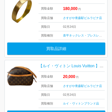
180,000
買取金額
円
買取店舗
さすがや青森駅ビルラビナ店
買取日
02月24日
買取種別
喜平ネックレス・ブレスレット
金・
買取品詳細
【ルイ・ヴィトン Louis Vuitton 】ブロワ・モノグラム・カーフレザー・キャンバス・ショルダーバック・ブランド
20,000
買取金額
円
買取店舗
さすがや青森駅ビルラビナ店
買取日
02月24日
買取種別
ルイ・ヴィトン
ブランド品