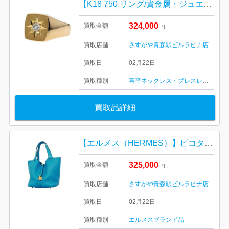
【K18 750 リング/貴金属・ジュエリー・ダイヤモンド・18金・宝石・メンズ・レディース】
324,000
買取金額
円
買取店舗
さすがや青森駅ビルラビナ店
買取日
02月22日
買取種別
喜平ネックレス・ブレスレット
金・
買取品詳細
【エルメス（HERMES）】ピコタンロック・トリヨンクレマンス・ブランド品
325,000
買取金額
円
買取店舗
さすがや青森駅ビルラビナ店
買取日
02月22日
買取種別
エルメス
ブランド品