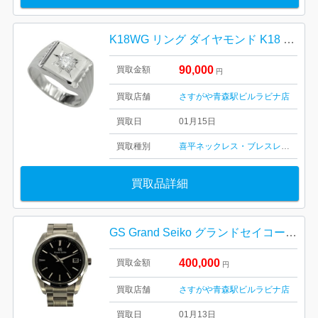
K18WG リング ダイヤモンド K18 ゴールド ホワイトゴールド 750 パラジウム 18金
90,000
買取金額
円
買取店舗
さすがや青森駅ビルラビナ店
買取日
01月15日
買取種別
喜平ネックレス・ブレスレット
金・
買取品詳細
GS Grand Seiko グランドセイコー クオーツ スタンダード 黒文字盤 SBGX261
400,000
買取金額
円
買取店舗
さすがや青森駅ビルラビナ店
買取日
01月13日