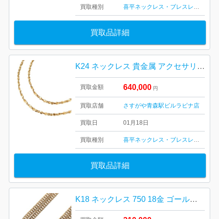
買取種別
喜平ネックレス・ブレスレット
金・
買取品詳細
K24 ネックレス 貴金属 アクセサリー 999 24金 ゴールド
640,000
買取金額
円
買取店舗
さすがや青森駅ビルラビナ店
買取日
01月18日
買取種別
喜平ネックレス・ブレスレット
金・
買取品詳細
K18 ネックレス 750 18金 ゴールド 貴金属 アクセサリー