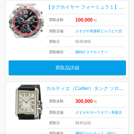
【タグホイヤー フォーミュラ１】クォーツ クロノグラフ/時計・ブランド・タグホイヤー・メンズ・レディース
100,000
買取金額
円
買取店舗
さすがや青森駅ビルラビナ店
買取日
02月18日
買取種別
腕時計
タグホイヤー
買取品詳細
カルティエ（Cartier）タンク ソロ（Tank Solo）レディース クォーツ
300,000
買取金額
円
買取店舗
さすがやガーラタウン青森店
買取日
02月12日
買取種別
腕時計
カルティエ（時計）
ブランド