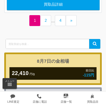
買取品詳細
1
2
4
»
…
Search
Search
for:
8月7日の
金相場
前日比
22,410
円/g
-115円
メニュー
8月7日の
プラチナ相場
LINE査定
店舗に電話
店舗一覧
買取品目
前日比