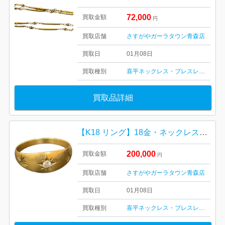
72,000
買取金額
円
買取店舗
さすがやガーラタウン青森店
買取日
01月08日
買取種別
喜平ネックレス・ブレスレット
金・
買取品詳細
【K18 リング】18金・ネックレス・ブレスレッド・貴金属・アクセサリー・750・ゴールド
200,000
買取金額
円
買取店舗
さすがやガーラタウン青森店
買取日
01月08日
買取種別
喜平ネックレス・ブレスレット
金・