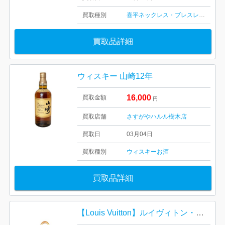
買取種別
喜平ネックレス・ブレスレット
金・
買取品詳細
ウィスキー 山崎12年
16,000
買取金額
円
買取店舗
さすがやハルル樹木店
買取日
03月04日
買取種別
ウィスキー
お酒
買取品詳細
【Louis Vuitton】ルイヴィトン・モノグラム・キーポル55・ブランドバッグ・ショルダーバッグ