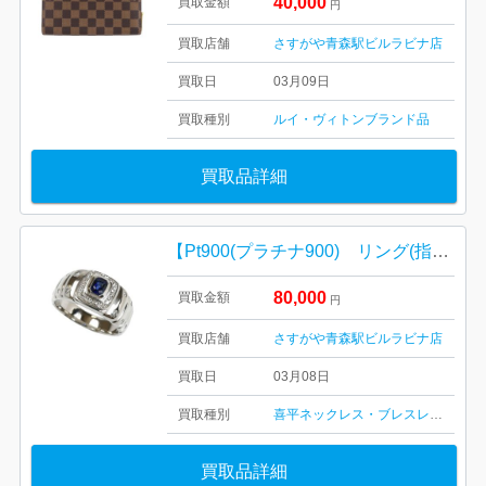
40,000
買取金額
円
買取店舗
さすがや青森駅ビルラビナ店
買取日
03月09日
買取種別
ルイ・ヴィトン
ブランド品
買取品詳細
【Pt900(プラチナ900) リング(指輪)/貴金属・アクセサリー・サファイヤ・宝石・メンズ・レディース】
80,000
買取金額
円
買取店舗
さすがや青森駅ビルラビナ店
買取日
03月08日
買取種別
喜平ネックレス・ブレスレット
金・
買取品詳細