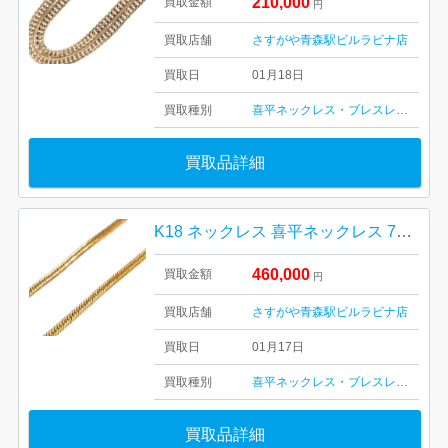
210,000
買取金額
円
買取店舗
さすがや青森駅ビルラビナ店
買取日
01月18日
買取種別
喜平ネックレス・ブレスレット
金・
買取品詳細
K18 ネックレス 喜平ネックレス 750 18金
460,000
買取金額
円
買取店舗
さすがや青森駅ビルラビナ店
買取日
01月17日
買取種別
喜平ネックレス・ブレスレット
金・
買取品詳細