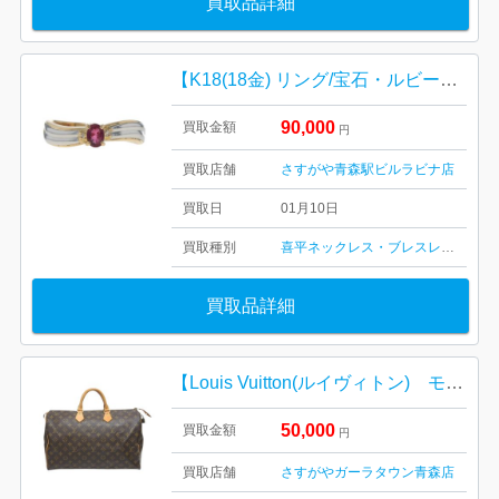
買取品詳細
【K18(18金) リング/宝石・ルビー・貴金属・アクセサリー・メンズ・レディース】
90,000
買取金額
円
買取店舗
さすがや青森駅ビルラビナ店
買取日
01月10日
買取種別
喜平ネックレス・ブレスレット
記念
買取品詳細
【Louis Vuitton(ルイヴィトン) モノグラム・キャンバス/ボストン/キーポル40/ハイブランド・バッグ・メンズ・レディース】M41522
50,000
買取金額
円
買取店舗
さすがやガーラタウン青森店