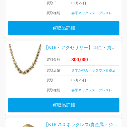
買取日
02月27日
買取種別
喜平ネックレス・ブレスレット
金・
買取品詳細
【K18・アクセサリー】18金・貴金属・ネックレス・ピアス・イヤリング・750
300,000
買取金額
円
買取店舗
さすがやガーラタウン青森店
買取日
02月26日
買取種別
喜平ネックレス・ブレスレット
金・
買取品詳細
【K18 750 ネックレス/貴金属・ジュエリー・リング・18金・宝石・メンズ・レディース】