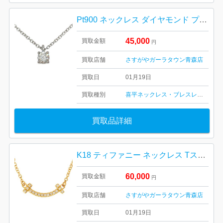
Pt900 ネックレス ダイヤモンド プラチナ
45,000
買取金額
円
買取店舗
さすがやガーラタウン青森店
買取日
01月19日
買取種別
喜平ネックレス・ブレスレット
金・
買取品詳細
K18 ティファニー ネックレス Tスマイル ゴールド 750
60,000
買取金額
円
買取店舗
さすがやガーラタウン青森店
買取日
01月19日