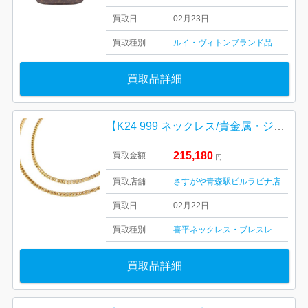
買取日
02月23日
買取種別
ルイ・ヴィトン
ブランド品
買取品詳細
【K24 999 ネックレス/貴金属・ジュエリー・喜平・純金・宝石・メンズ・レディース】
215,180
買取金額
円
買取店舗
さすがや青森駅ビルラビナ店
買取日
02月22日
買取種別
喜平ネックレス・ブレスレット
金・
買取品詳細