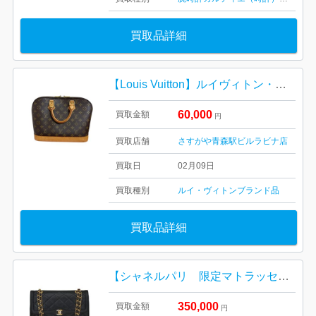
買取品詳細
【Louis Vuitton】ルイヴィトン・アルマPM・モノグラム・M51130・: PVCコーティングキャンバス、レザー (ヌメ革)
60,000
買取金額
円
買取店舗
さすがや青森駅ビルラビナ店
買取日
02月09日
買取種別
ルイ・ヴィトン
ブランド品
買取品詳細
【シャネルパリ 限定マトラッセ】 ダブルフラップ チェーンショルダーバッグ・レディース
350,000
買取金額
円