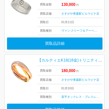
130,000
買取金額
円
買取店舗
さすがや青森駅ビルラビナ店
買取日
01月11日
買取種別
ヴァン クリーフ＆アーペル
喜平ネッ
買取品詳細
【カルティエK18(18金)トリニティリング/宝石・スモールサイズ・貴金属・アクセサリー・メンズ・レディース】Cartier K18 WG ホワイトゴールド K18PG ピンクゴールド
180,000
買取金額
円
買取店舗
さすがや青森駅ビルラビナ店
買取日
01月10日
買取種別
喜平ネックレス・ブレスレット
記念