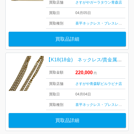
買取店舗
さすがやガーラタウン青森店
買取日
04月05日
買取種別
喜平ネックレス・ブレスレット
金・
買取品詳細
【K18(18金) ネックレス/貴金属・ネックレス・リング・アクセサリー・メンズ・レディース】
220,000
買取金額
円
買取店舗
さすがや青森駅ビルラビナ店
買取日
04月04日
買取種別
喜平ネックレス・ブレスレット
金・
買取品詳細