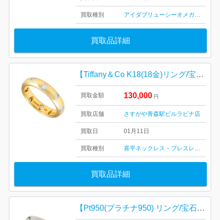
買取種別
アイダブリューシー
オメガ
腕時計
カ
買取品詳細
【Tiffany＆Co K18(18金)リング/宝石・ダイヤモンド・貴金属・アクセサリー・メンズ・レディース】ティファニー
130,000
買取金額
円
買取店舗
さすがや青森駅ビルラビナ店
買取日
01月11日
買取種別
喜平ネックレス・ブレスレット
ティ
買取品詳細
【Pt950(プラチナ950) リング/宝石・カルティエ・貴金属・アクセサリー・メンズ・レディース】Cartier ブランド ジュエリー