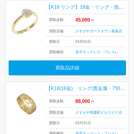
【K18 リング】18金・リング・指輪・貴金属・アクセサリー・ジュエリー
45,000
買取金額
円
買取店舗
さすがやガーラタウン青森店
買取日
04月01日
買取種別
喜平ネックレス・ブレスレット
金・
買取品詳細
【K18(18金) リング/貴金属・750・ゴールド・アクセサリー・メンズ・レディース】
86,000
買取金額
円
買取店舗
さすがや青森駅ビルラビナ店
買取日
03月31日
買取種別
喜平ネックレス・ブレスレット
金・