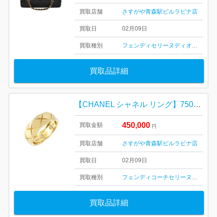
買取店舗
さすがや青森駅ビルラビナ店
買取日
02月09日
買取種別
フェンディ
セリーヌ
ディオール
シャ
買取品詳細
【CHANEL シャネル リング】750・18金・貴金属・ジュエリー・レディース・ココクラッシュ・ミディアム・J10571
450,000
買取金額
円
買取店舗
さすがや青森駅ビルラビナ店
買取日
02月09日
買取種別
フェンディ
コーチ
セリーヌ
ブレスレ
買取品詳細