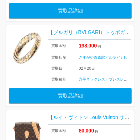
買取品詳細
【ブルガリ（BVLGARI）トゥボガス】K18ゴールド（YG）・ホワイトゴールド（WG）・ピンクゴールド（PG）・ジュエリー・リング・ブランド
198,000
買取金額
円
買取店舗
さすがや青森駅ビルラビナ店
買取日
02月20日
買取種別
喜平ネックレス・ブレスレット
金・
買取品詳細
【ルイ・ヴィトン Louis Vuitton サンクルー】モノグラム・キャンバス・カーフレザー・キャンバス・ショルダーバック・ブランド
80,000
買取金額
円