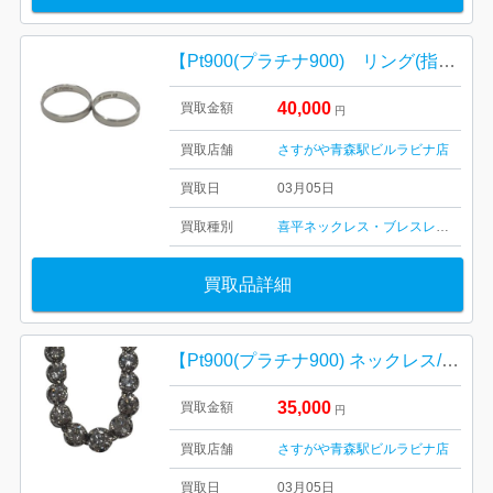
【Pt900(プラチナ900) リング(指輪)/貴金属・アクセサリー・ダイヤ・宝石・メンズ・レディース】
40,000
買取金額
円
買取店舗
さすがや青森駅ビルラビナ店
買取日
03月05日
買取種別
喜平ネックレス・ブレスレット
金・
買取品詳細
【Pt900(プラチナ900) ネックレス/貴金属・アクセサリー・ダイヤモンド・宝石・メンズ・レディース】
35,000
買取金額
円
買取店舗
さすがや青森駅ビルラビナ店
買取日
03月05日