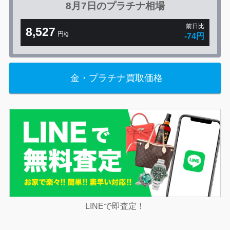
8月7日の
プラチナ相場
前日比
8,527
円/g
-74円
金・プラチナ買取価格
LINEで即査定！