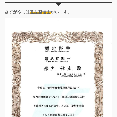
さすがや
には
遺品整理士
がいます。