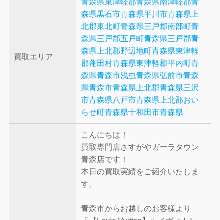
青森県東津軽郡
青森県南津軽郡
青
森県黒石市
青森県平川市
青森県上
北郡東北町
青森県三戸郡南部町
青
森県三戸郡五戸町
青森県三戸郡
青
森県上北郡野辺地町
青森県東津軽
買取エリア
郡蓬田村
青森県東津軽郡平内町
青
森県青森市浅虫
青森県弘前市
青森
県青森市
青森県上北郡
青森県三沢
市
青森県八戸市
青森県上北郡おい
らせ町
青森県十和田市
青森県
こんにちは！
買取専門店さすがやガーラタウン
青森店です！
本日の買取実績をご紹介いたしま
す。
青森市からお越しのお客様より