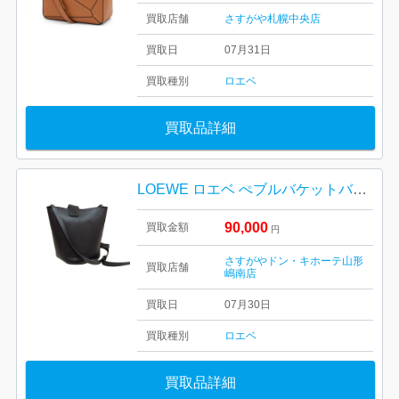
買取店舗
さすがや札幌中央店
買取日
07月31日
買取種別
ロエベ
買取品詳細
LOEWE ロエベ ぺブルバケットバッグミニ 寒河江市
90,000
買取金額
円
さすがやドン・キホーテ山形
買取店舗
嶋南店
買取日
07月30日
買取種別
ロエベ
買取品詳細