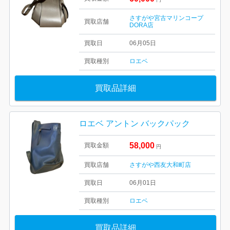
さすがや宮古マリンコープ
買取店舗
DORA店
買取日
06月05日
買取種別
ロエベ
買取品詳細
ロエベ アントン バックパック
58,000
買取金額
円
買取店舗
さすがや西友大和町店
買取日
06月01日
買取種別
ロエベ
買取品詳細