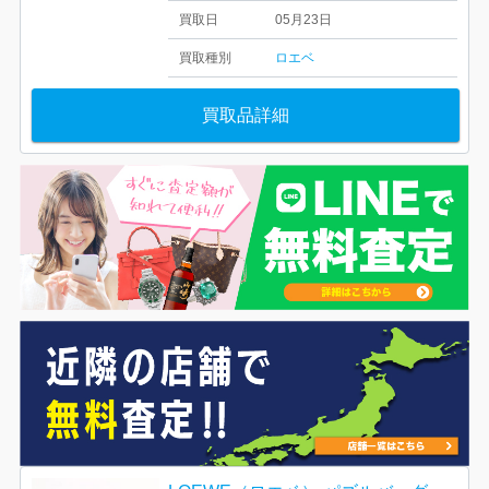
買取日
05月23日
買取種別
ロエベ
買取品詳細