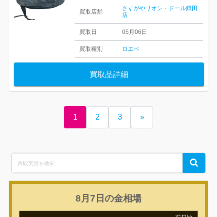
さすがやリオン・ドール鎌田
買取店舗
店
買取日
05月06日
買取種別
ロエベ
買取品詳細
1
2
3
»
Search
Search
for:
8月7日の
金相場