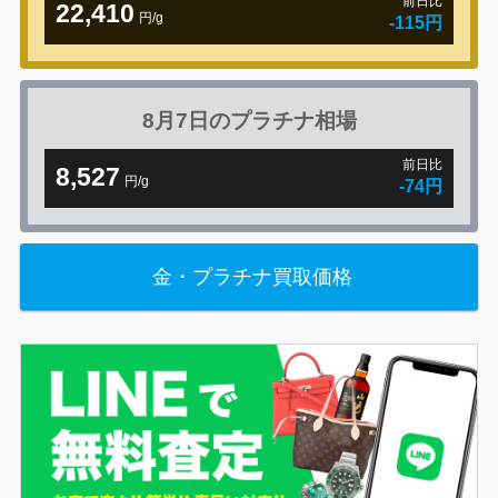
前日比
22,410
円/g
-115円
8月7日の
プラチナ相場
前日比
8,527
円/g
-74円
金・プラチナ買取価格