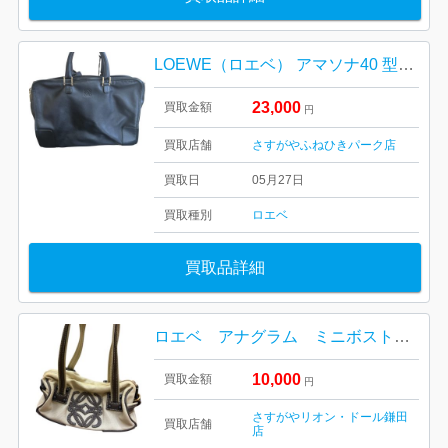
LOEWE（ロエベ） アマソナ40 型番:359.79.011
23,000
買取金額
円
買取店舗
さすがやふねひきパーク店
買取日
05月27日
買取種別
ロエベ
買取品詳細
ロエベ アナグラム ミニボストンバッグ
10,000
買取金額
円
さすがやリオン・ドール鎌田
買取店舗
店