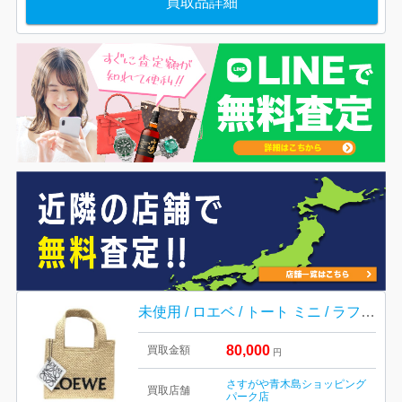
買取品詳細
未使用 / ロエベ / トート ミニ / ラフィア
80,000
買取金額
円
さすがや青木島ショッピング
買取店舗
パーク店