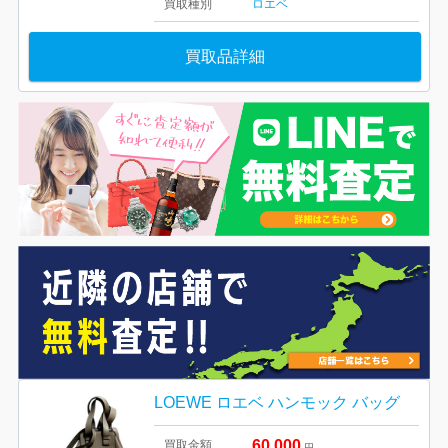
買取種別
ロエベ
買取品詳細
LOEWE ロエベ ハンモック バッグ
60,000
買取金額
円