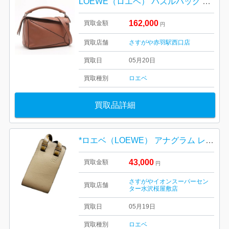
LOEWE（ロエベ） パズルバッグ スモール レザー 2WAYハンドバッグ ブラウン
162,000
買取金額
円
買取店舗
さすがや赤羽駅西口店
買取日
05月20日
買取種別
ロエベ
買取品詳細
*ロエベ（LOEWE） アナグラム レザー フォンケース（ショルダーポーチ）
43,000
買取金額
円
さすがやイオンスーパーセン
買取店舗
ター水沢桜屋敷店
買取日
05月19日
買取種別
ロエベ