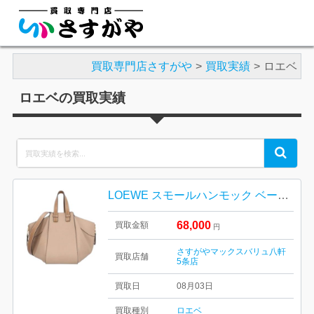
買取専門店さすがや
買取実績
ロエベ
ロエベの買取実績
Search
Search
for:
LOEWE スモールハンモック ベージュ2WAY レディース
68,000
買取金額
円
さすがやマックスバリュ八軒
買取店舗
5条店
買取日
08月03日
買取種別
ロエベ