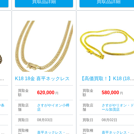
買取品詳細
買取品詳細
相場高騰中!!】K18 18金 喜平ネックレス
K18 18金 喜平ネックレス
【高価買取！】K18 (18金) ネックレス 喜平 ア
買取金
買取金
620,000
580,000
円
円
額
額
中条
買取店
さすがやイオン小樽
買取店
さすがやリオン・
舗
店
舗
ール加茂店
買取日
08月03日
買取日
08月02日
買取種
買取種
喜平ネックレス・ブレスレット
喜平ネックレス・ブレスレット
喜平ネックレス・ブレスレッ