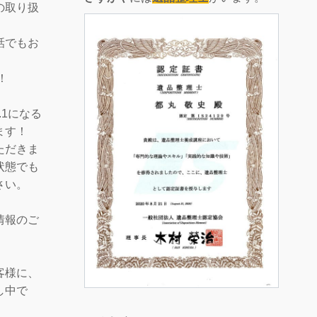
の取り扱
話でもお
！
.1になる
ます！
ただきま
状態でも
さい。
情報のご
客様に、
し中で