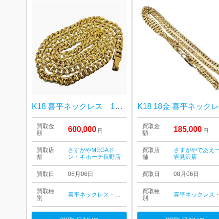
K18 喜平ネックレス 18金
K18 18金 喜平ネック
買取金
買取金
600,000
185,000
円
円
額
額
買取店
さすがやMEGAド
買取店
さすがやであえ
舗
ン・キホーテ長野店
舗
岩見沢店
買取日
08月06日
買取日
08月06日
買取種
買取種
喜平ネックレス・ブレスレット
別
別