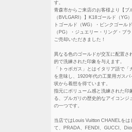
す。
青森市からご来店のお客様より【ブ
（BVLGARI）】K18ゴールド（YG
トゴールド（WG）・ピンクゴール
（PG）・ジュエリー・リング・ブラ
ご売却いただきました！
異なる色のゴールドが交互に配置さ
的で洗練された印象を与えます。
「トゥボガス」とはイタリア語で「
を意味し、1920年代の工業用ガス
状から着想を得ています。
指元にボリューム感と洗練された印
る、ブルガリの歴史的なアイコンジ
の一つです。
当店ではLouis Vuitton CHANEL
て、PRADA、FENDI、GUCCI、Di