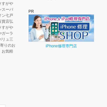
さすがや
ンスーパ
PR
オン七戸
百貨店弘
さすがや
やガーラ
バリュ三
最寄りのお
iPhone修理専門店
、お気軽