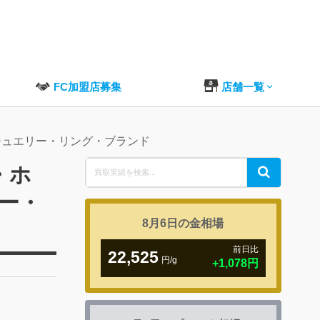
FC加盟店募集
店舗一覧
・ジュエリー・リング・ブランド
Search
・ホ
Search
for:
ー・
8月6日の
金相場
前日比
22,525
円/g
+1,078円