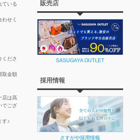
販売店
れている
合わせく
介くださ
SASUGAYA OUTLET
買取金額
採用情報
ナ店は高
いでござ
ます♪
さすがや採用情報