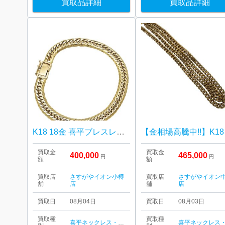
買取品詳細
買取品詳細
K18 18金 喜平ブレスレット
【金
買取金
買取金
400,000
465,000
円
円
額
額
買取店
さすがやイオン小樽
買取店
さすがやイオン
舗
店
舗
店
買取日
08月04日
買取日
08月03日
買取種
買取種
喜平ネックレス・ブレスレット