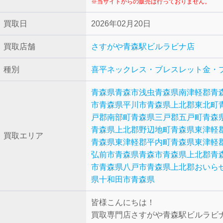
※当サイトからの販売は行っておりません。
買取日
2026年02月20日
買取店舗
さすがや青森駅ビルラビナ店
種別
喜平ネックレス・ブレスレット
金・
青森県青森市浅虫
青森県南津軽郡
青
市
青森県平川市
青森県上北郡東北町
戸郡南部町
青森県三戸郡五戸町
青森
青森県上北郡野辺地町
青森県東津軽
買取エリア
青森県東津軽郡平内町
青森県東津軽
弘前市
青森県青森市
青森県上北郡
青
市
青森県八戸市
青森県上北郡おいら
県十和田市
青森県
皆様こんにちは！
買取専門店さすがや青森駅ビルラビ