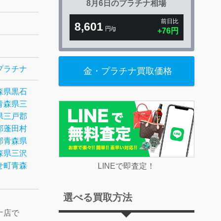
8月6日の
プラチナ相場
前日比
8,601
円/g
+76円
プラチナ
金・プラチナ買取価格
森県黒石
青森県三
県三戸郡
郡蓬田村
郡
青森県
森県三沢
せ町
青森
LINEで即査定！
選べる買取方法
ナ店で