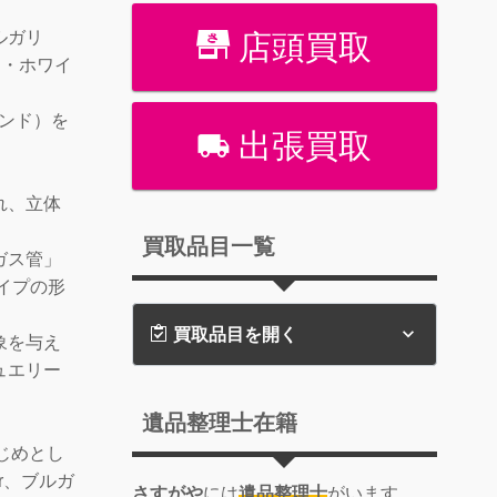
ルガリ
店頭買取
）・ホワイ
ド
ンド）を
出張買取
れ、立体
買取品目一覧
ガス管」
パイプの形
買取品目を開く
象を与え
ュエリー
遺品整理士在籍
をはじめとし
or、ブルガ
さすがや
には
遺品整理士
がいます。