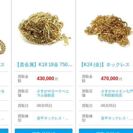
レス
【貴金属】K18 18金 750 ネックレス ジュエリー アクセサリー
【K24 (金)】ネックレス
買取金
買取金
430,000
470,000
円
円
額
額
ーる
買取店
さすがやヨークベニ
買取店
さすがやイオン七
舗
マル築館店
舗
十和田駅前店
買取日
08月05日
買取日
08月05日
買取種
買取種
喜平ネックレス・ブレスレット
喜平ネックレス・ブレスレット
喜平ネックレス・ブレスレッ
別
別