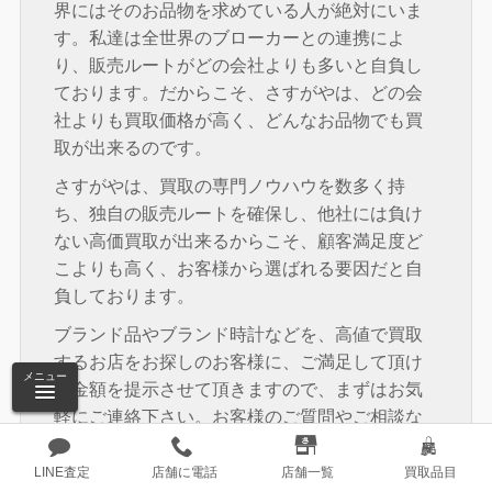
界にはそのお品物を求めている人が絶対にいま
す。私達は全世界のブローカーとの連携によ
り、販売ルートがどの会社よりも多いと自負し
ております。だからこそ、さすがやは、どの会
社よりも買取価格が高く、どんなお品物でも買
取が出来るのです。
さすがやは、買取の専門ノウハウを数多く持
ち、独自の販売ルートを確保し、他社には負け
ない高価買取が出来るからこそ、顧客満足度ど
こよりも高く、お客様から選ばれる要因だと自
負しております。
ブランド品やブランド時計などを、高値で買取
するお店をお探しのお客様に、ご満足して頂け
メニュー
る金額を提示させて頂きますので、まずはお気
軽にご連絡下さい。お客様のご質問やご相談な
ど全て、私達プロの査定士がお答えさせて頂き
ますので、まずはお気軽にご連絡お待ちしてお
LINE査定
店舗に電話
店舗一覧
買取品目