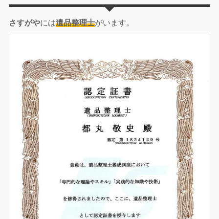
さすがや
には
遺品整理士
がいます。