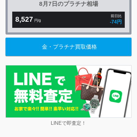
8月7日の
プラチナ相場
前日比
8,527
円/g
-74円
金・プラチナ買取価格
LINEで即査定！