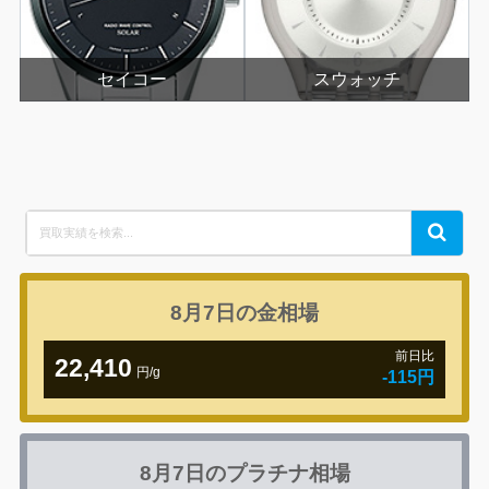
セイコー
スウォッチ
Search
Search
for:
8月7日の
金相場
前日比
22,410
円/g
-115円
8月7日の
プラチナ相場