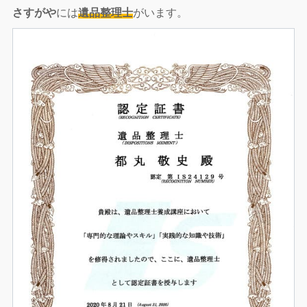
さすがや
には
遺品整理士
がいます。