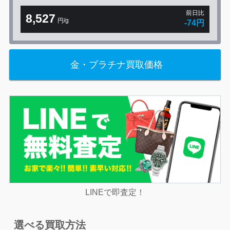
前日比
8,527
円/g
-74円
金・プラチナ買取価格
LINEで即査定！
選べる買取方法