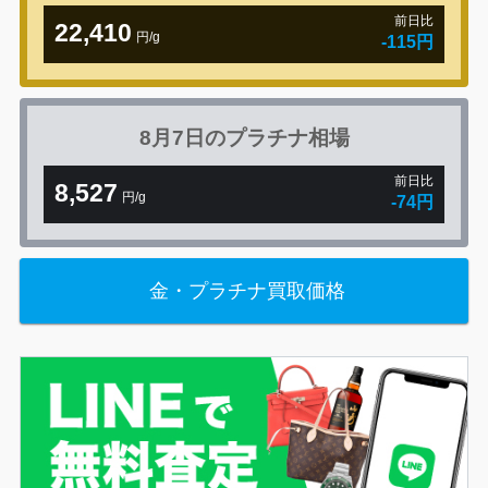
前日比
22,410
円/g
-115円
8月7日の
プラチナ相場
前日比
8,527
円/g
-74円
金・プラチナ買取価格