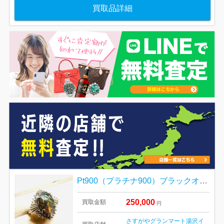
買取品詳細
Pt900（プラチナ900）ブラックオパール リング
250,000
買取金額
円
さすがやグランマート湯沢イ