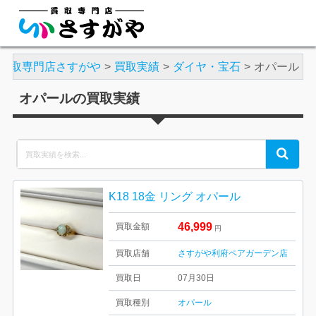
買取専門店さすがや
買取実績
ダイヤ・宝石
オパール
オパールの買取実績
Search
Search
for:
K18 18金 リング オパール
46,999
買取金額
円
買取店舗
さすがや利府ペアガーデン店
買取日
07月30日
買取種別
オパール