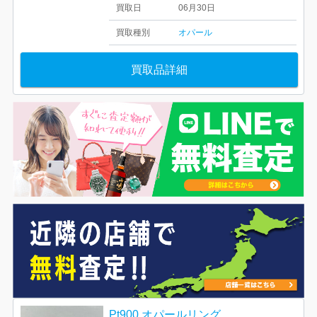
買取日
06月30日
買取種別
オパール
買取品詳細
Pt900 オパールリング