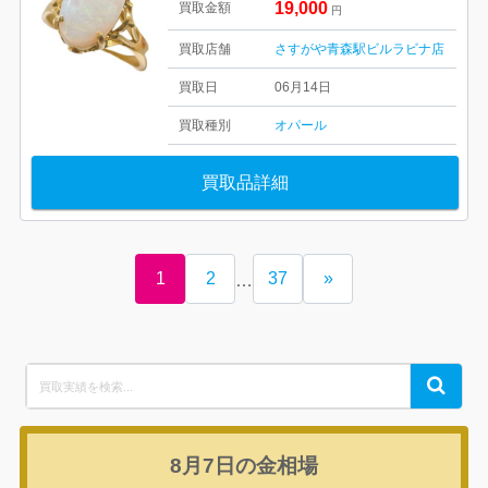
19,000
買取金額
円
買取店舗
さすがや青森駅ビルラビナ店
買取日
06月14日
買取種別
オパール
買取品詳細
1
2
37
»
…
Search
Search
for:
8月7日の
金相場