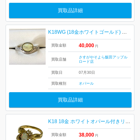
買取品詳細
K18WG (18金ホワイトゴールド) オパール・ダイヤモンドリング
40,000
買取金額
円
さすがやそよら飯田アップル
買取店舗
ロード店
買取日
07月30日
買取種別
オパール
買取品詳細
K18 18金 ホワイトオパール付きリング【イオン函館上磯店】
38,000
買取金額
円