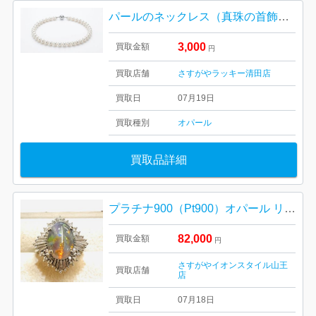
パールのネックレス（真珠の首飾り）
3,000
買取金額
円
買取店舗
さすがやラッキー清田店
買取日
07月19日
買取種別
オパール
買取品詳細
プラチナ900（Pt900）オパール リング
82,000
買取金額
円
さすがやイオンスタイル山王
買取店舗
店
買取日
07月18日