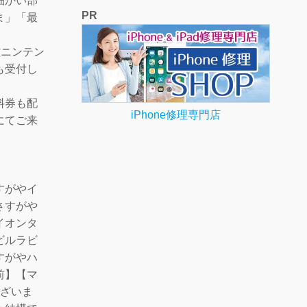
細かい部
PR
ま」「最
種ニンテン
も受付し
料券も配
iPhone修理専門店
にてご来
すがやイ
さすがや
イオンタ
ビルラビ
すがやハ
前】【マ
ございま