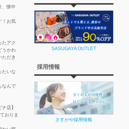
計、懐中
す！お気
ったアク
SASUGAYA OUTLET
どうかわ
いただき
採用情報
ったいな
もなんで
ビナ店】
っておりま
さすがや採用情報