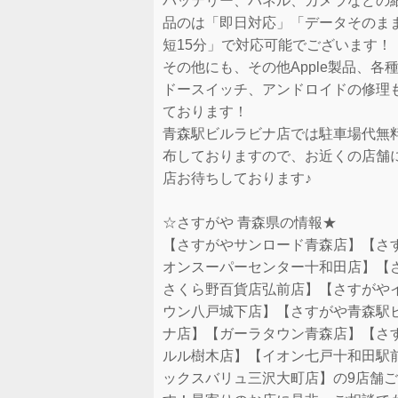
バッテリー、パネル、カメラなどの
品のは「即日対応」「データそのま
短15分」で対応可能でございます！
その他にも、その他Apple製品、各
ドースイッチ、アンドロイドの修理
ております！
青森駅ビルラビナ店では駐車場代無
布しておりますので、お近くの店舗
店お待ちしております♪
☆さすがや 青森県の情報★
【さすがやサンロード青森店】【さ
オンスーパーセンター十和田店】【
さくら野百貨店弘前店】【さすがや
ウン八戸城下店】【さすがや青森駅
ナ店】【ガーラタウン青森店】【さ
ルル樹木店】【イオン七戸十和田駅
ックスバリュ三沢大町店】の9店舗