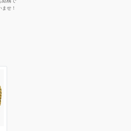
も結構で
いませ！