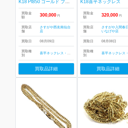
K18 Pt850 ゴールド プラチナ コンビネックレス
K18喜平ネックレス
買取金
買取金
300,000
320,000
円
円
額
額
買取店
さすがや西友南仙台
買取店
さすがや入間春
舗
店
舗
いなげや店
買取日
08月09日
買取日
08月08日
買取種
買取種
喜平ネックレス・ブレスレット
別
別
買取品詳細
買取品詳細