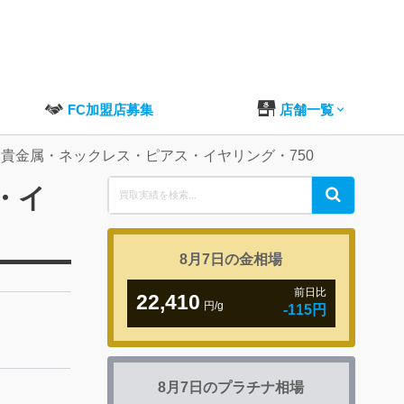
FC加盟店募集
店舗一覧
・貴金属・ネックレス・ピアス・イヤリング・750
Search
・イ
Search
for:
8月7日の
金相場
前日比
22,410
円/g
-115円
8月7日の
プラチナ相場