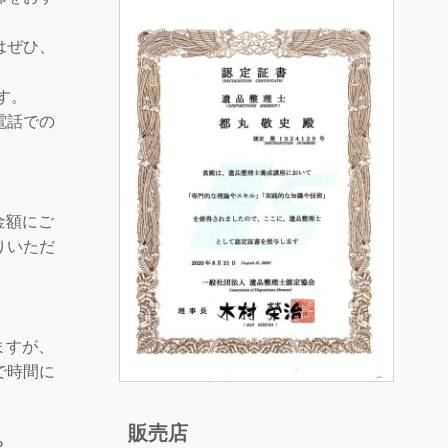
はぜひ、
す。
電話での
金額にご
りいただ
ますが、
で時間に
販売店
？