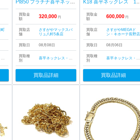
Pt850 プラチナ喜平ネックレス
K18 喜平ネックレス
買取金
買取金
320,000
600,000
円
円
額
額
日町
買取店
さすがやマックスバ
買取店
さすがやMEGAド
舗
リュ八軒5条店
舗
ン・キホーテ長野
買取日
08月08日
買取日
08月06日
買取種
買取種
喜平ネックレス・ブレスレット
喜平ネックレス・ブレスレット
喜平ネックレス・ブレスレッ
別
別
買取品詳細
買取品詳細