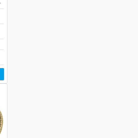
 18金
店
ト