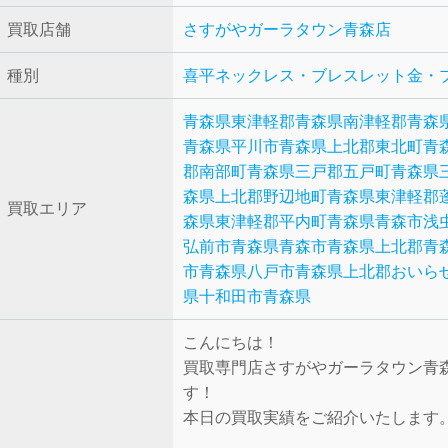
買取店舗
さすがやガーラタウン青森店
種別
喜平ネックレス・ブレスレット
金・
青森県東津軽郡
青森県南津軽郡
青森
青森県平川市
青森県上北郡東北町
青
郡南部町
青森県三戸郡五戸町
青森県
森県上北郡野辺地町
青森県東津軽郡
買取エリア
森県東津軽郡平内町
青森県青森市浅
弘前市
青森県青森市
青森県上北郡
青
市
青森県八戸市
青森県上北郡おいら
県十和田市
青森県
こんにちは！
買取専門店さすがやガーラタウン青
す！
本日の買取実績をご紹介いたします