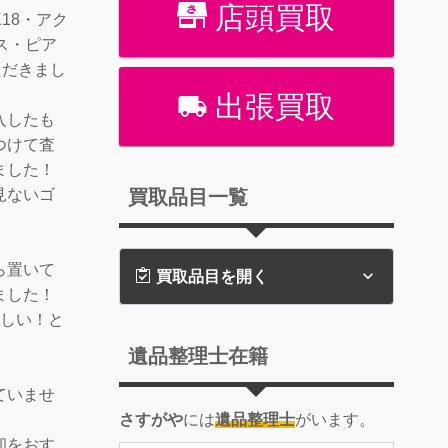
店頭買取
18・アク
ス・ピア
ただきまし
出張買取
入したも
つけて査
ました！
買取品目一覧
見ないゴ
ら置いて
買取品目を開く
ました！
嬉しい！と
遺品整理士在籍
ていませ
さすがや
には
遺品整理士
がいます。
却をおす