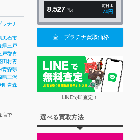
前日比
8,527
円/g
-74円
プラチナ
金・プラチナ買取価格
県黒石市
森県三戸
三戸郡
青
蓬田村
青
虫
青森県
森県三沢
せ町
青森
LINEで即査定！
森店で
選べる買取方法
。