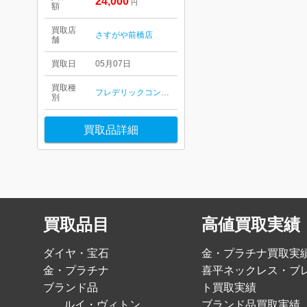
24,000
円
額
買取店
さすがや前橋店
舗
買取日
05月07日
買取種
フレデリックコンスタント
別
買取品詳細
買取品目
高値買取実績
ダイヤ・宝石
金・プラチナ買取実
金・プラチナ
喜平ネックレス・ブ
ブランド品
ト買取実績
ルイ・ヴィトン
ブランド品買取実績