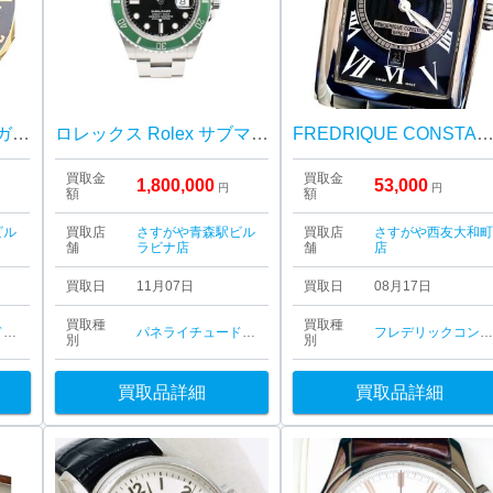
オメガ OMEGA Ω オメガ シーマスター プロフェッショナル 300M
ロレックス Rolex サブマリーナ グリーンベゼル 126610LV「スターバックス」
FREDRIQUE CONSTANT カレ ハートビート フレデリックコン
買取金
買取金
1,800,000
53,000
円
円
額
額
ビル
買取店
さすがや青森駅ビル
買取店
さすがや西友大和
舗
ラビナ店
舗
店
買取日
11月07日
買取日
08月17日
買取種
買取種
ル
ウブロ
ロンジン
ハミルトン
パネライ
アイダブリューシー
チュードル
アイダブリューシー
エルメス（時計）
エルメス（時計）
オメガ
腕時計
オ
オ
フレデリックコンスタン
別
別
買取品詳細
買取品詳細