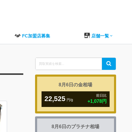
FC加盟店募集
店舗一覧
Search
Search
for:
8月6日の
金相場
前日比
22,525
円/g
+1,078円
8月6日の
プラチナ相場