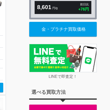
前日比
8,601
円/g
+76円
金・プラチナ買取価格
スタント
町
リエント
メガ
ト
腕時計
カシオ
オリエント
カルティエ（時計）
カシオ
カルティエ（時計）
グッチ（時計）
グッチ（時計）
グランドセイコー
グランドセイコー
コルム
シチズ
LINEで即査定！
選べる買取方法