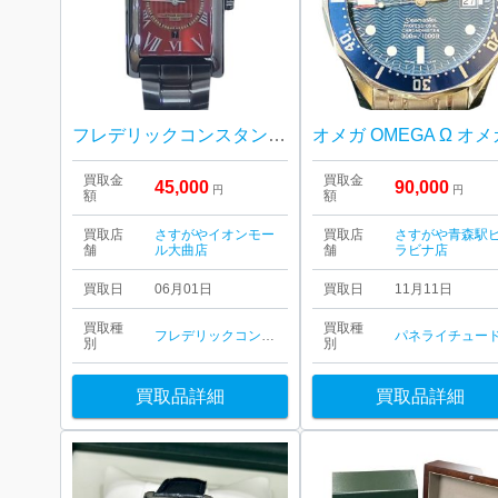
フレデリックコンスタント 時計
買取金
買取金
45,000
90,000
円
円
額
額
買取店
さすがやイオンモー
買取店
さすがや青森駅
舗
ル大曲店
舗
ラビナ店
買取日
06月01日
買取日
11月11日
買取種
買取種
フレデリックコンスタント
パネライ
チュード
別
別
買取品詳細
買取品詳細