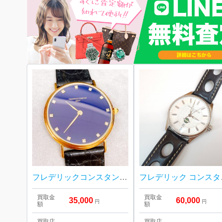
フレデリックコンスタント 18K 腕時計
フレデリック コ
買取金
買取金
35,000
60,000
円
円
額
額
買取店
買取店