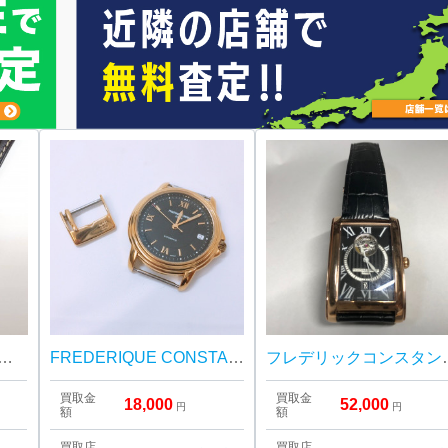
ンスタント HEARLEY AUTOMATIC(ヒーリーオートマチック)腕時計
FREDERIQUE CONSTANT(フレデリック コンスタント) FC303
フレデリッ
買取金
買取金
18,000
52,000
円
円
額
額
買取店
買取店