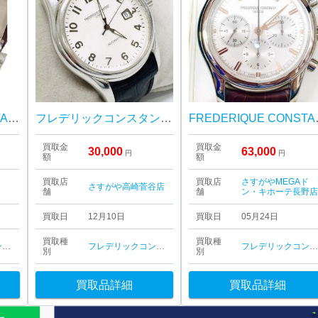
FREDERIQUE CONSTANT フレデリックコンスタント クラシック 303MC4P6
フレデリックコンスタント 腕時計
FREDERIQUE 
買取金
買取金
30,000
63,000
円
円
額
額
買取店
買取店
さすがやMEGAド
さすがや高崎菅谷店
舗
舗
ン・キホーテ長野
買取日
12月10日
買取日
05月24日
買取種
買取種
フレデリックコンスタント
フレデリックコンスタント
フレデリックコンスタン
別
別
買取品詳細
買取品詳細