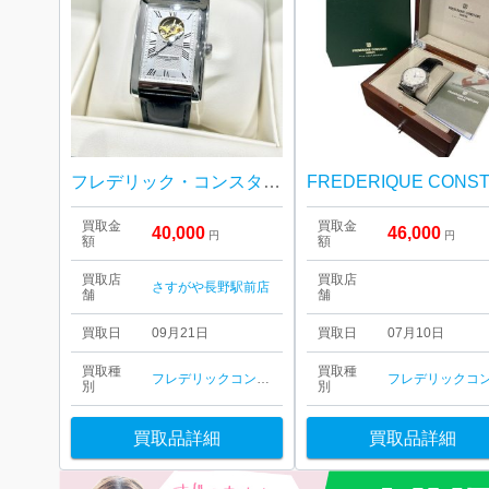
フレデリック・コンスタント FUREDERIQUE CONSTANT FC303
買取金
買取金
40,000
46,000
円
円
額
額
買取店
買取店
さすがや長野駅前店
舗
舗
買取日
09月21日
買取日
07月10日
買取種
買取種
フレデリックコンスタント
別
別
買取品詳細
買取品詳細