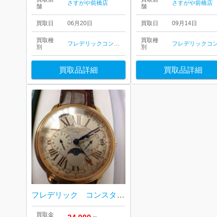
さすがや前橋店
さすがや前橋店
舗
舗
買取日
06月20日
買取日
09月14日
買取種
買取種
フレデリックコンスタント
別
別
買取品詳細
買取品詳細
フレデリック コンスタント腕時計
買取金