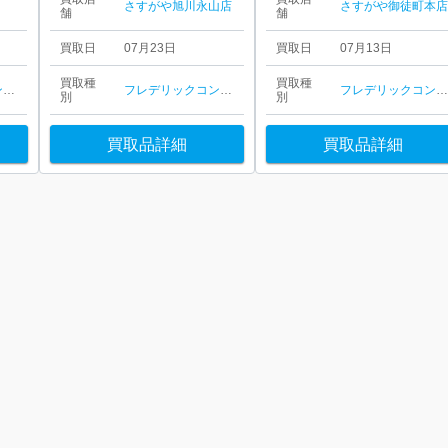
さすがや旭川永山店
さすがや御徒町本
舗
舗
買取日
07月23日
買取日
07月13日
買取種
買取種
フレデリックコンスタント
フレデリックコンスタント
フレデリックコンスタン
別
別
買取品詳細
買取品詳細