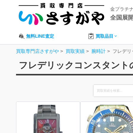
金プラチ
全国展
無料LINE査定
買取品目
買取専門店さすがや
買取実績
腕時計
フレデリ
フレデリックコンスタント
Search
for: