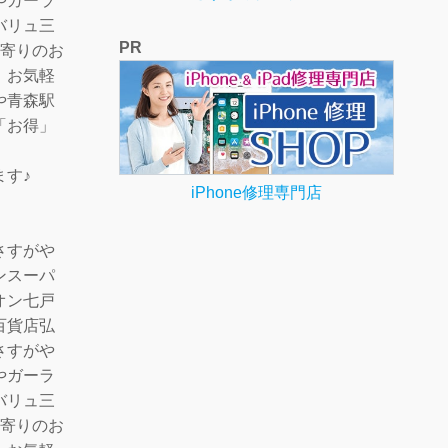
やガーラ
バリュ三
PR
最寄りのお
、お気軽
や青森駅
「お得」
ます♪
iPhone修理専門店
さすがや
ンスーパ
オン七戸
百貨店弘
さすがや
やガーラ
バリュ三
最寄りのお