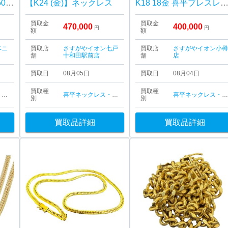
【貴金属】K18 18金 750 ネックレス ジュエリー アクセサリー
【K24 (金)】ネックレス
K18 18金 喜平ブレスレ
買取金
買取金
470,000
400,000
円
円
額
額
ベニ
買取店
さすがやイオン七戸
買取店
さすがやイオン小
舗
十和田駅前店
舗
店
買取日
08月05日
買取日
08月04日
買取種
買取種
喜平ネックレス・ブレスレット
喜平ネックレス・ブレスレット
喜平ネックレス・ブレスレッ
別
別
買取品詳細
買取品詳細