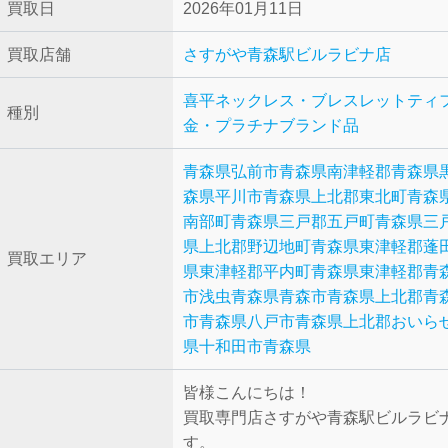
買取日
2026年01月11日
買取店舗
さすがや青森駅ビルラビナ店
喜平ネックレス・ブレスレット
ティ
種別
金・プラチナ
ブランド品
青森県弘前市
青森県南津軽郡
青森県
森県平川市
青森県上北郡東北町
青森
南部町
青森県三戸郡五戸町
青森県三
県上北郡野辺地町
青森県東津軽郡蓬
買取エリア
県東津軽郡平内町
青森県東津軽郡
青
市浅虫
青森県青森市
青森県上北郡
青
市
青森県八戸市
青森県上北郡おいら
県十和田市
青森県
皆様こんにちは！
買取専門店さすがや青森駅ビルラビ
す。