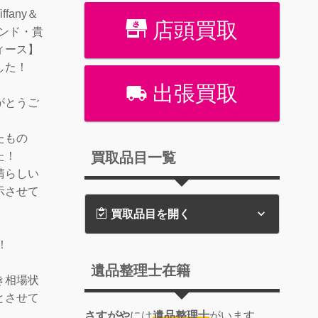
fany＆
店頭買取
モンド・貴
ィース】
した！
出張買取
がとうご
たもの
買取品目一覧
た！
晴らしい
示させて
買取品目を開く
！
遺品整理士在籍
き相場状
とさせて
さすがや
には
遺品整理士
がいます。