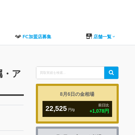
FC加盟店募集
店舗一覧
Search
金属・ア
Search
for:
8月6日の
金相場
前日比
22,525
円/g
+1,078円