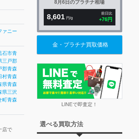
8月6日の
プラチナ相場
前日比
8,601
円/g
+76円
ファニー
金・プラチナ買取価格
黒石市
青
県三戸郡
戸郡
青森
田村
青森
森県青森
森県三沢
せ町
青森
LINEで即査定！
選べる買取方法
ナ店で