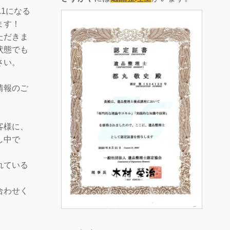
.1になる
ます！
ただきま
状態でも
さい。
情報のご
客様に、
し中で
れている
合わせく