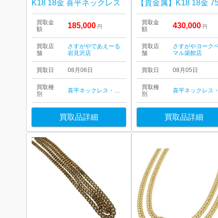
K18 18金 喜平ネックレス
買取金
買取金
185,000
430,000
円
円
額
額
買取店
さすがやであえーる
買取店
さすがやヨーク
舗
岩見沢店
舗
マル築館店
買取日
08月06日
買取日
08月05日
買取種
買取種
喜平ネックレス・ブレスレット
別
別
買取品詳細
買取品詳細