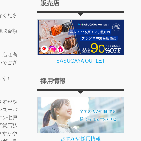
販売店
介くださ
買取金額
ナ店は高
SASUGAYA OUTLET
いでござ
ます♪
採用情報
さすがや
ンスーパ
オン七戸
百貨店弘
さすがや
さすがや採用情報