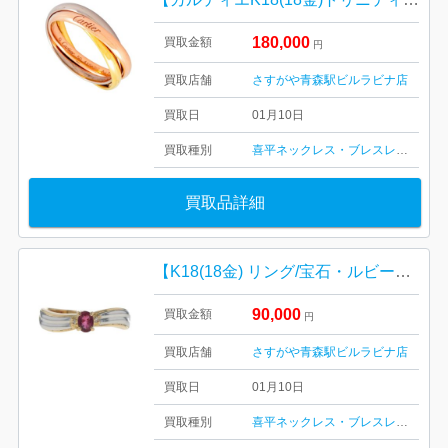
180,000
買取金額
円
買取店舗
さすがや青森駅ビルラビナ店
買取日
01月10日
買取種別
喜平ネックレス・ブレスレット
記念
買取品詳細
【K18(18金) リング/宝石・ルビー・貴金属・アクセサリー・メンズ・レディース】
90,000
買取金額
円
買取店舗
さすがや青森駅ビルラビナ店
買取日
01月10日
買取種別
喜平ネックレス・ブレスレット
記念