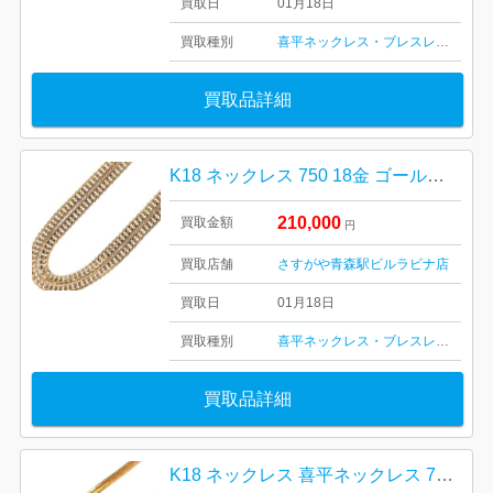
買取日
01月18日
買取種別
喜平ネックレス・ブレスレット
金・
買取品詳細
K18 ネックレス 750 18金 ゴールド 貴金属 アクセサリー
210,000
買取金額
円
買取店舗
さすがや青森駅ビルラビナ店
買取日
01月18日
買取種別
喜平ネックレス・ブレスレット
金・
買取品詳細
K18 ネックレス 喜平ネックレス 750 18金