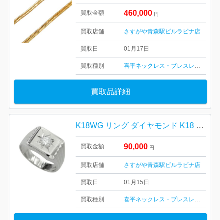
460,000
買取金額
円
買取店舗
さすがや青森駅ビルラビナ店
買取日
01月17日
買取種別
喜平ネックレス・ブレスレット
金・
買取品詳細
K18WG リング ダイヤモンド K18 ゴールド ホワイトゴールド 750 パラジウム 18金
90,000
買取金額
円
買取店舗
さすがや青森駅ビルラビナ店
買取日
01月15日
買取種別
喜平ネックレス・ブレスレット
金・