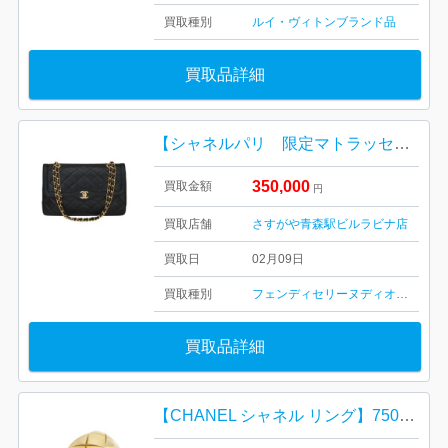
買取種別
ルイ・ヴィトン
ブランド品
買取品詳細
【シャネルパリ 限定マトラッセ】 ダブルフラップ チェーンショルダーバッグ・レディース
350,000
買取金額
円
買取店舗
さすがや青森駅ビルラビナ店
買取日
02月09日
買取種別
フェンディ
セリーヌ
ディオール
シャ
買取品詳細
【CHANEL シャネル リング】750・18金・貴金属・ジュエリー・レディース・ココクラッシュ・ミディアム・J10571