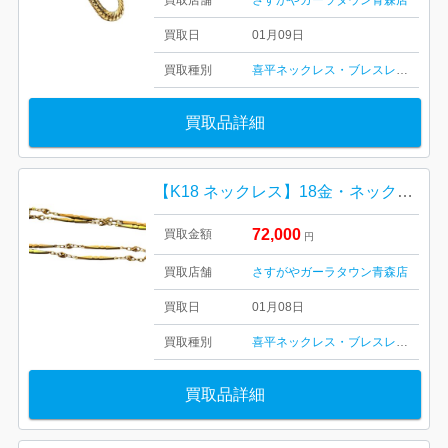
買取店舗
さすがやガーラタウン青森店
買取日
01月09日
買取種別
喜平ネックレス・ブレスレット
記念
買取品詳細
【K18 ネックレス】18金・ネックレス・ブレスレッド・貴金属・アクセサリー・750・ゴールド
72,000
買取金額
円
買取店舗
さすがやガーラタウン青森店
買取日
01月08日
買取種別
喜平ネックレス・ブレスレット
金・
買取品詳細