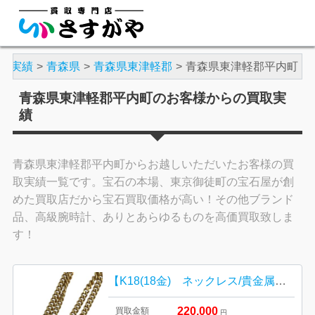
取実績
青森県
青森県東津軽郡
青森県東津軽郡平内町
青森県東津軽郡平内町のお客様からの買取実
績
青森県東津軽郡平内町からお越しいただいたお客様の買
取実績一覧です。宝石の本場、東京御徒町の宝石屋が創
めた買取店だから宝石買取価格が高い！その他ブランド
品、高級腕時計、ありとあらゆるものを高価買取致しま
す！
【K18(18金) ネックレス/貴金属・ネックレス・リング・アクセサリー・メンズ・レディース】
220,000
買取金額
円