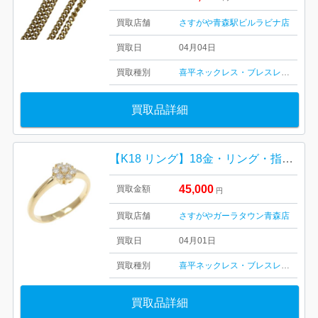
買取店舗
さすがや青森駅ビルラビナ店
買取日
04月04日
買取種別
喜平ネックレス・ブレスレット
金・
買取品詳細
【K18 リング】18金・リング・指輪・貴金属・アクセサリー・ジュエリー
45,000
買取金額
円
買取店舗
さすがやガーラタウン青森店
買取日
04月01日
買取種別
喜平ネックレス・ブレスレット
金・
買取品詳細