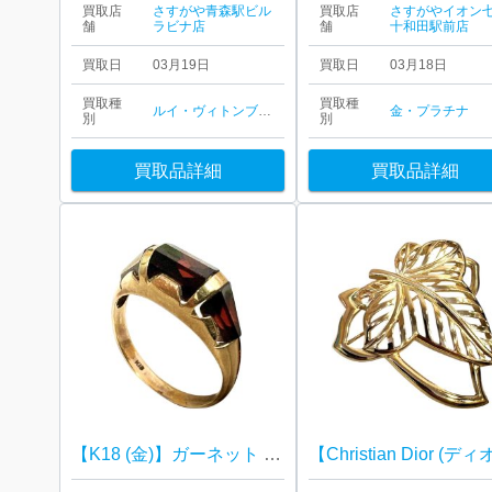
買取店
さすがや青森駅ビル
買取店
さすがやイオン
舗
ラビナ店
舗
十和田駅前店
買取日
03月19日
買取日
03月18日
買取種
買取種
ルイ・ヴィトン
ブランド品
金・プラチナ
別
別
買取品詳細
買取品詳細
【K18 (金)】ガーネット リング