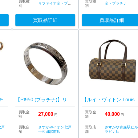
買取種
買取種
サファイア
金・プラチナ
ダイヤ・宝石
金・プラチナ
別
別
買取品詳細
買取品詳細
【K18×Pt850 (金×プラチナ)】ブレスレット
【Pt950 (プラチナ)】リング
【ルイ・ヴィトン Louis Vuitto
買取金
買取金
27,000
40,000
円
円
額
額
七戸
買取店
さすがやイオン七戸
買取店
さすがや青森駅ビ
舗
十和田駅前店
舗
ラビナ店