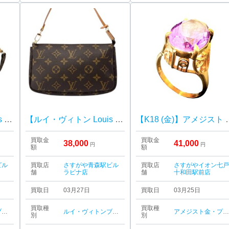
【ルイ・ヴィトン Louis Vuitton 】マルリー・ドラゴンヌ・モノグラム・キャンバス・レディース・ブランド
【ルイ・ヴィトン Louis Vuitton 】ポシェット・アクセシソワール・モノグラム・キャンバス・レディース・ブランド
【K18 (金
買取金
買取金
38,000
41,000
円
円
額
額
ビル
買取店
さすがや青森駅ビル
買取店
さすがやイオン七
舗
ラビナ店
舗
十和田駅前店
買取日
03月27日
買取日
03月25日
買取種
買取種
ド品
ルイ・ヴィトン
ブランド品
アメジスト
金・プラチナ
別
別