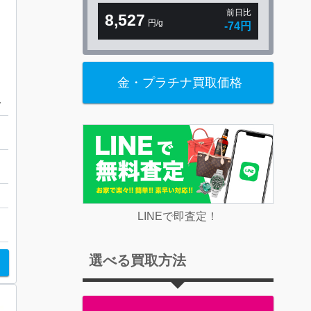
前日比
8,527
円/g
-74円
金・プラチナ買取価格
メンズ・レディース】
ル
LINEで即査定！
ト
金・プラチナ
選べる買取方法