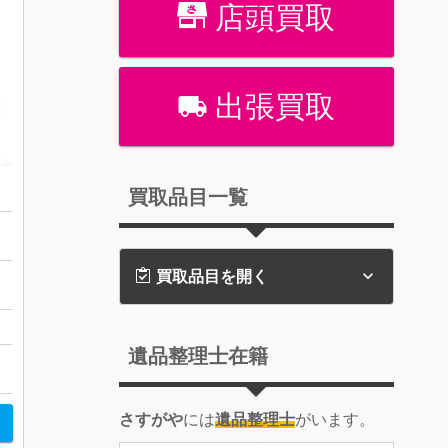
店頭買取
出張買取
 リング
買取品目一覧
買取品目を開く
戸
遺品整理士在籍
ダイヤ・宝石
さすがや
には
遺品整理士
がいます。