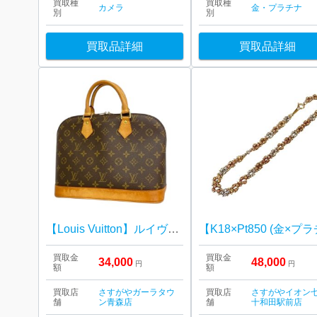
買取種
買取種
カメラ
金・プラチナ
別
別
買取品詳細
買取品詳細
【Louis Vuitton】ルイヴィトン・アルマ・ モノグラム ・ブランドバック
買取金
買取金
34,000
48,000
円
円
額
額
買取店
さすがやガーラタウ
買取店
さすがやイオン
舗
ン青森店
舗
十和田駅前店