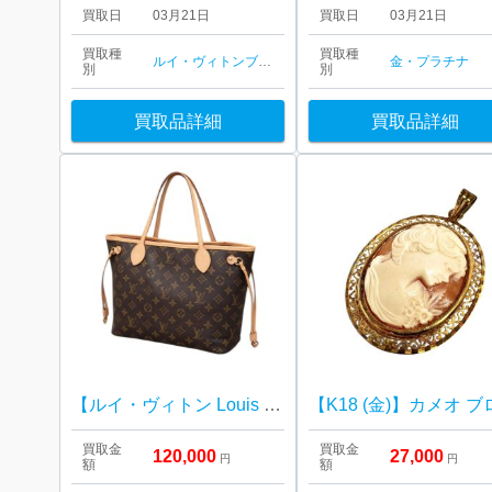
買取日
03月21日
買取日
03月21日
買取種
買取種
ルイ・ヴィトン
ブランド品
金・プラチナ
別
別
買取品詳細
買取品詳細
【ルイ・ヴィトン Louis Vuitton 】ネヴァーフル・モノグラム・キャンバス・レディース・ブランド
買取金
買取金
120,000
27,000
円
円
額
額