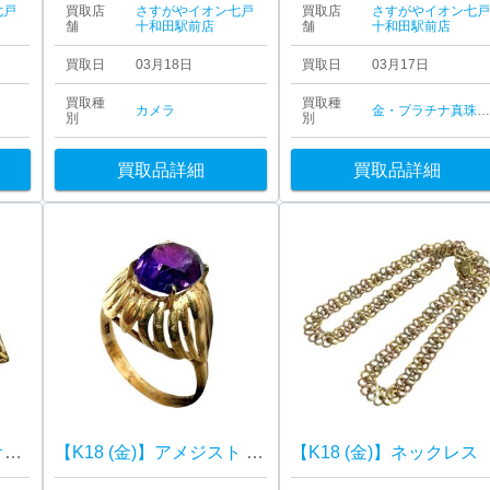
七戸
買取店
さすがやイオン七戸
買取店
さすがやイオン七
舗
十和田駅前店
舗
十和田駅前店
買取日
03月18日
買取日
03月17日
買取種
買取種
カメラ
金・プラチナ
真珠
別
別
買取品詳細
買取品詳細
【Christian Dior (ディオール)】ヴィンテージ リーフ ブローチ
【K18 (金)】アメジスト リング
【K18 (金)】ネックレス