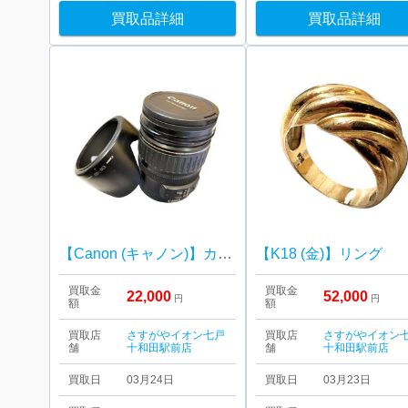
買取品詳細
買取品詳細
【Canon (キャノン)】カメラレンズ EF28-135mm
【K18 (金)】リング
買取金
買取金
22,000
52,000
円
円
額
額
買取店
さすがやイオン七戸
買取店
さすがやイオン
舗
十和田駅前店
舗
十和田駅前店
買取日
03月24日
買取日
03月23日