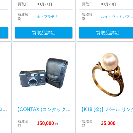
買取日
03月21日
買取日
03月20日
買取種
買取種
金・プラチナ
ルイ・ヴィトン
ブランド品
別
別
買取品詳細
買取品詳細
【K18 (金)】カメオ ブローチ
【CONTAX (コンタックス)】T3 カメラ
【K18 (金)】パール リン
買取金
買取金
150,000
35,000
円
円
額
額