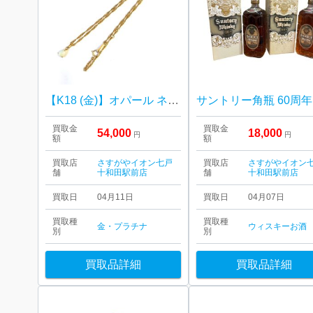
【K18 (金)】オパール ネックレス
サ
買取金
買取金
54,000
18,000
円
円
額
額
買取店
さすがやイオン七戸
買取店
さすがやイオン
舗
十和田駅前店
舗
十和田駅前店
買取日
04月11日
買取日
04月07日
買取種
買取種
金・プラチナ
ウィスキー
お酒
別
別
買取品詳細
買取品詳細