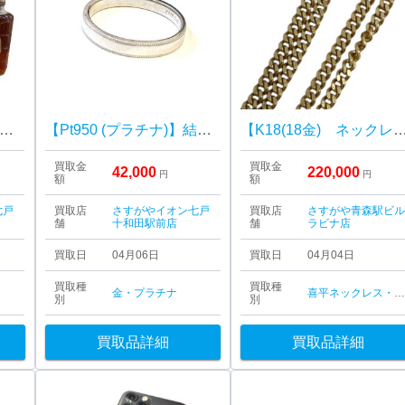
ントリー角瓶 60周年記念モデル (非売品) 2本おまとめ
【Pt950 (プラチナ)】結婚指輪
【K18(18金) ネックレス/貴金属・ネックレス・リング・アクセサリー・
買取金
買取金
42,000
220,000
円
円
額
額
七戸
買取店
さすがやイオン七戸
買取店
さすがや青森駅ビ
舗
十和田駅前店
舗
ラビナ店
買取日
04月06日
買取日
04月04日
買取種
買取種
金・プラチナ
喜平ネックレス・ブレスレッ
別
別
買取品詳細
買取品詳細