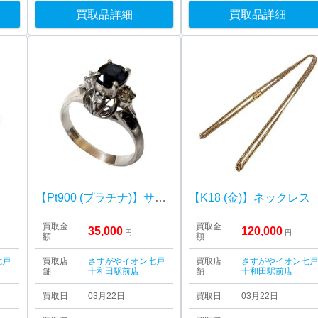
買取品詳細
買取品詳細
【Pt900 (プラチナ)】サファイア リング
【K18 (金)】ネックレス
買取金
買取金
35,000
120,000
円
円
額
額
七戸
買取店
さすがやイオン七戸
買取店
さすがやイオン七
舗
十和田駅前店
舗
十和田駅前店
買取日
03月22日
買取日
03月22日