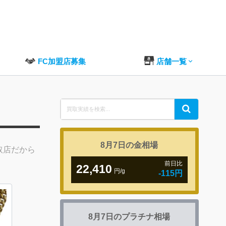
FC加盟店募集
店舗一覧
Search
Search
for:
8月7日の
金相場
取店だから
前日比
22,410
円/g
-115円
8月7日の
プラチナ相場