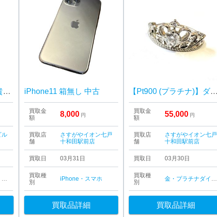
【K18(18金) リング/貴金属・750・ゴールド・アクセサリー・メンズ・レディース】
iPhone11 箱無し 中古
【Pt900 (プラチナ)】ダイヤモンド
買取金
買取金
8,000
55,000
円
円
額
額
ビル
買取店
さすがやイオン七戸
買取店
さすがやイオン七
舗
十和田駅前店
舗
十和田駅前店
買取日
03月31日
買取日
03月30日
買取種
買取種
喜平ネックレス・ブレスレット
金・プラチナ
iPhone・スマホ
金・プラチナ
ダイヤモンド
別
別
買取品詳細
買取品詳細