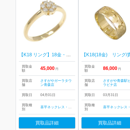
【K18 リング】18金・リング・指輪・貴金属・アクセサリー・ジュエリー
買取金
買取金
45,000
86,000
円
円
額
額
買取店
さすがやガーラタウ
買取店
さすがや青森駅
舗
ン青森店
舗
ラビナ店
買取日
04月01日
買取日
03月31日
買取種
買取種
喜平ネックレス・ブレスレット
金・プラチナ
別
別
買取品詳細
買取品詳細