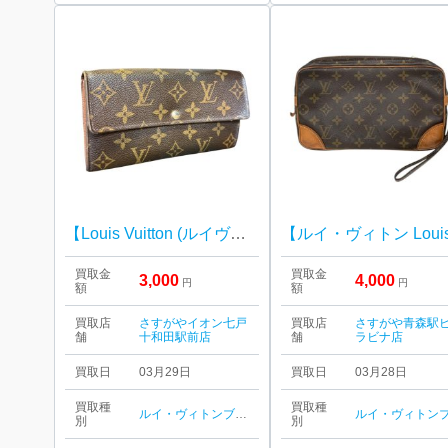
【Louis Vuitton (ルイヴィトン)】ポルトフォイユ・サラ M62235 財布
買取金
買取金
3,000
4,000
円
円
額
額
買取店
さすがやイオン七戸
買取店
さすがや青森駅
舗
十和田駅前店
舗
ラビナ店
買取日
03月29日
買取日
03月28日
買取種
買取種
ルイ・ヴィトン
ブランド品
ルイ・ヴィトン
ブラン
別
別