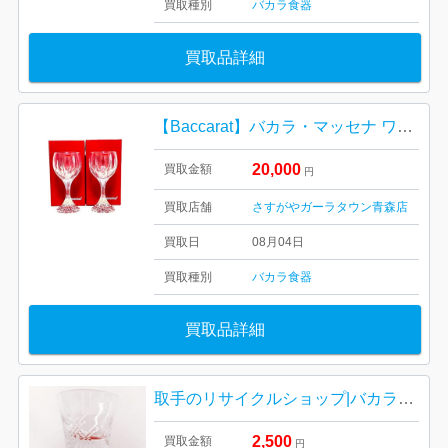
買取種別
バカラ
食器
買取品詳細
【Baccarat】バカラ・マッセナ ワイングラス・ブランド食器・インテリア
20,000
買取金額
円
買取店舗
さすがやガーラタウン青森店
買取日
08月04日
買取種別
バカラ
食器
買取品詳細
取手のリサイクルショップ|バカラのロックグラスおまとめの買い取り| 我孫子市湖北台
2,500
買取金額
円