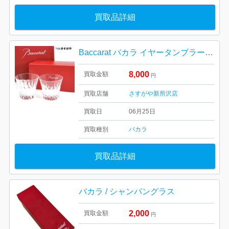
買取品詳細
Baccarat バカラ イヤータンブラー ダリア グラス
8,000
買取金額
円
買取店舗
さすがや新所沢店
買取日
06月25日
買取種別
バカラ
買取品詳細
バカラ / シャンパングラス
2,000
買取金額
円