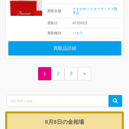
さすがやミスターマックス取
買取店舗
手店
買取日
07月02日
買取種別
バカラ
買取品詳細
1
2
3
»
Search
Search
for:
8月8日の
金相場