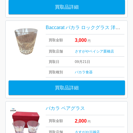
買取品詳細
Baccarat バカラ ロックグラス 洋食器
3,000
買取金額
円
買取店舗
さすがやベイシア栗橋店
買取日
09月21日
買取種別
バカラ
食器
買取品詳細
バカラ ペアグラス
2,000
買取金額
円
買取店舗
さすがや川越店