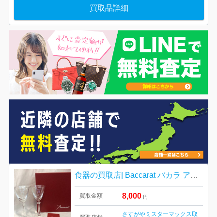
買取品詳細
食器の買取店| Baccarat バカラ アルカードシリーズ ワイングラスの買取| 取手市戸頭
8,000
買取金額
円
さすがやミスターマックス取