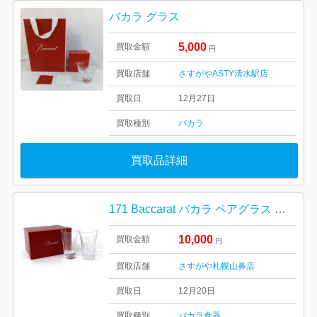
バカラ グラス
5,000
買取金額
円
買取店舗
さすがやASTY清水駅店
買取日
12月27日
買取種別
バカラ
買取品詳細
171 Baccarat バカラ ペアグラス ハイボールグラス ※美品
10,000
買取金額
円
買取店舗
さすがや札幌山鼻店
買取日
12月20日
買取種別
バカラ
食器