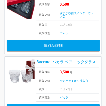
6,500
買取金額
円
さすがや佐久インターウェー
買取店舗
ブ店
買取日
01月22日
買取種別
バカラ
買取品詳細
Baccarat バカラ ペア ロックグラス
3,500
買取金額
円
買取店舗
さすがやイオン帯広店
買取日
01月22日
買取種別
バカラ