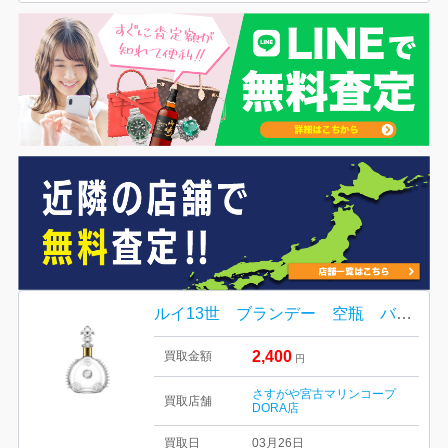
ルイ13世 ブランデー 空瓶 バカラボトル
2,400
買取金額
円
さすがや宮古マリンコープ
買取店舗
DORA店
買取日
03月26日