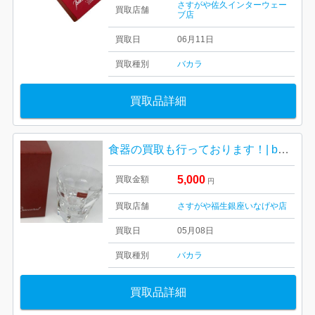
さすがや佐久インターウェー
買取店舗
ブ店
買取日
06月11日
買取種別
バカラ
買取品詳細
食器の買取も行っております！| baccara バカラ グラス| 福生市東町
5,000
買取金額
円
買取店舗
さすがや福生銀座いなげや店
買取日
05月08日
買取種別
バカラ
買取品詳細