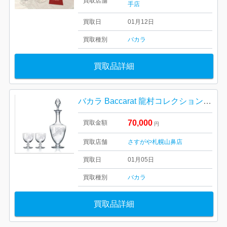
買取店舗
手店
買取日
01月12日
買取種別
バカラ
買取品詳細
バカラ Baccarat 龍村コレクション 實のり デカンタ ワイングラス 3点セット デキャンタ 葡萄 クリスタル
70,000
買取金額
円
買取店舗
さすがや札幌山鼻店
買取日
01月05日
買取種別
バカラ
買取品詳細