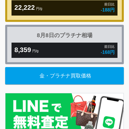
前日比
22,222
円/g
-188円
8月8日の
プラチナ相場
前日比
8,359
円/g
-168円
金・プラチナ買取価格