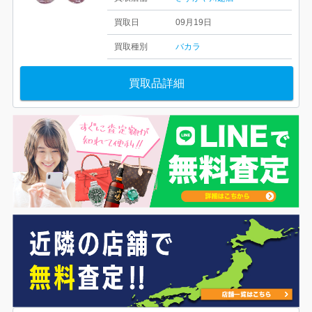
買取日
09月19日
買取種別
バカラ
買取品詳細