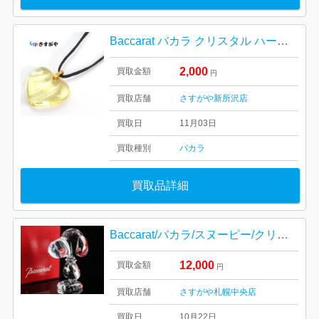
Baccarat バカラ クリスタル ハート ネックレス アクセサリー
2,000
買取金額
円
買取店舗
さすがや新所沢店
買取日
11月03日
買取種別
バカラ
買取品詳細
Baccarat/バカラ/スヌーピー/クリスタル/骨董/硝子/ガラス/オブジェ/人形/フィギュア/置物
12,000
買取金額
円
買取店舗
さすがや札幌中央店
買取日
10月22日