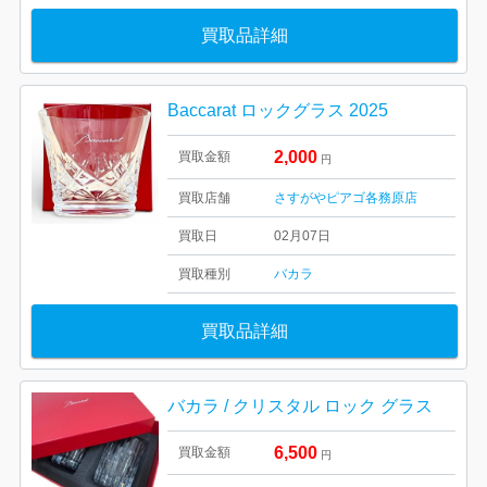
買取品詳細
Baccarat ロックグラス 2025
2,000
買取金額
円
買取店舗
さすがやピアゴ各務原店
買取日
02月07日
買取種別
バカラ
買取品詳細
バカラ / クリスタル ロック グラス
6,500
買取金額
円