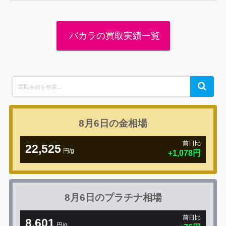
バカラの買取実績一覧
Search
Search
for:
8月6日の
金相場
前日比
22,525
円/g
+1,078円
8月6日の
プラチナ相場
前日比
8,601
円/g