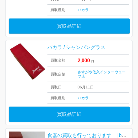
買取種別
バカラ
買取品詳細
バカラ / シャンパングラス
2,000
買取金額
円
さすがや佐久インターウェー
買取店舗
ブ店
買取日
06月11日
買取種別
バカラ
買取品詳細
食器の買取も行っております！| baccara バカラ グラス| 福生市東町