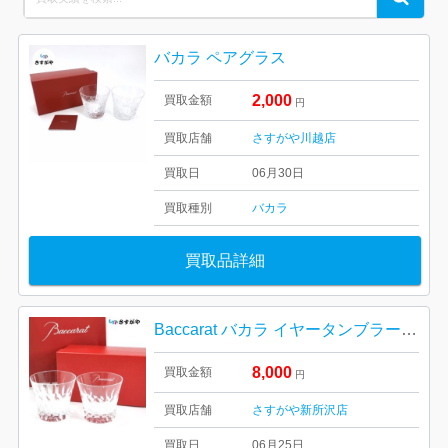
for:
バカラ ペアグラス
2,000
買取金額
円
買取店舗
さすがや川越店
買取日
06月30日
買取種別
バカラ
買取品詳細
Baccarat バカラ イヤータンブラー ダリア グラス
8,000
買取金額
円
買取店舗
さすがや新所沢店
買取日
06月25日