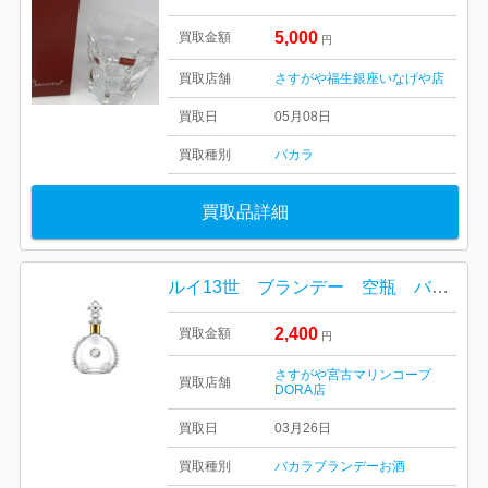
5,000
買取金額
円
買取店舗
さすがや福生銀座いなげや店
買取日
05月08日
買取種別
バカラ
買取品詳細
ルイ13世 ブランデー 空瓶 バカラボトル
2,400
買取金額
円
さすがや宮古マリンコープ
買取店舗
DORA店
買取日
03月26日
買取種別
バカラ
ブランデー
お酒