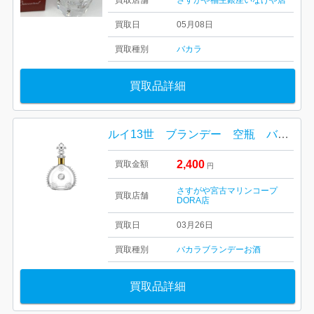
買取店舗
さすがや福生銀座いなげや店
買取日
05月08日
買取種別
バカラ
買取品詳細
ルイ13世 ブランデー 空瓶 バカラボトル
2,400
買取金額
円
さすがや宮古マリンコープ
買取店舗
DORA店
買取日
03月26日
買取種別
バカラ
ブランデー
お酒
買取品詳細