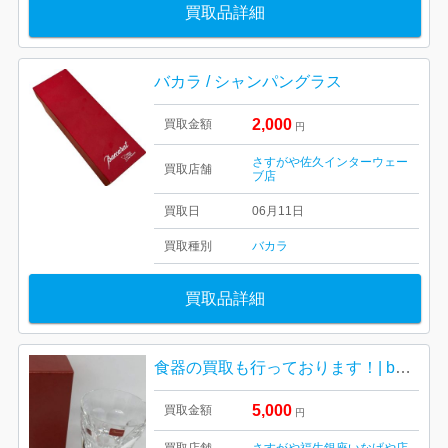
買取品詳細
バカラ / シャンパングラス
2,000
買取金額
円
さすがや佐久インターウェー
買取店舗
ブ店
買取日
06月11日
買取種別
バカラ
買取品詳細
食器の買取も行っております！| baccara バカラ グラス| 福生市東町
5,000
買取金額
円