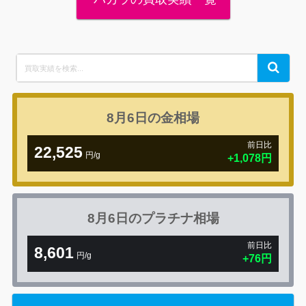
Search
Search
for:
8月6日の
金相場
前日比
22,525
円/g
+1,078円
8月6日の
プラチナ相場
前日比
8,601
円/g
+76円