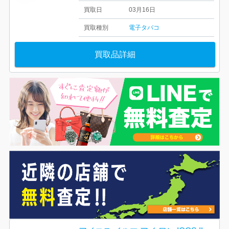
買取日
03月16日
買取種別
電子タバコ
買取品詳細