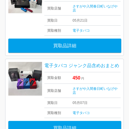
さすがや入間春日町いなげや
買取店舗
店
買取日
05月21日
買取種別
電子タバコ
買取品詳細
電子タバコ ジャンク品含めおまとめ
450
買取金額
円
さすがや入間春日町いなげや
買取店舗
店
買取日
05月07日
買取種別
電子タバコ
買取品詳細