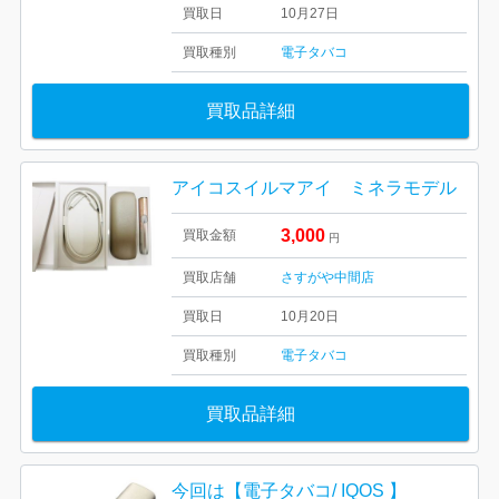
買取日
10月27日
買取種別
電子タバコ
買取品詳細
アイコスイルマアイ ミネラモデル
3,000
買取金額
円
買取店舗
さすがや中間店
買取日
10月20日
買取種別
電子タバコ
買取品詳細
今回は【電子タバコ/ IQOS 】