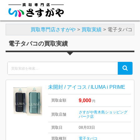
買取専門店さすがや
買取実績
電子タバコ
電子タバコの買取実績
Search
Search
for:
未開封 / アイコス / ILUMA i PRIME
9,000
買取金額
円
さすがや青木島ショッピング
買取店舗
パーク店
買取日
08月03日
買取種別
電子タバコ