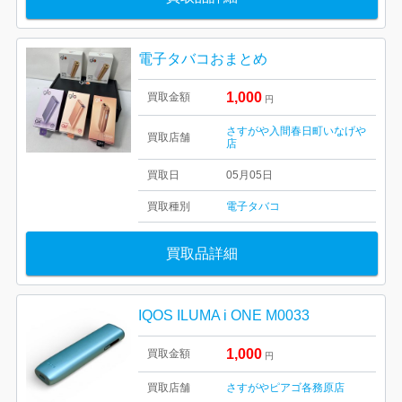
電子タバコおまとめ
1,000
買取金額
円
さすがや入間春日町いなげや
買取店舗
店
買取日
05月05日
買取種別
電子タバコ
買取品詳細
IQOS ILUMA i ONE M0033
1,000
買取金額
円
買取店舗
さすがやピアゴ各務原店