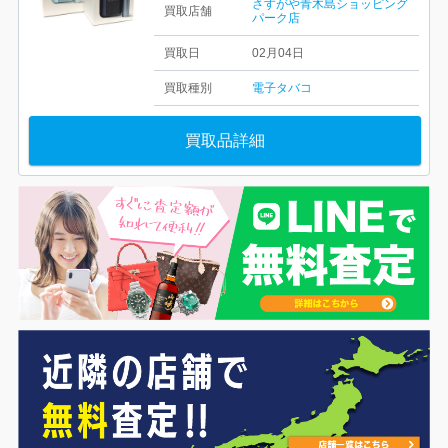
さすがや青木島ショッピング
買取店舗
パーク店
買取日
02月04日
買取種別
電子タバコ
買取品詳細