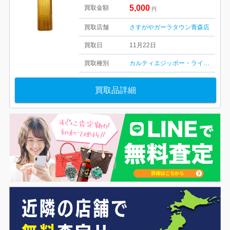
5,000
買取金額
円
買取店舗
さすがやガーラタウン青森店
買取日
11月22日
買取種別
カルティエ
ジッポー・ライター
電子
買取品詳細