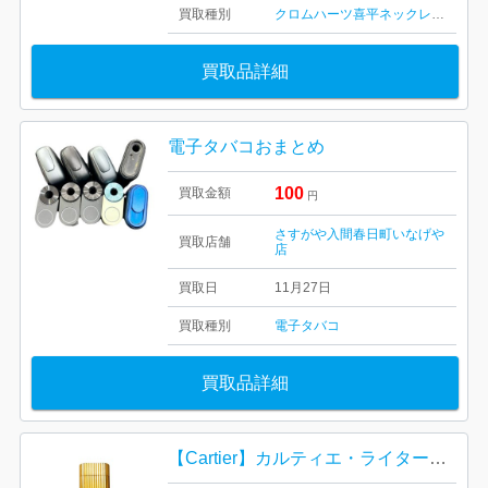
買取種別
クロムハーツ
喜平ネックレス・ブレスレット
買取品詳細
電子タバコおまとめ
100
買取金額
円
さすがや入間春日町いなげや
買取店舗
店
買取日
11月27日
買取種別
電子タバコ
買取品詳細
【Cartier】カルティエ・ライター・不動