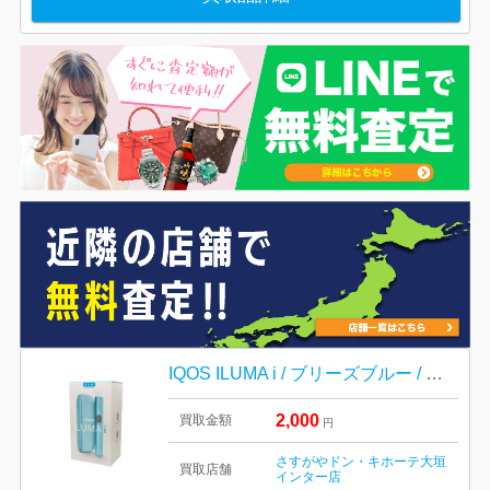
IQOS ILUMA i / ブリーズブルー / 電子タバコ / アイコス / イルマ アイ
2,000
買取金額
円
さすがやドン・キホーテ大垣
買取店舗
インター店