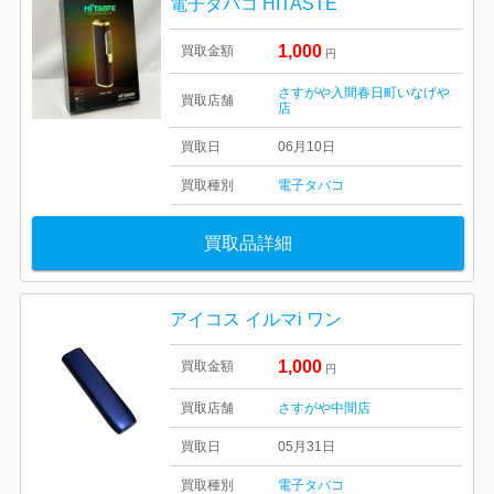
電子タバコ HITASTE
1,000
買取金額
円
さすがや入間春日町いなげや
買取店舗
店
買取日
06月10日
買取種別
電子タバコ
買取品詳細
アイコス イルマi ワン
1,000
買取金額
円
買取店舗
さすがや中間店
買取日
05月31日
買取種別
電子タバコ