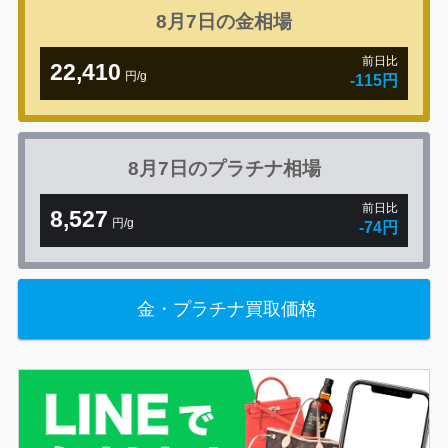
8月7日の
金相場
前日比
22,410
円/g
-115円
8月7日の
プラチナ相場
前日比
8,527
円/g
-74円
金・プラチナ買取価格