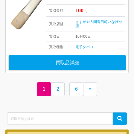
100
買取金額
円
さすがや入間春日町いなげや
買取店舗
店
買取日
10月06日
買取種別
電子タバコ
買取品詳細
1
2
6
»
…
Search
Search
for: