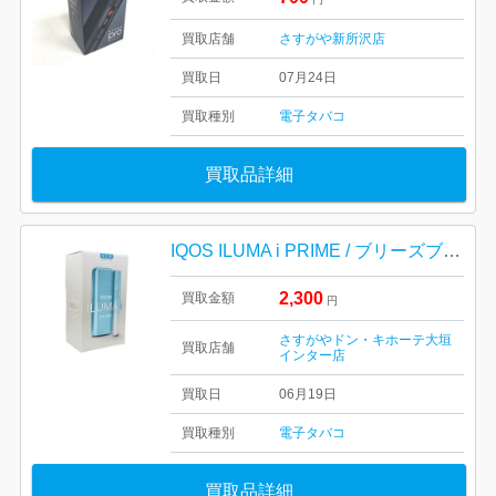
買取店舗
さすがや新所沢店
買取日
07月24日
買取種別
電子タバコ
買取品詳細
IQOS ILUMA i PRIME / ブリーズブルー / 電子タバコ / アイコス / イルマ アイ / プライム
2,300
買取金額
円
さすがやドン・キホーテ大垣
買取店舗
インター店
買取日
06月19日
買取種別
電子タバコ
買取品詳細