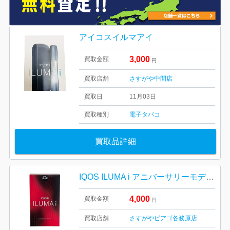
アイコスイルマアイ
3,000
買取金額
円
買取店舗
さすがや中間店
買取日
11月03日
買取種別
電子タバコ
買取品詳細
IQOS ILUMA i アニバーサリーモデル10周年
4,000
買取金額
円
買取店舗
さすがやピアゴ各務原店