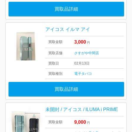
買取品詳細
アイコス イルマ アイ
3,000
買取金額
円
買取店舗
さすがや中間店
買取日
02月13日
買取種別
電子タバコ
買取品詳細
未開封 / アイコス / ILUMA i PRIME
9,000
買取金額
円