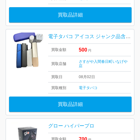
買取品詳細
電子タバコ アイコス ジャンク品含め おまとめ
500
買取金額
円
さすがや入間春日町いなげや
買取店舗
店
買取日
08月02日
買取種別
電子タバコ
買取品詳細
グロー ハイパープロ
700
買取金額
円