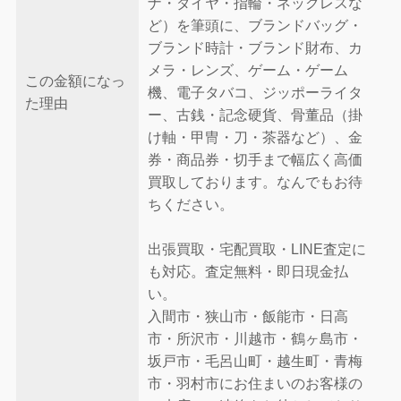
ナ・ダイヤ・指輪・ネックレスな
ど）を筆頭に、ブランドバッグ・
ブランド時計・ブランド財布、カ
メラ・レンズ、ゲーム・ゲーム
この金額になっ
機、電子タバコ、ジッポーライタ
た理由
ー、古銭・記念硬貨、骨董品（掛
け軸・甲冑・刀・茶器など）、金
券・商品券・切手まで幅広く高価
買取しております。なんでもお待
ちください。
出張買取・宅配買取・LINE査定に
も対応。査定無料・即日現金払
い。
入間市・狭山市・飯能市・日高
市・所沢市・川越市・鶴ヶ島市・
坂戸市・毛呂山町・越生町・青梅
市・羽村市にお住まいのお客様の