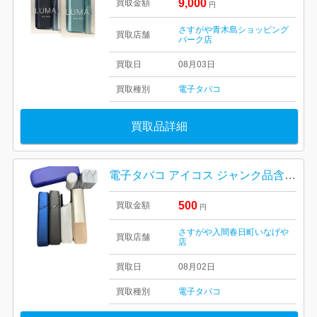
9,000
買取金額
円
さすがや青木島ショッピング
買取店舗
パーク店
買取日
08月03日
買取種別
電子タバコ
買取品詳細
電子タバコ アイコス ジャンク品含め おまとめ
500
買取金額
円
さすがや入間春日町いなげや
買取店舗
店
買取日
08月02日
買取種別
電子タバコ