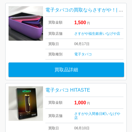
電子タバコの買取ならさすがや！| 福生市北田園| IQOS イルマ 限定色
1,500
買取金額
円
買取店舗
さすがや福生銀座いなげや店
買取日
06月17日
買取種別
電子タバコ
買取品詳細
電子タバコ HITASTE
1,000
買取金額
円
さすがや入間春日町いなげや
買取店舗
店
買取日
06月10日