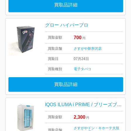
買取品詳細
グロー ハイパープロ
700
買取金額
円
買取店舗
さすがや新所沢店
買取日
07月24日
買取種別
電子タバコ
買取品詳細
IQOS ILUMA i PRIME / ブリーズブルー / 電子タバコ / アイコス / イルマ アイ / プライム
2,300
買取金額
円
さすがやドン・キホーテ大垣
買取店舗