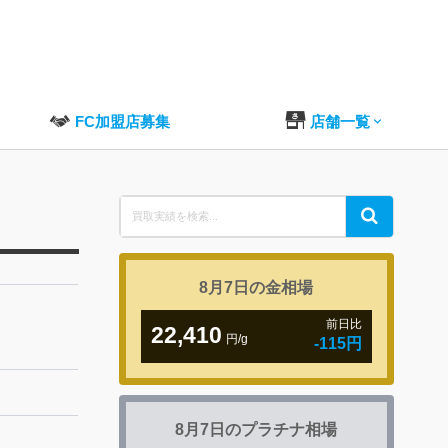
FC加盟店募集
店舗一覧
Search
Search
for:
8月7日の
金相場
前日比
22,410
円/g
-115円
8月7日の
プラチナ相場