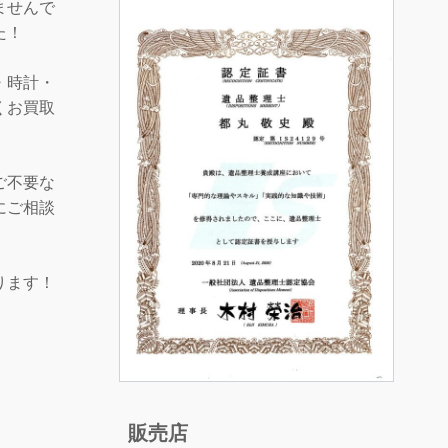
ませんで
た！
・時計・
くお買取
ご不要な
にご相談
ります！
販売店