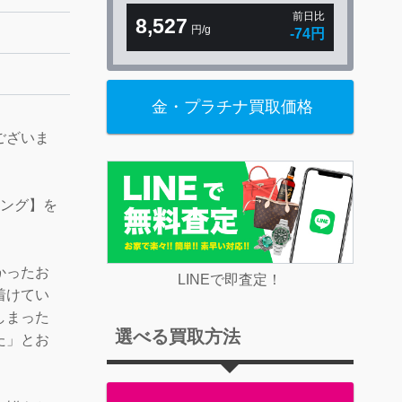
前日比
8,527
円/g
-74円
金・プラチナ買取価格
ございま
リング】を
かったお
LINEで即査定！
着けてい
しまった
選べる買取方法
た」とお