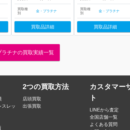
買取種
買取種
金・プラチナ
金・プラチナ
別
別
買取品詳細
買取品詳細
プラチナの買取実績一覧
2つの買取方法
カスタマー
ト
績
店頭買取
レスレッ
出張買取
LINEから査定
全国店舗一覧
よくある質問
績