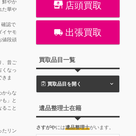
、鮮やか
店頭買取
れた華や
！
り確認で
出張買取
ダイヤモ
お値段頑
買取品目一覧
り、昔ご
古くなっ
できま
買取品目を開く
わからな
かも」と
遺品整理士在籍
なること
さすがや
には
遺品整理士
がいます。
ったリン