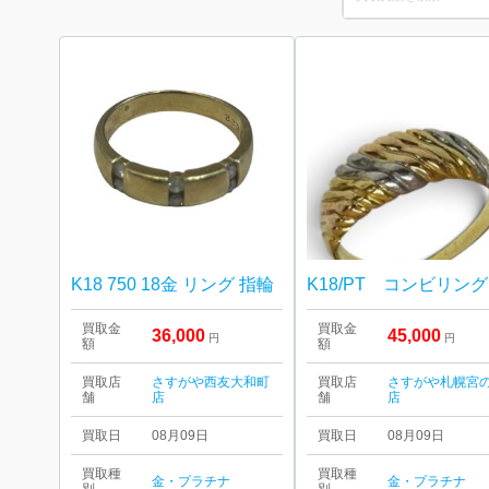
for:
K18 750 18金 リング 指輪
K18/PT コンビリング
買取金
買取金
36,000
45,000
円
円
額
額
買取店
さすがや西友大和町
買取店
さすがや札幌宮
舗
店
舗
店
買取日
08月09日
買取日
08月09日
買取種
買取種
金・プラチナ
金・プラチナ