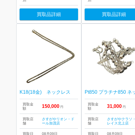
別
別
買取品詳細
買取品詳細
K18(18金) ネックレス
買取金
買取金
150,000
31,000
円
円
額
額
買取店
さすがやリオン・ド
買取店
さすがやクラソ
舗
ール加茂店
舗
レイス北上店
買取日
08月09日
買取日
08月09日