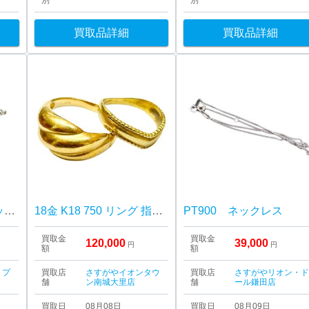
別
別
買取品詳細
買取品詳細
Pt850 プラチナ850 ネックレス アクセサリー
18金 K18 750 リング 指輪 アクセサリー
PT900 ネックレス
買取金
買取金
120,000
39,000
円
円
額
額
・プ
買取店
さすがやイオンタウ
買取店
さすがやリオン・
舗
ン南城大里店
舗
ール鎌田店
買取日
08月08日
買取日
08月09日