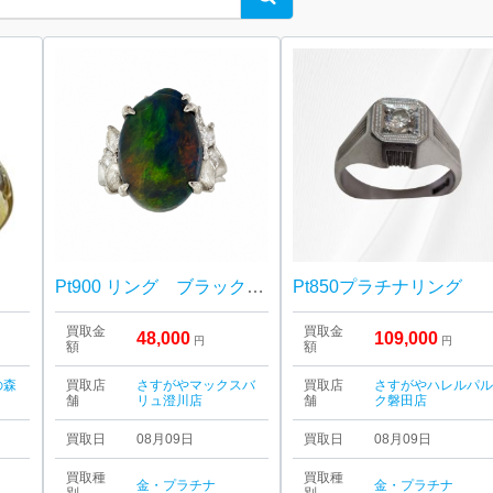
Pt900 リング ブラックオパール
Pt850プラチナリング
買取金
買取金
48,000
109,000
円
円
額
額
の森
買取店
さすがやマックスバ
買取店
さすがやハレルパ
舗
リュ澄川店
舗
ク磐田店
買取日
08月09日
買取日
08月09日
買取種
買取種
金・プラチナ
金・プラチナ