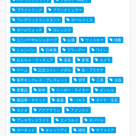
パテックフィリップ
ブルガリ（時計）
ブライトリング
フランクミュラー
フレデリックコンスタント
ポールスミス
ボールウォッチ
ロレックス
ユニバーサルジュネーブ
お酒
ウィスキー
焼酎
シャンパン
日本酒
ブランデー
ワイン
おもちゃ・フィギュア
楽器
家電
カメラ
ゲーム
記念コイン・メダル
金・プラチナ
喜平ネックレス・ブレスレット
切手
工具
古銭
骨董品
財布
ジッポー・ライター
ダンヒル
商品券・チケット
食器
バカラ
ダイヤ・宝石
カメオ
アクアマリン
アメジスト
アレキサンドライト
エメラルド
オパール
ガーネット
キャッツアイ
琥珀
サファイア