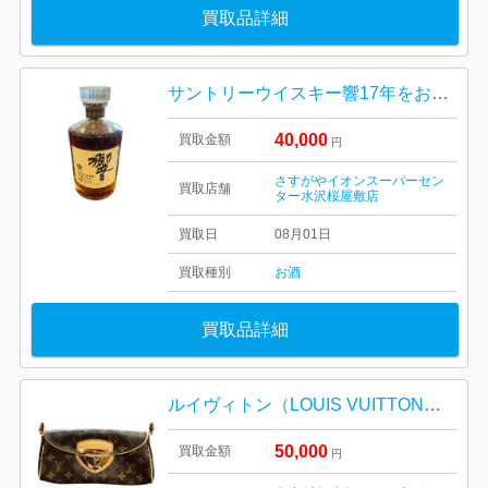
買取品詳細
サントリーウイスキー響17年をお買取いたしました。
40,000
買取金額
円
さすがやイオンスーパーセン
買取店舗
ター水沢桜屋敷店
買取日
08月01日
買取種別
お酒
買取品詳細
ルイヴィトン（LOUIS VUITTON）モノグラム ポシェット・ビバリー（型番：M40122）
50,000
買取金額
円