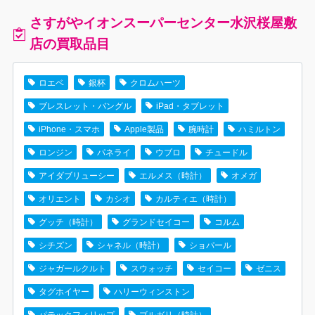
さすがやイオンスーパーセンター水沢桜屋敷
店の買取品目
ロエベ
銀杯
クロムハーツ
ブレスレット・バングル
iPad・タブレット
iPhone・スマホ
Apple製品
腕時計
ハミルトン
ロンジン
パネライ
ウブロ
チュードル
アイダブリューシー
エルメス（時計）
オメガ
オリエント
カシオ
カルティエ（時計）
グッチ（時計）
グランドセイコー
コルム
シチズン
シャネル（時計）
ショパール
ジャガールクルト
スウォッチ
セイコー
ゼニス
タグホイヤー
ハリーウィンストン