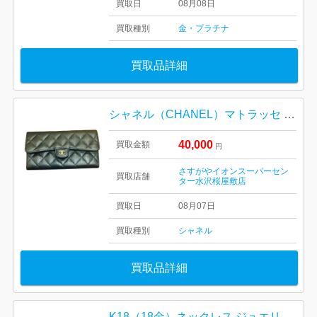
買取日
08月08日
買取種別
金・プラチナ
買取品詳細
シャネル（CHANEL）マトラッセ キャビアスキン フラップ長財布（長財布）
40,000
買取金額
円
さすがやイオンスーパーセン
買取店舗
ター水沢桜屋敷店
買取日
08月07日
買取種別
シャネル
買取品詳細
K18（18金）ネックレス ジュエリー アクセサリー