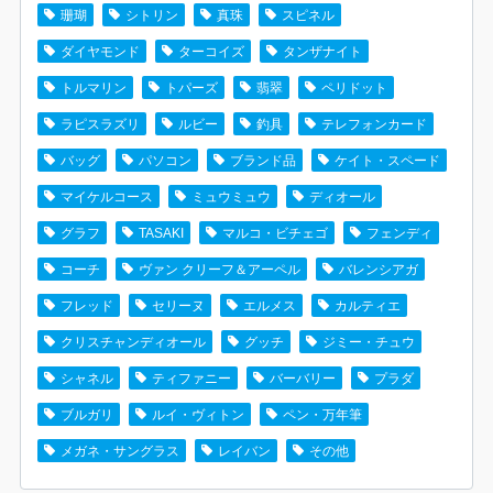
珊瑚
シトリン
真珠
スピネル
ダイヤモンド
ターコイズ
タンザナイト
トルマリン
トパーズ
翡翠
ペリドット
ラピスラズリ
ルビー
釣具
テレフォンカード
バッグ
パソコン
ブランド品
ケイト・スペード
マイケルコース
ミュウミュウ
ディオール
グラフ
TASAKI
マルコ・ビチェゴ
フェンディ
コーチ
ヴァン クリーフ＆アーペル
バレンシアガ
フレッド
セリーヌ
エルメス
カルティエ
クリスチャンディオール
グッチ
ジミー・チュウ
シャネル
ティファニー
バーバリー
プラダ
ブルガリ
ルイ・ヴィトン
ペン・万年筆
メガネ・サングラス
レイバン
その他