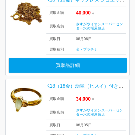
40,000
買取金額
円
さすがやイオンスーパーセン
買取店舗
ター水沢桜屋敷店
買取日
08月06日
買取種別
金・プラチナ
買取品詳細
K18（18金）翡翠（ヒスイ）付きリング ジュエリー アクセサリー
34,000
買取金額
円
さすがやイオンスーパーセン
買取店舗
ター水沢桜屋敷店
買取日
08月05日