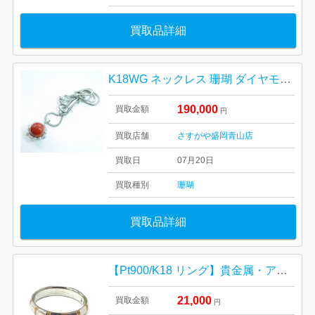
買取品詳細
K18WG ネックレス 珊瑚 ダイヤモンド ジュエリー アクセサリー
190,000
買取金額
円
買取店舗
さすがや盛岡青山店
買取日
07月20日
買取種別
珊瑚
買取品詳細
【Pt900/K18 リング】貴金属・アクセサリー・指輪
21,000
買取金額
円