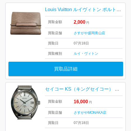
Louis Vuitton ルイヴィトン ポルトフォイユ・エラスティック
2,000
買取金額
円
買取店舗
さすがや盛岡青山店
買取日
07月18日
買取種別
ルイ・ヴィトン
買取品詳細
セイコー KS（キングセイコー） ハイビート 腕時計
16,000
買取金額
円
買取店舗
さすがやMONAKA店
買取日
07月18日