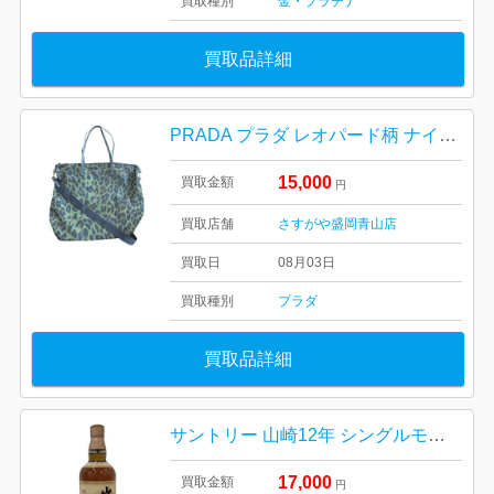
買取種別
金・プラチナ
買取品詳細
PRADA プラダ レオパード柄 ナイロンショルダーバッグ
15,000
買取金額
円
買取店舗
さすがや盛岡青山店
買取日
08月03日
買取種別
プラダ
買取品詳細
サントリー 山崎12年 シングルモルトウイスキー
17,000
買取金額
円