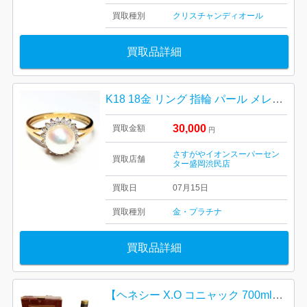
買取種別
クリスチャンディオール
買取品詳細
K18 18金 リング 指輪 パール メレダイヤ
30,000
買取金額
円
さすがやイオンスーパーセン
買取店舗
ター盛岡渋民店
買取日
07月15日
買取種別
金・プラチナ
買取品詳細
【ヘネシー X.O コニャック 700ml（箱付き）】