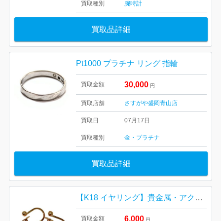
買取種別
腕時計
買取品詳細
Pt1000 プラチナ リング 指輪
30,000
買取金額
円
買取店舗
さすがや盛岡青山店
買取日
07月17日
買取種別
金・プラチナ
買取品詳細
【K18 イヤリング】貴金属・アクセサリー・ピアス
6,000
買取金額
円