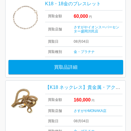
K18・18金のブレスレット
60,000
買取金額
円
さすがやイオンスーパーセン
買取店舗
ター盛岡渋民店
買取日
08月04日
買取種別
金・プラチナ
買取品詳細
【K18 ネックレス】貴金属・アクセサリー
160,000
買取金額
円
買取店舗
さすがやMONAKA店
買取日
08月04日