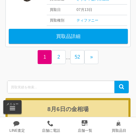
買取日
07月13日
買取種別
ティファニー
買取品詳細
1
2
52
»
…
Search
Search
for:
メニュー
8月6日の
金相場
前日比
22,525
円/g
+1,078円
LINE査定
店舗に電話
店舗一覧
買取品目