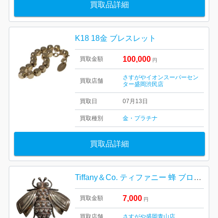
買取品詳細
K18 18金 ブレスレット
100,000
買取金額
円
さすがやイオンスーパーセン
買取店舗
ター盛岡渋民店
買取日
07月13日
買取種別
金・プラチナ
買取品詳細
Tiffany＆Co. ティファニー 蜂 ブローチ
7,000
買取金額
円
買取店舗
さすがや盛岡青山店