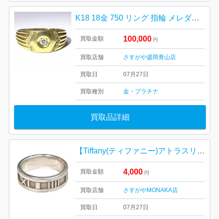
K18 18金 750 リング 指輪 メレダイヤ
100,000
買取金額
円
買取店舗
さすがや盛岡青山店
買取日
07月27日
買取種別
金・プラチナ
買取品詳細
【Tiffany(ティファニー)アトラスリング】
4,000
買取金額
円
買取店舗
さすがやMONAKA店
買取日
07月27日