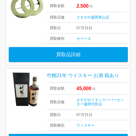
2,500
買取金額
円
買取店舗
さすがや盛岡青山店
買取日
07月31日
買取種別
セリーヌ
買取品詳細
竹鶴21年 ウイスキー お酒 箱あり
45,000
買取金額
円
さすがやイオンスーパーセン
買取店舗
ター盛岡渋民店
買取日
07月31日
買取種別
ウィスキー