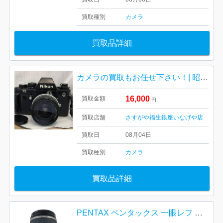
買取種別
カメラ
買取品詳細
カメラの買取もお任せ下さい！| 昭島市中神町| Nicon F3 ニコン一眼レフカメラ
16,000
買取金額
円
買取店舗
さすがや福生銀座いなげや店
買取日
08月04日
買取種別
カメラ
買取品詳細
PENTAX ペンタックス 一眼レフ 単焦点レンズ