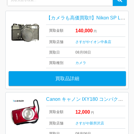
for:
【カメラも高価買取!!】Nikon SP LIMETED EDITION 復刻モデル
140,000
買取金額
円
買取店舗
さすがやイオン中条店
買取日
08月08日
買取種別
カメラ
買取品詳細
Canon キャノン IXY180 コンパクト デジタルカメラ
12,000
買取金額
円
買取店舗
さすがや新所沢店
買取日
08月06日