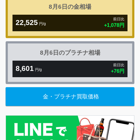
8月6日の
金相場
前日比
22,525
円/g
+1,078円
8月6日の
プラチナ相場
前日比
8,601
円/g
+76円
金・プラチナ買取価格