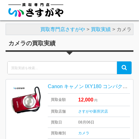
買取専門店さすがや
買取実績
カメラ
カメラの買取実績
Search
Search
for:
Canon キャノン IXY180 コンパクト デジタルカメラ
12,000
買取金額
円
買取店舗
さすがや新所沢店
買取日
08月06日
買取種別
カメラ