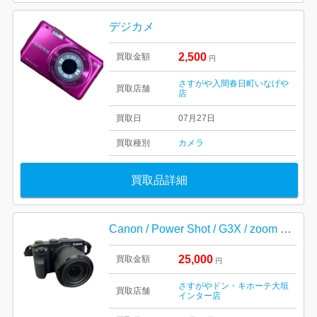
デジカメ
2,500
買取金額
円
さすがや入間春日町いなげや
買取店舗
店
買取日
07月27日
買取種別
カメラ
買取品詳細
Canon / Power Shot / G3X / zoom Lens 8.8-220.0mm / キャノン / パワーショット / 一眼レフカメラ
25,000
買取金額
円
さすがやドン・キホーテ大垣
買取店舗
インター店