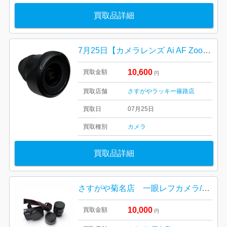
買取品詳細
7月25日【カメラレンズ Ai AF Zoom-Nikkor 18-35mm f/3.5-4.5D IF-ED】をお買取しました！
10,600
買取金額
円
買取店舗
さすがやラッキー篠路店
買取日
07月25日
買取種別
カメラ
買取品詳細
さすがや菊名店 一眼レフカメラ/CANNON 買取いたしました！
10,000
買取金額
円