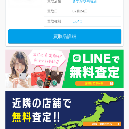
買取店舗
さすがや菊名店
買取日
07月24日
買取種別
カメラ
買取品詳細