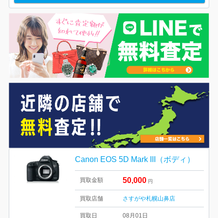
Canon EOS 5D Mark III（ボディ）
50,000
買取金額
円
買取店舗
さすがや札幌山鼻店
買取日
08月01日