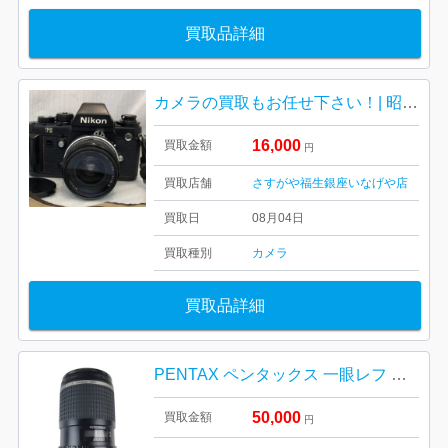
買取品詳細
カメラの買取もお任せ下さい！| 昭島市中神町| Nicon F3 ニコン一眼レフカメラ
16,000
買取金額
円
買取店舗
さすがや福生銀座いなげや店
買取日
08月04日
買取種別
カメラ
買取品詳細
PENTAX ペンタックス 一眼レフ 単焦点レンズ
50,000
買取金額
円