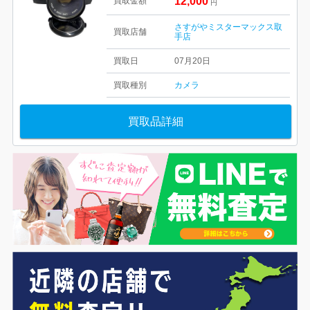
12,000
買取金額
円
さすがやミスターマックス取
買取店舗
手店
買取日
07月20日
買取種別
カメラ
買取品詳細