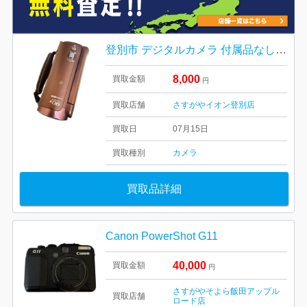
登別市 デジタルカメラ 付属品なしでも高価買取いたします
8,000
買取金額
円
買取店舗
さすがやイオン登別店
買取日
07月15日
買取種別
カメラ
買取品詳細
Canon PowerShot G11
40,000
買取金額
円
さすがやそよら飯田アップル
買取店舗
ロード店