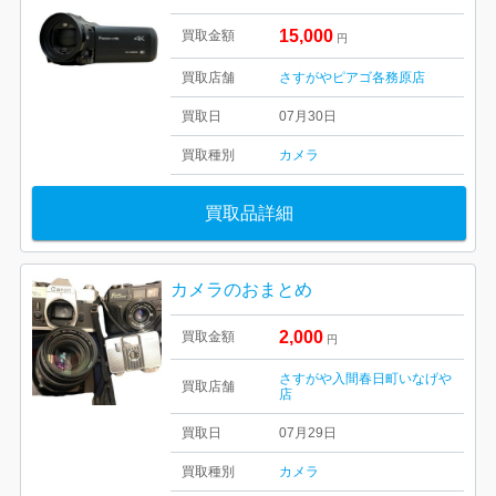
15,000
買取金額
円
買取店舗
さすがやピアゴ各務原店
買取日
07月30日
買取種別
カメラ
買取品詳細
カメラのおまとめ
2,000
買取金額
円
さすがや入間春日町いなげや
買取店舗
店
買取日
07月29日
買取種別
カメラ