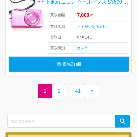
Nikon ニコン クールピクス S3600 デジタルカメラ
7,000
買取金額
円
買取店舗
さすがや新所沢店
買取日
07月14日
買取種別
カメラ
買取品詳細
1
2
41
»
…
Search
Search
for: