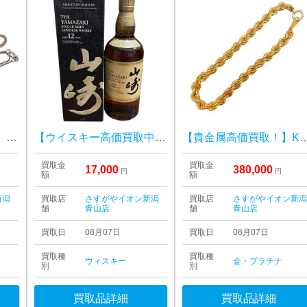
【シルバー高価買取！】SV925アクセサリーまとめ
【ウイスキー高価買取中！】サントリー 山崎12年 箱あり
【貴金属高価買取！】K18 18
買取金
買取金
17,000
380,000
円
円
額
額
新潟
買取店
さすがやイオン新潟
買取店
さすがやイオン新
舗
青山店
舗
青山店
買取日
08月07日
買取日
08月07日
買取種
買取種
ウィスキー
金・プラチナ
別
別
買取品詳細
買取品詳細