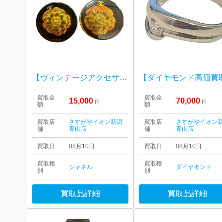
【ヴィンテージアクセサリー強化買取中】CHANEL シャネル ピアス
買取金
買取金
15,000
70,000
円
円
額
額
買取店
さすがやイオン新潟
買取店
さすがやイオン
舗
青山店
舗
青山店
買取日
08月10日
買取日
08月10日
買取種
買取種
シャネル
ダイヤモンド
別
別
買取品詳細
買取品詳細