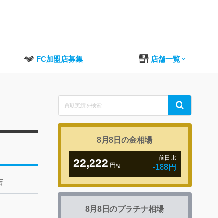
FC加盟店募集
店舗一覧
Search
Search
for:
8月8日の
金相場
前日比
22,222
円/g
-188円
店
8月8日の
プラチナ相場