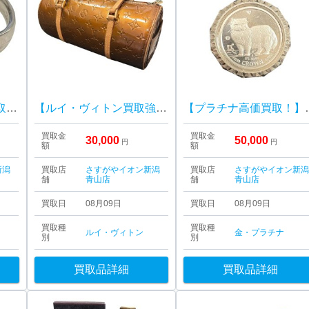
【ダイヤモンド高価買取！】Pt900 ダイヤリング
【ルイ・ヴィトン買取強化中】Louis Vuitton ルイ・ヴィトン ヴェルニ サットン
【プラチナ高価買取！】P
買取金
買取金
30,000
50,000
円
円
額
額
新潟
買取店
さすがやイオン新潟
買取店
さすがやイオン新
舗
青山店
舗
青山店
買取日
08月09日
買取日
08月09日
買取種
買取種
ルイ・ヴィトン
金・プラチナ
別
別
買取品詳細
買取品詳細