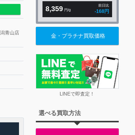
前日比
8,359
円/g
-168円
新潟青山店
金・プラチナ買取価格
LINEで即査定！
選べる買取方法