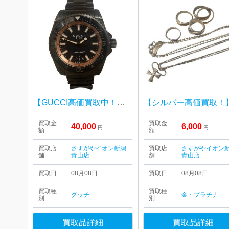
【GUCCI高価買取中！】GUCCI グッチ ダイヴ（DIVE)
買取金
買取金
40,000
6,000
円
円
額
額
買取店
さすがやイオン新潟
買取店
さすがやイオン
舗
青山店
舗
青山店
買取日
08月08日
買取日
08月08日
買取種
買取種
グッチ
金・プラチナ
別
別
買取品詳細
買取品詳細