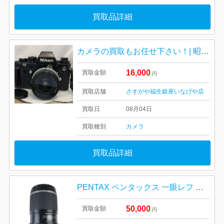
買取品詳細
カメラの買取もお任せ下さい！| 昭島市中神町| Nicon F3 ニコン一眼レフカメラ
16,000
買取金額
円
買取店舗
さすがや福生銀座いなげや店
買取日
08月04日
買取種別
カメラ
買取品詳細
PENTAX ペンタックス 一眼レフ 単焦点レンズ
50,000
買取金額
円