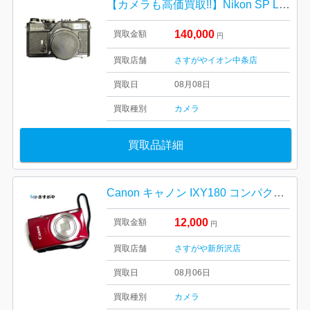
【カメラも高価買取!!】Nikon SP LIMETED EDITION 復刻モデル
140,000
買取金額
円
買取店舗
さすがやイオン中条店
買取日
08月08日
買取種別
カメラ
買取品詳細
Canon キャノン IXY180 コンパクト デジタルカメラ
12,000
買取金額
円
買取店舗
さすがや新所沢店
買取日
08月06日
買取種別
カメラ