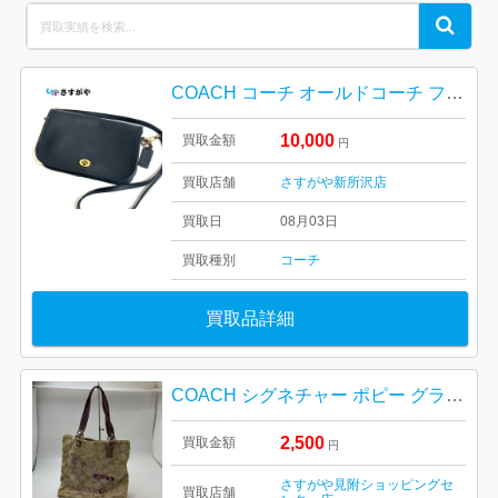
Search
Search
for:
COACH コーチ オールドコーチ フルレザー バッグ USA製 ヴィンテージ
10,000
買取金額
円
買取店舗
さすがや新所沢店
買取日
08月03日
買取種別
コーチ
買取品詳細
COACH シグネチャー ポピー グラフィティ トートバッグ
2,500
買取金額
円
さすがや見附ショッピングセ
買取店舗