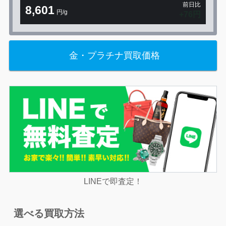
前日比
8,601
円/g
+76円
金・プラチナ買取価格
LINEで即査定！
選べる買取方法