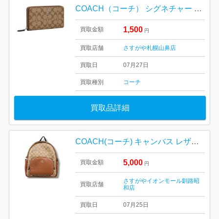
COACH（コーチ） シグネチャー ラウンドファスナー長財布
1,500
買取金額
円
買取店舗
さすがや札幌山鼻店
買取日
07月27日
買取種別
コーチ
買取品詳細
COACH(コーチ) キャンバス レザー シグネチャー リュック
5,000
買取金額
円
さすがやイオンモール釧路昭
買取店舗
和店
買取日
07月25日