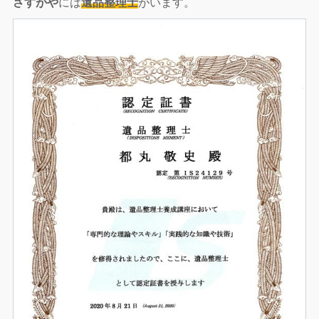
さすがや
には
遺品整理士
がいます。