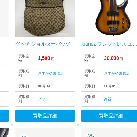
グッチ ショルダーバッグ
Ibanez フレットレス エレキ
買取金
買取金
1,500
30,000
円
円
額
額
買取店
買取店
さすがや川越店
さすがや川越店
舗
舗
買取日
08月04日
買取日
08月05日
買取種
買取種
グッチ
楽器
別
別
買取品詳細
買取品詳細