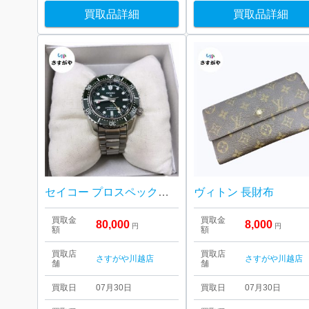
買取品詳細
買取品詳細
セイコー プロスペックス ダイバーズ
ヴィトン 長財布
買取金
買取金
80,000
8,000
円
円
額
額
買取店
買取店
さすがや川越店
さすがや川越店
舗
舗
買取日
07月30日
買取日
07月30日