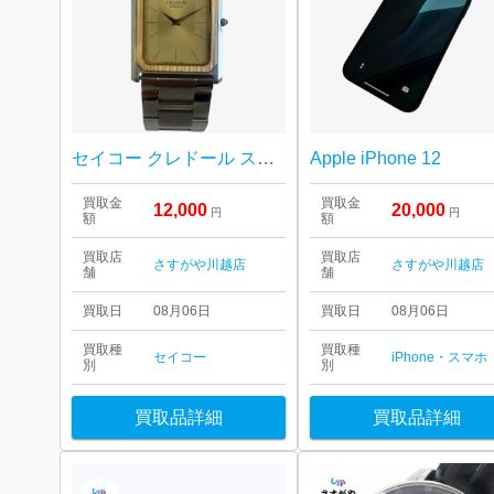
セイコー クレドール スクエア コンビ クォーツ
Apple iPhone 12
買取金
買取金
12,000
20,000
円
円
額
額
買取店
買取店
さすがや川越店
さすがや川越店
舗
舗
買取日
08月06日
買取日
08月06日
買取種
買取種
セイコー
iPhone・スマホ
別
別
買取品詳細
買取品詳細