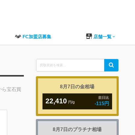
FC加盟店募集
店舗一覧
Search
Search
for:
8月7日の
金相場
から宝石買
前日比
22,410
円/g
-115円
8月7日の
プラチナ相場