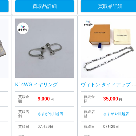
買取品詳細
買取品詳細
K14WG イヤリング
ヴィトン タイドアップ ネッ
買取金
買取金
9,000
35,000
円
円
額
額
買取店
買取店
さすがや川越店
さすがや川越店
舗
舗
買取日
07月29日
買取日
07月29日