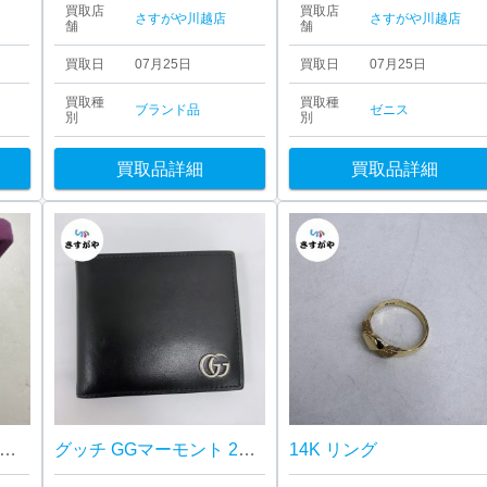
買取店
買取店
さすがや川越店
さすがや川越店
舗
舗
買取日
07月25日
買取日
07月25日
買取種
買取種
ブランド品
ゼニス
別
別
買取品詳細
買取品詳細
成21年 天皇陛下御在位20年記念 1万金貨 プルーフ貨幣
グッチ GGマーモント 2つ折り財布
14K リング