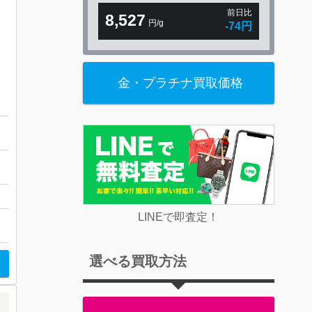
前日比
8,527
円/g
-74円
金・プラチナ買取価格
ベース
LINEで即査定！
選べる買取方法