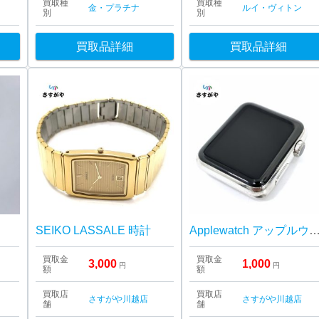
買取種
買取種
金・プラチナ
ルイ・ヴィトン
別
別
買取品詳細
買取品詳細
SEIKO LASSALE 時計
Applewatch アップルウ
買取金
買取金
3,000
1,000
円
円
額
額
買取店
買取店
さすがや川越店
さすがや川越店
舗
舗