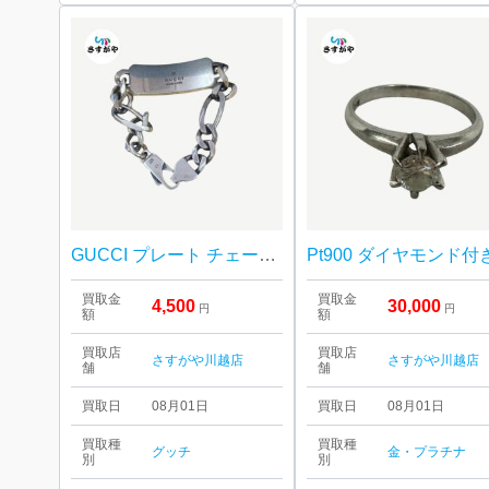
GUCCI プレート チェーン ブレスレット
買取金
買取金
4,500
30,000
円
円
額
額
買取店
買取店
さすがや川越店
さすがや川越店
舗
舗
買取日
08月01日
買取日
08月01日
買取種
買取種
グッチ
金・プラチナ
別
別