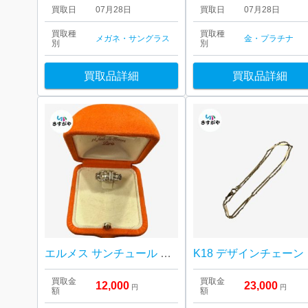
買取日
07月28日
買取日
07月28日
買取種
買取種
メガネ・サングラス
金・プラチナ
別
別
買取品詳細
買取品詳細
エルメス サンチュール ベルトモチーフ シルバーリング
K18 デザインチェーン
買取金
買取金
12,000
23,000
円
円
額
額