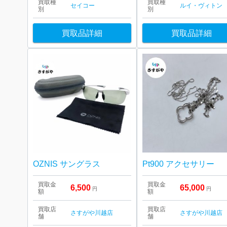
買取種
買取種
セイコー
ルイ・ヴィトン
別
別
買取品詳細
買取品詳細
OZNIS サングラス
Pt900 アクセサリー
買取金
買取金
6,500
65,000
円
円
額
額
買取店
買取店
さすがや川越店
さすがや川越店
舗
舗