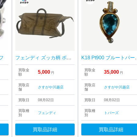
ラフ
フェンディ ズッカ柄 ボストンバッグ PVC×レザー
K18 Pt900 ブルート
買取金
買取金
5,000
35,000
円
円
額
額
買取店
買取店
さすがや川越店
さすがや川越店
舗
舗
買取日
08月02日
買取日
08月02日
買取種
買取種
フェンディ
トパーズ
別
別
買取品詳細
買取品詳細