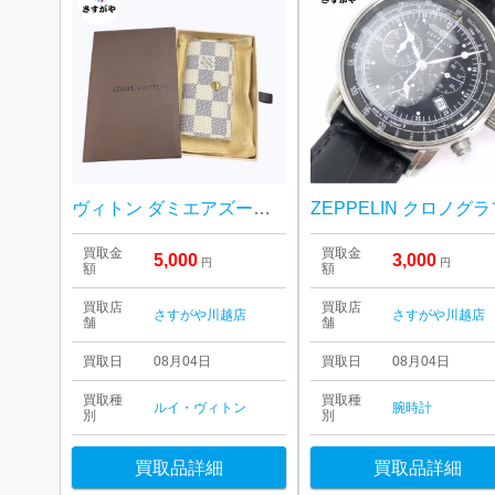
ヴィトン ダミエアズール キーケース
ZEPPELIN クロノグ
買取金
買取金
5,000
3,000
円
円
額
額
買取店
買取店
さすがや川越店
さすがや川越店
舗
舗
買取日
08月04日
買取日
08月04日
買取種
買取種
ルイ・ヴィトン
腕時計
別
別
買取品詳細
買取品詳細