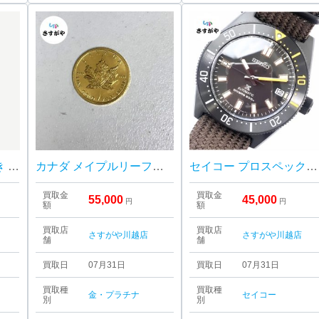
Pt900 ダイヤモンド付き リング
カナダ メイプルリーフ金貨 1/10oz
セイコー プロスペックス ダイバーズウォッチ
買取金
買取金
55,000
45,000
円
円
額
額
買取店
買取店
さすがや川越店
さすがや川越店
舗
舗
買取日
07月31日
買取日
07月31日
買取種
買取種
金・プラチナ
セイコー
別
別