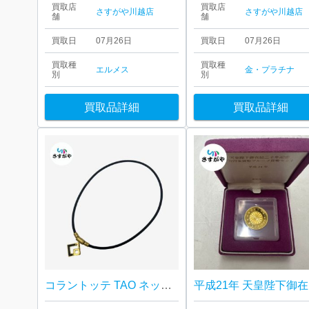
買取店
買取店
さすがや川越店
さすがや川越店
舗
舗
買取日
07月26日
買取日
07月26日
買取種
買取種
エルメス
金・プラチナ
別
別
買取品詳細
買取品詳細
コラントッテ TAO ネックレス AURA ゴールド×ブラック
平