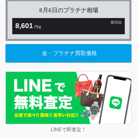
8月6日の
プラチナ相場
前日比
8,601
円/g
+76円
金・プラチナ買取価格
LINEで即査定！