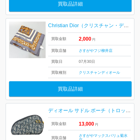
買取品詳細
Christian Dior（クリスチャン・ディオール）シルクスカーフ
2,000
買取金額
円
買取店舗
さすがやフジ柳井店
買取日
07月30日
買取種別
クリスチャンディオール
買取品詳細
ディオール サドル ポーチ（トロッター柄） 札幌市白石区菊水
13,000
買取金額
円
さすがやマックスバリュ菊水
買取店舗