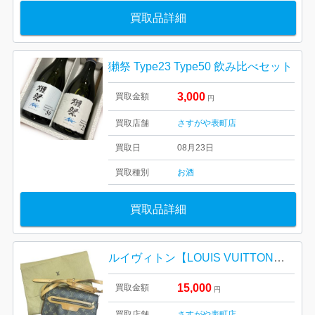
買取品詳細
獺祭 Type23 Type50 飲み比べセット
3,000
買取金額
円
買取店舗
さすがや表町店
買取日
08月23日
買取種別
お酒
買取品詳細
ルイヴィトン【LOUIS VUITTON】サンジェルマン
15,000
買取金額
円
買取店舗
さすがや表町店