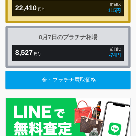
前日比
22,410
円/g
-115円
8月7日の
プラチナ相場
前日比
8,527
円/g
-74円
金・プラチナ買取価格