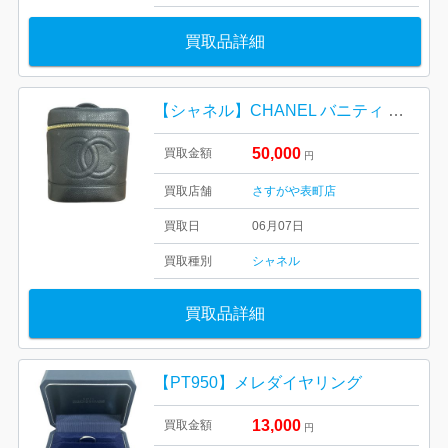
買取品詳細
【シャネル】CHANEL バニティ キャビア
50,000
買取金額
円
買取店舗
さすがや表町店
買取日
06月07日
買取種別
シャネル
買取品詳細
【PT950】メレダイヤリング
13,000
買取金額
円