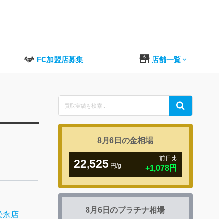
FC加盟店募集
店舗一覧
Search
Search
for:
8月6日の
金相場
前日比
22,525
円/g
8月6日の
プラチナ相場
松永店