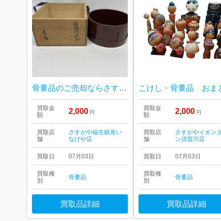
骨董品のご売却ならさすがや！| 福生市南田園| 茶道具 桶型建水
こけし・骨董品 おま
買取金
買取金
2,000
2,000
円
円
額
額
買取店
さすがや福生銀座い
買取店
さすがやイオン
舗
なげや店
舗
ン須賀川店
買取日
07月03日
買取日
07月03日
買取種
買取種
骨董品
骨董品
別
別
買取品詳細
買取品詳細