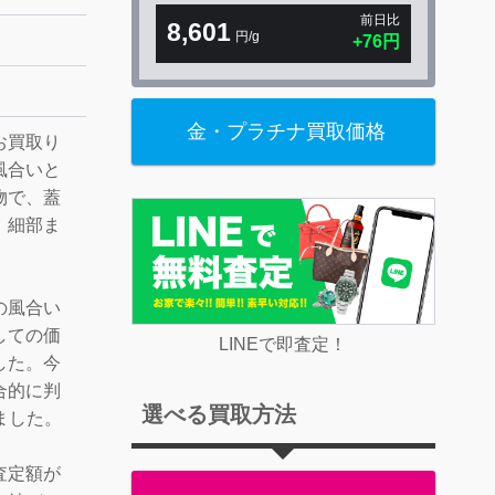
前日比
8,601
円/g
金・プラチナ買取価格
お買取り
風合いと
物で、蓋
、細部ま
の風合い
しての価
LINEで即査定！
した。今
合的に判
選べる買取方法
りました。
査定額が