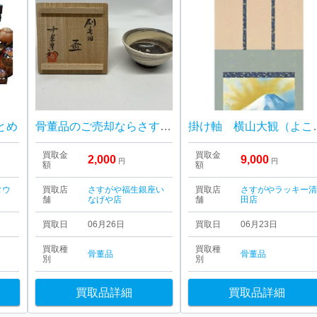
とめ
骨董品のご売却ならさすがや！| 青梅市千ヶ瀬町| 茶器 中里重利 茶道用茶碗
掛け軸 横山大観
買取金
買取金
2,000
9,000
円
円
額
額
タウ
買取店
さすがや福生銀座い
買取店
さすがやラッキー
舗
なげや店
舗
田店
買取日
06月26日
買取日
06月23日
買取種
買取種
骨董品
骨董品
別
別
買取品詳細
買取品詳細