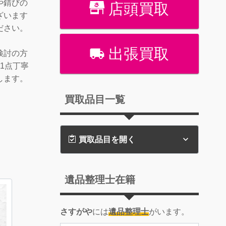
や錆びの
店頭買取
ざいます
ださい。
出張買取
検討の方
1点丁寧
します。
買取品目一覧
買取品目を開く
遺品整理士在籍
さすがや
には
遺品整理士
がいます。