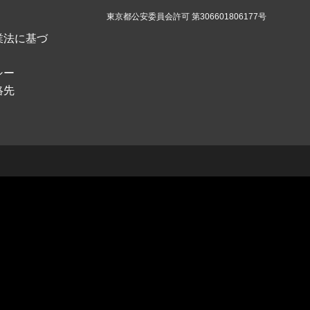
東京都公安委員会許可 第306601806177号
業法に基づ
シー
絡先