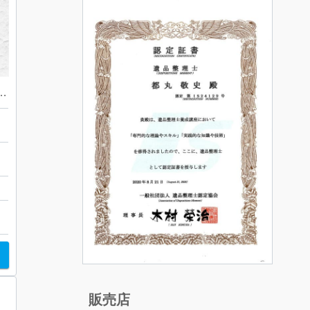
さすがやハレルパルク磐田店
ル
販売店