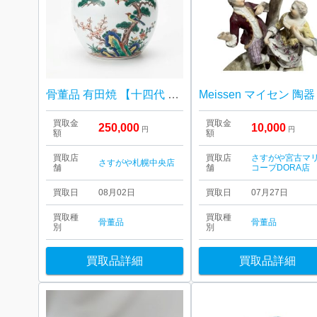
骨董品 有田焼 【十四代 酒井田柿右衛門 色絵 濁手 壺】
買取金
買取金
250,000
10,000
円
円
額
額
買取店
買取店
さすがや宮古マ
さすがや札幌中央店
舗
舗
コープDORA店
買取日
08月02日
買取日
07月27日
買取種
買取種
骨董品
骨董品
別
別
買取品詳細
買取品詳細