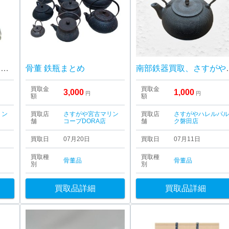
Meissen マイセン 陶器 置物
骨董 鉄瓶まとめ
南部鉄器買取、
買取金
買取金
3,000
1,000
円
円
額
額
リン
買取店
さすがや宮古マリン
買取店
さすがやハレルパ
舗
コープDORA店
舗
ク磐田店
買取日
07月20日
買取日
07月11日
買取種
買取種
骨董品
骨董品
別
別
買取品詳細
買取品詳細