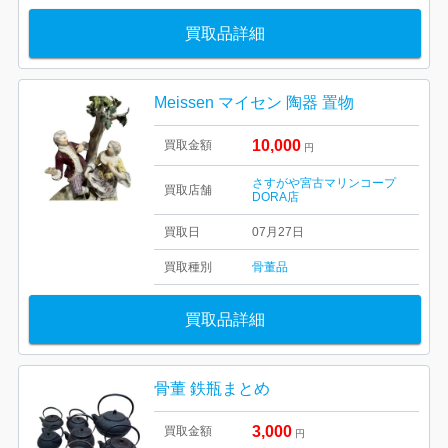
買取品詳細
Meissen マイセン 陶器 置物
10,000
買取金額
円
さすがや宮古マリンコープ
買取店舗
DORA店
買取日
07月27日
買取種別
骨董品
買取品詳細
骨董 鉄瓶まとめ
3,000
買取金額
円