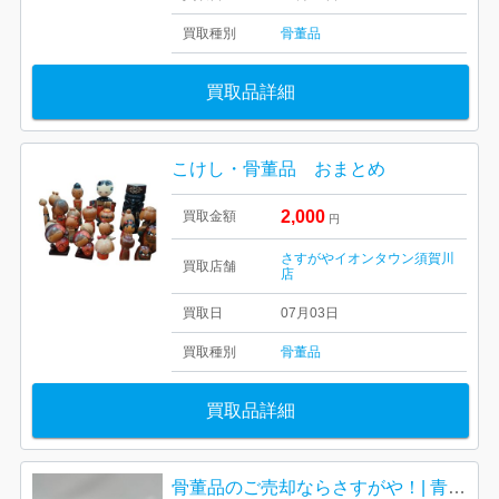
買取種別
骨董品
買取品詳細
こけし・骨董品 おまとめ
2,000
買取金額
円
さすがやイオンタウン須賀川
買取店舗
店
買取日
07月03日
買取種別
骨董品
買取品詳細
骨董品のご売却ならさすがや！| 青梅市千ヶ瀬町| 茶器 中里重利 茶道用茶碗