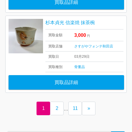
買取品詳細
杉本貞光 信楽焼 抹茶椀
3,000
買取金額
円
買取店舗
さすがやフォンテ秋田店
買取日
03月29日
買取種別
骨董品
買取品詳細
1
2
11
»
…