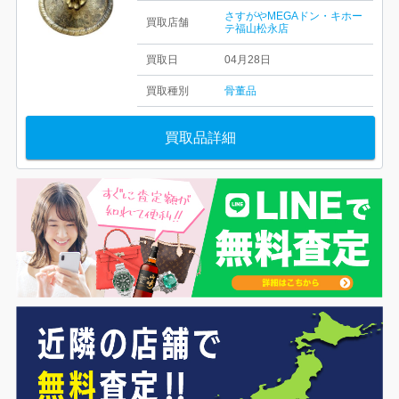
さすがやMEGAドン・キホー
買取店舗
テ福山松永店
買取日
04月28日
買取種別
骨董品
買取品詳細