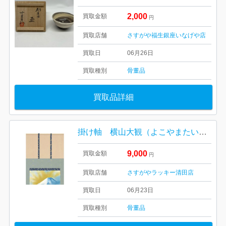
2,000
買取金額
円
買取店舗
さすがや福生銀座いなげや店
買取日
06月26日
買取種別
骨董品
買取品詳細
掛け軸 横山大観（よこやまたいかん）美術品 骨董
9,000
買取金額
円
買取店舗
さすがやラッキー清田店
買取日
06月23日
買取種別
骨董品