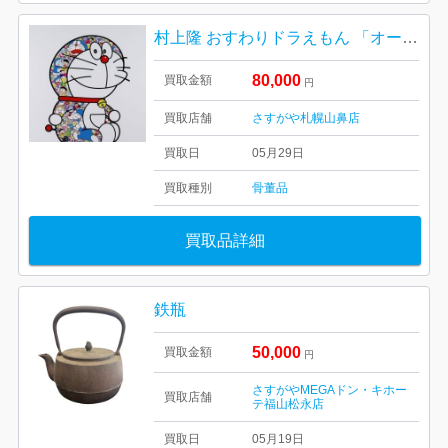
村上隆 おすわりドラえもん 「オーイのび太君！！」未開封品
80,000
買取金額
円
買取店舗
さすがや札幌山鼻店
買取日
05月29日
買取種別
骨董品
買取品詳細
鉄瓶
50,000
買取金額
円
さすがやMEGAドン・キホー
買取店舗
テ福山松永店
買取日
05月19日