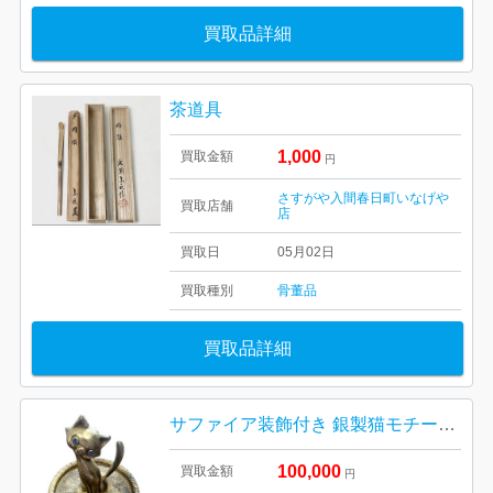
買取品詳細
茶道具
1,000
買取金額
円
さすがや入間春日町いなげや
買取店舗
店
買取日
05月02日
買取種別
骨董品
買取品詳細
サファイア装飾付き 銀製猫モチーフ置物（アンティーク）
100,000
買取金額
円