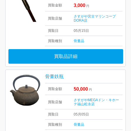
3,000
買取金額
円
さすがや宮古マリンコープ
買取店舗
DORA店
買取日
05月15日
買取種別
骨董品
買取品詳細
骨董鉄瓶
50,000
買取金額
円
さすがやMEGAドン・キホー
買取店舗
テ福山松永店
買取日
05月05日
買取種別
骨董品