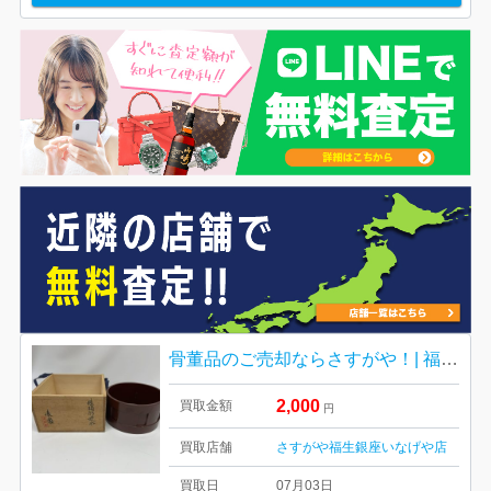
骨董品のご売却ならさすがや！| 福生市南田園| 茶道具 桶型建水
2,000
買取金額
円
買取店舗
さすがや福生銀座いなげや店
買取日
07月03日