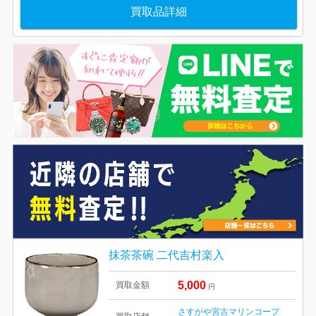
買取品詳細
抹茶茶碗 二代吉村楽入
5,000
買取金額
円
さすがや宮古マリンコープ