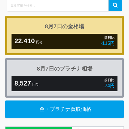
Search
Search
for:
8月7日の
金相場
前日比
22,410
円/g
-115円
8月7日の
プラチナ相場
前日比
8,527
円/g
-74円
金・プラチナ買取価格