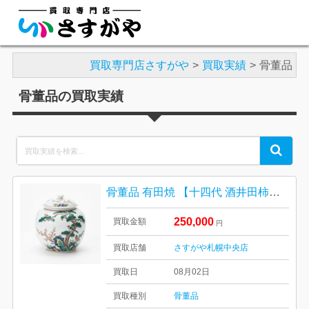
買取専門店さすがや
買取実績
骨董品
骨董品の買取実績
Search
Search
for:
骨董品 有田焼 【十四代 酒井田柿右衛門 色絵 濁手 壺】
250,000
買取金額
円
買取店舗
さすがや札幌中央店
買取日
08月02日
買取種別
骨董品