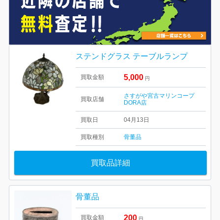
ステンドグラス テーブルランプ
5,000
買取金額
円
さすがや宮古マリンコープ
買取店舗
DORA店
買取日
04月13日
買取種別
骨董品
買取品詳細
骨董品
200
買取金額
円