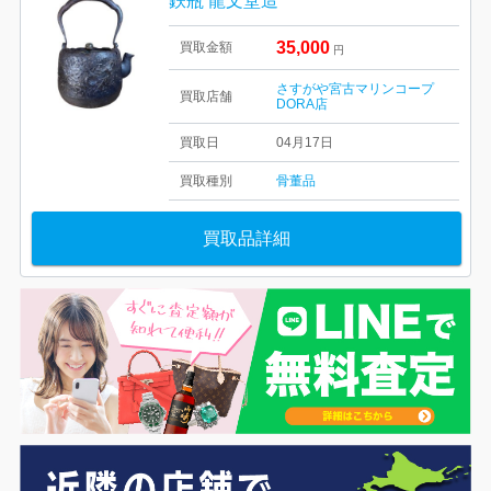
鉄瓶 龍文堂造
35,000
買取金額
円
さすがや宮古マリンコープ
買取店舗
DORA店
買取日
04月17日
買取種別
骨董品
買取品詳細