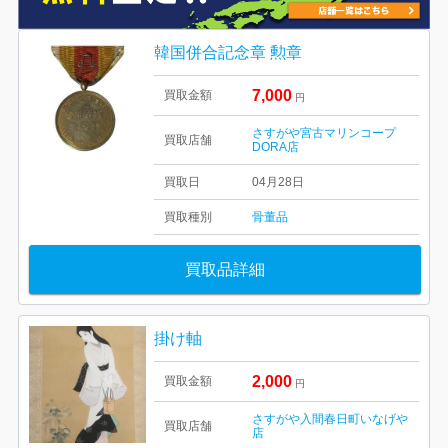
韓国併合記念章 勲章
7,000
買取金額
円
さすがや宮古マリンコープ
買取店舗
DORA店
買取日
04月28日
買取種別
骨董品
買取品詳細
掛け軸
2,000
買取金額
円
さすがや入間春日町いなげや
買取店舗
店