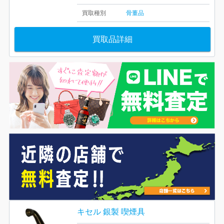
買取種別
骨董品
買取品詳細
キセル 銀製 喫煙具