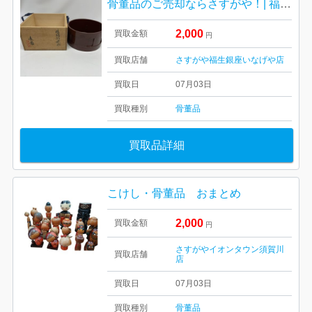
骨董品のご売却ならさすがや！| 福生市南田園| 茶道具 桶型建水
2,000
買取金額
円
買取店舗
さすがや福生銀座いなげや店
買取日
07月03日
買取種別
骨董品
買取品詳細
こけし・骨董品 おまとめ
2,000
買取金額
円
さすがやイオンタウン須賀川
買取店舗
店
買取日
07月03日
買取種別
骨董品