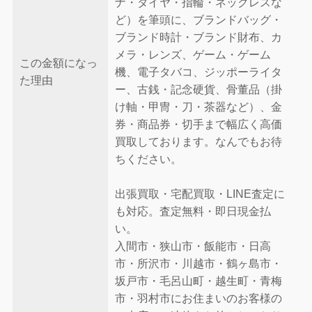
ナ・ダイヤ・指輪・ネックレスな
ど）を筆頭に、ブランドバッグ・
ブランド時計・ブランド財布、カ
メラ・レンズ、ゲーム・ゲーム
この金額になっ
機、電子タバコ、ジッポーライタ
た理由
ー、古銭・記念硬貨、骨董品（掛
け軸・甲冑・刀・茶器など）、金
券・商品券・切手まで幅広く高価
買取しております。なんでもお待
ちください。
出張買取・宅配買取・LINE査定に
も対応。査定無料・即日現金払
い。
入間市・狭山市・飯能市・日高
市・所沢市・川越市・鶴ヶ島市・
坂戸市・毛呂山町・越生町・青梅
市・羽村市にお住まいのお客様の