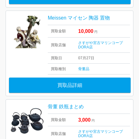
Meissen マイセン 陶器 置物
10,000
買取金額
円
さすがや宮古マリンコープ
買取店舗
DORA店
買取日
07月27日
買取種別
骨董品
買取品詳細
骨董 鉄瓶まとめ
3,000
買取金額
円
さすがや宮古マリンコープ
買取店舗
DORA店