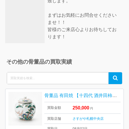
致します。
まずはお気軽にお問合せください
ませ！！
皆様のご来店心よりお待ちしてお
ります！
その他の骨董品の買取実績
Search
Search
for:
骨董品 有田焼 【十四代 酒井田柿右衛門 色絵 濁手 壺】
250,000
買取金額
円
買取店舗
さすがや札幌中央店
買取日
08月02日