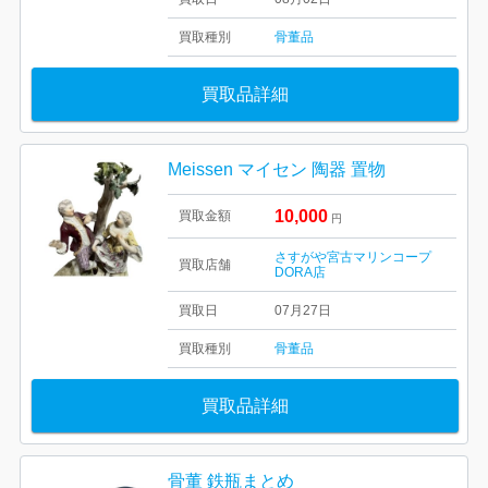
買取種別
骨董品
買取品詳細
Meissen マイセン 陶器 置物
10,000
買取金額
円
さすがや宮古マリンコープ
買取店舗
DORA店
買取日
07月27日
買取種別
骨董品
買取品詳細
骨董 鉄瓶まとめ