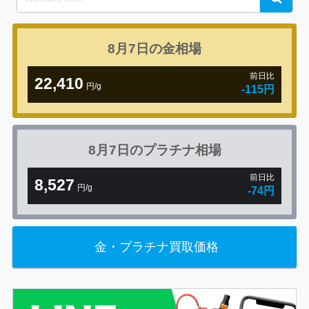
for:
8月7日の
金相場
前日比
22,410
円/g
-115円
8月7日の
プラチナ相場
前日比
8,527
円/g
-74円
金・プラチナ買取価格