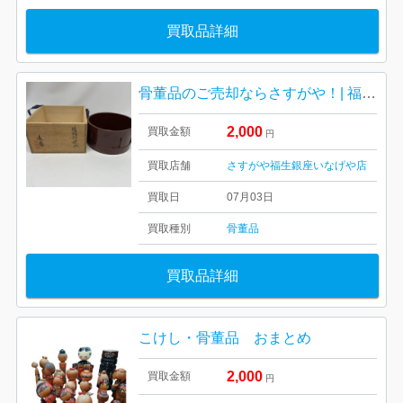
買取品詳細
骨董品のご売却ならさすがや！| 福生市南田園| 茶道具 桶型建水
2,000
買取金額
円
買取店舗
さすがや福生銀座いなげや店
買取日
07月03日
買取種別
骨董品
買取品詳細
こけし・骨董品 おまとめ
2,000
買取金額
円