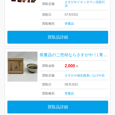
さすがやイオンタウン須賀川
買取店舗
店
買取日
07月03日
買取種別
骨董品
買取品詳細
骨董品のご売却ならさすがや！| 青梅市千ヶ瀬町| 茶器 中里重利 茶道用茶碗
2,000
買取金額
円
買取店舗
さすがや福生銀座いなげや店
買取日
06月26日
買取種別
骨董品
買取品詳細