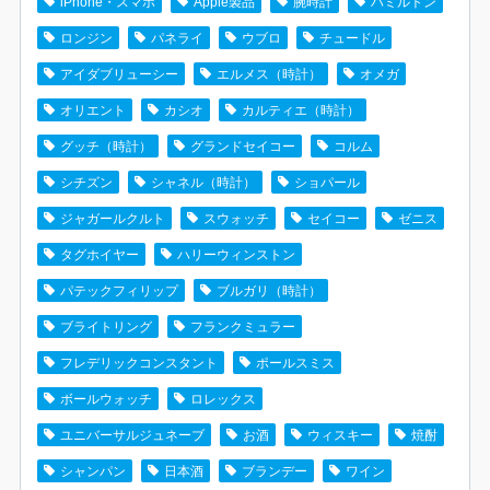
iPhone・スマホ
Apple製品
腕時計
ハミルトン
ロンジン
パネライ
ウブロ
チュードル
アイダブリューシー
エルメス（時計）
オメガ
オリエント
カシオ
カルティエ（時計）
グッチ（時計）
グランドセイコー
コルム
シチズン
シャネル（時計）
ショパール
ジャガールクルト
スウォッチ
セイコー
ゼニス
タグホイヤー
ハリーウィンストン
パテックフィリップ
ブルガリ（時計）
ブライトリング
フランクミュラー
フレデリックコンスタント
ポールスミス
ボールウォッチ
ロレックス
ユニバーサルジュネーブ
お酒
ウィスキー
焼酎
シャンパン
日本酒
ブランデー
ワイン