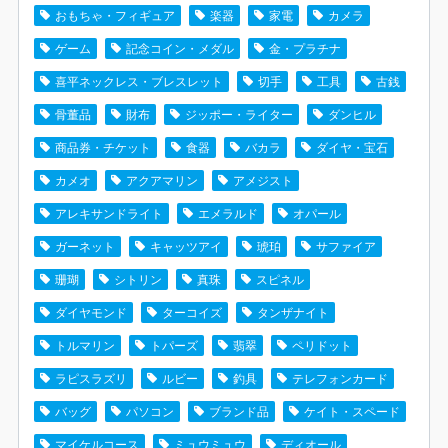
おもちゃ・フィギュア
楽器
家電
カメラ
ゲーム
記念コイン・メダル
金・プラチナ
喜平ネックレス・ブレスレット
切手
工具
古銭
骨董品
財布
ジッポー・ライター
ダンヒル
商品券・チケット
食器
バカラ
ダイヤ・宝石
カメオ
アクアマリン
アメジスト
アレキサンドライト
エメラルド
オパール
ガーネット
キャッツアイ
琥珀
サファイア
珊瑚
シトリン
真珠
スピネル
ダイヤモンド
ターコイズ
タンザナイト
トルマリン
トパーズ
翡翠
ペリドット
ラピスラズリ
ルビー
釣具
テレフォンカード
バッグ
パソコン
ブランド品
ケイト・スペード
マイケルコース
ミュウミュウ
ディオール