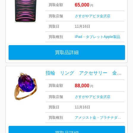
65,000
買取金額
円
買取店舗
さすがやアピタ金沢店
買取日
11月16日
買取種別
iPad・タブレット
Apple製品
買取品詳細
指輪 リング アクセサリー 金 K18 18金 宝石 アメジスト
88,000
買取金額
円
買取店舗
さすがやアピタ金沢店
買取日
11月16日
買取種別
アメジスト
金・プラチナ
ダイヤ・宝石