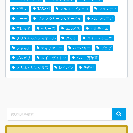
グラフ
TASAKI
マルコ・ビチェゴ
フェンディ
コーチ
ヴァン クリーフ＆アーペル
バレンシアガ
フレッド
セリーヌ
エルメス
カルティエ
クリスチャンディオール
グッチ
ジミー・チュウ
シャネル
ティファニー
バーバリー
プラダ
ブルガリ
ルイ・ヴィトン
ペン・万年筆
メガネ・サングラス
レイバン
その他
Search
Search
for: