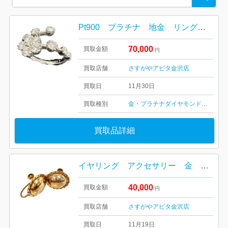
for:
Pt900 プラチナ 地金 リング アクセサリー ダイヤ
70,000
買取金額
円
買取店舗
さすがやアピタ金沢店
買取日
11月30日
買取種別
金・プラチナ
ダイヤモンド
ダイヤ・
買取品詳細
イヤリング アクセサリー 金 K18 18金
40,000
買取金額
円
買取店舗
さすがやアピタ金沢店
買取日
11月19日