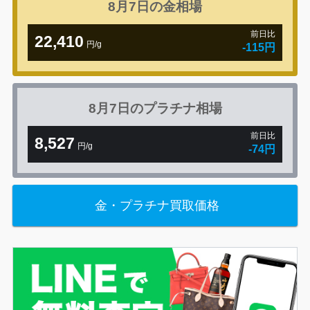
8月7日の
金相場
前日比
22,410
円/g
-115円
8月7日の
プラチナ相場
前日比
8,527
円/g
-74円
金・プラチナ買取価格