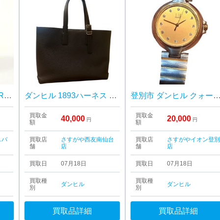
ダンヒル ライター US.RE24163
ダンヒル 1893ハーネス イーストウエスト トートバッグ
登別市 ダンヒル クォーツ腕時計 ゴールドカラー 高価買
買取金
買取金
40,000
20,000
円
円
額
額
スバ
買取店
さすがや西友南仙台
買取店
さすがやイオン登
舗
店
舗
店
買取日
07月18日
買取日
07月18日
買取種
買取種
ダンヒル
ダンヒル
別
別
買取品詳細
買取品詳細