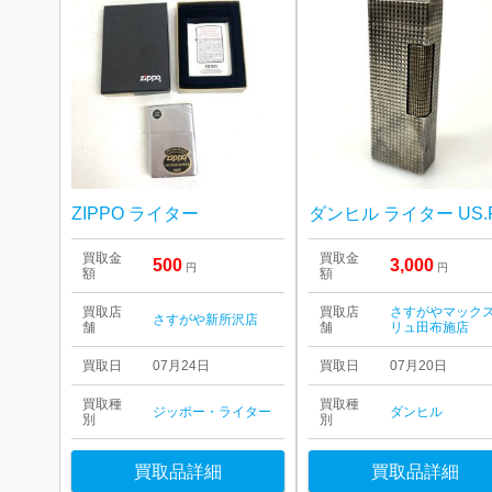
ZIPPO ライター
買取金
買取金
500
3,000
円
円
額
額
買取店
買取店
さすがやマック
さすがや新所沢店
舗
舗
リュ田布施店
買取日
07月24日
買取日
07月20日
買取種
買取種
ジッポー・ライター
ダンヒル
別
別
買取品詳細
買取品詳細