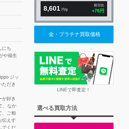
前日比
8,601
円/g
+76円
金・プラチナ買取価格
んにち
がや福生
po ジッ
いただき
LINEで即査定！
ーが好き
て、なか
選べる買取方法
て、ご相
お伝えす
んでくだ