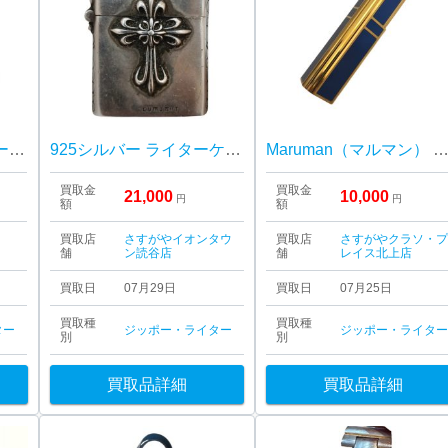
ZIPPO（ジッポ） ハーレーダビットソン Vツインエンジンモデル
925シルバー ライターケース
Maruman（マルマン） ライター 青ラッカー×ゴールド
買取金
買取金
21,000
10,000
円
円
額
額
買取店
さすがやイオンタウ
買取店
さすがやクラソ・
舗
ン読谷店
舗
レイス北上店
買取日
07月29日
買取日
07月25日
買取種
買取種
ター
ジッポー・ライター
ジッポー・ライタ
別
別
買取品詳細
買取品詳細