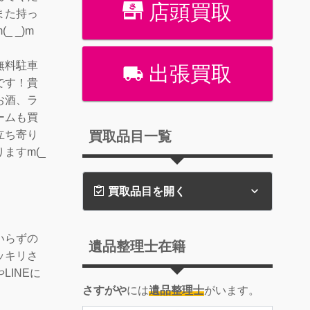
店頭買取
また持っ
 _)m
無料駐車
出張買取
です！貴
お酒、ラ
ームも買
買取品目一覧
立ち寄り
ますm(_
買取品目を開く
いらずの
遺品整理士在籍
ッキリさ
LINEに
さすがや
には
遺品整理士
がいます。