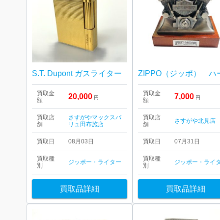
S.T. Dupont ガスライター
買取金
買取金
20,000
7,000
円
円
額
額
買取店
さすがやマックスバ
買取店
さすがや北見店
舗
リュ田布施店
舗
買取日
08月03日
買取日
07月31日
買取種
買取種
ジッポー・ライター
ジッポー・ライ
別
別
買取品詳細
買取品詳細