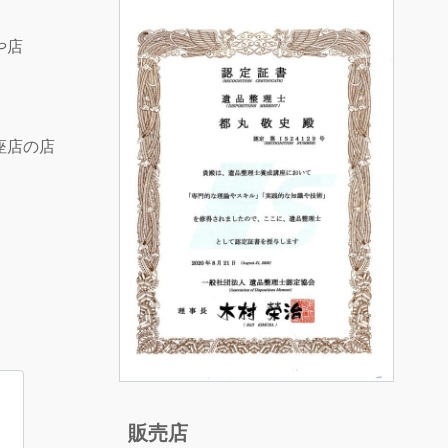
や店
座店の店
販売店