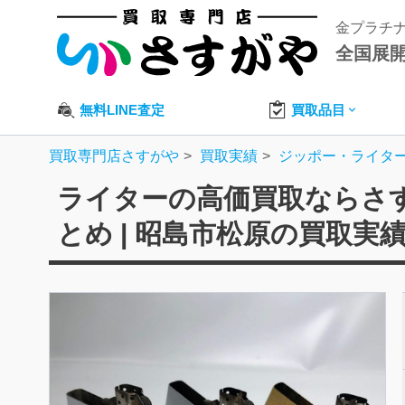
金プラチ
全国展
無料LINE査定
買取品目
買取専門店さすがや
買取実績
ジッポー・ライタ
ライターの高価買取ならさすが
とめ | 昭島市松原の買取実