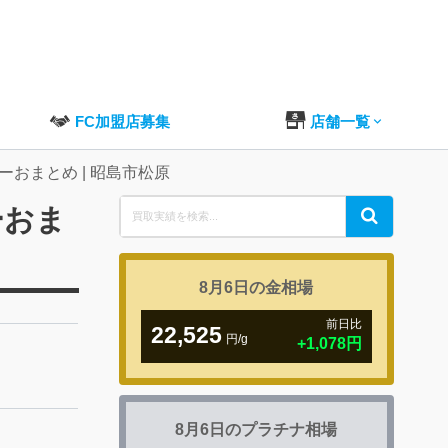
FC加盟店募集
店舗一覧
ーおまとめ | 昭島市松原
Search
ーおま
Search
for:
8月6日の
金相場
前日比
22,525
円/g
+1,078円
8月6日の
プラチナ相場