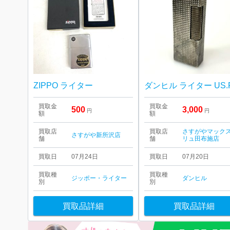
ZIPPO ライター
買取金
買取金
500
3,000
円
円
額
額
買取店
買取店
さすがやマック
さすがや新所沢店
舗
舗
リュ田布施店
買取日
07月24日
買取日
07月20日
買取種
買取種
ジッポー・ライター
ダンヒル
別
別
買取品詳細
買取品詳細