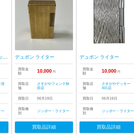
ヴィンテージ Zippo ジッポー 中古 1992年製造純銀 Sterling Silver スターリングシルバー ポリッシュ No.15
デュポン ライター
デュポン ライター
買取金
買取金
10,000
10,000
円
円
額
額
ー清
買取店
さすがやフォンテ秋
買取店
さすがやデッキー
舗
田店
舗
401店
買取日
06月19日
買取日
06月16日
買取種
買取種
ター
ジッポー・ライター
ジッポー・ライタ
別
別
買取品詳細
買取品詳細