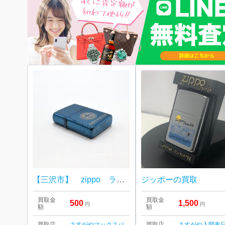
【三沢市】 zippo ライター をお買取り致しました！
ジッポーの買取
買取金
買取金
500
1,500
円
円
額
額
買取店
さすがやマックスバ
買取店
さすがや入間春