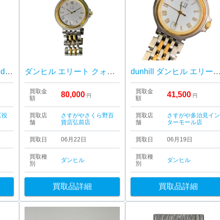
ダンヒル ガスライター dunhill
ダンヒル エリート クォーツ コンビ 時計
dunhill ダンヒル エリート 25 XPO 35982 2
買取金
買取金
80,000
41,500
円
円
額
額
区役
買取店
さすがやさくら野百
買取店
さすがや多治見イ
舗
貨店弘前店
舗
ターモール店
買取日
06月22日
買取日
06月19日
買取種
買取種
ダンヒル
ダンヒル
別
別
買取品詳細
買取品詳細