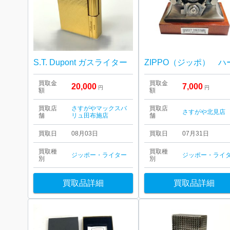
S.T. Dupont ガスライター
買取金
買取金
20,000
7,000
円
円
額
額
買取店
さすがやマックスバ
買取店
さすがや北見店
舗
リュ田布施店
舗
買取日
08月03日
買取日
07月31日
買取種
買取種
ジッポー・ライター
ジッポー・ライ
別
別
買取品詳細
買取品詳細