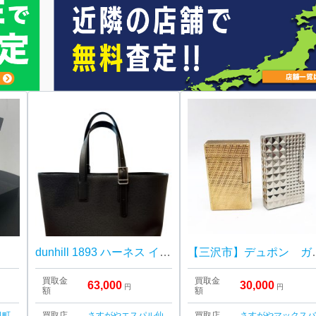
dunhill 1893 ハーネス イーストウエスト トートバッグ
【三沢市】デュポン 
買取金
買取金
63,000
30,000
円
円
額
額
日町
買取店
さすがやエスパル仙
買取店
さすがやマックス