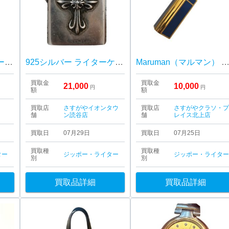
ZIPPO（ジッポ） ハーレーダビットソン Vツインエンジンモデル
925シルバー ライターケース
Maruman（マルマン） ライター 青ラッカー×ゴールド
買取金
買取金
21,000
10,000
円
円
額
額
買取店
さすがやイオンタウ
買取店
さすがやクラソ・
舗
ン読谷店
舗
レイス北上店
買取日
07月29日
買取日
07月25日
買取種
買取種
ター
ジッポー・ライター
ジッポー・ライタ
別
別
買取品詳細
買取品詳細