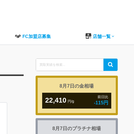
FC加盟店募集
店舗一覧
Search
Search
for:
8月7日の
金相場
前日比
22,410
円/g
-115円
8月7日の
プラチナ相場