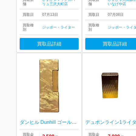
舗
リュ三沢大町店
舗
いなげや店
買取日
07月13日
買取日
07月08日
買取種
買取種
ジッポー・ライター
ジッポー・ライ
別
別
買取品詳細
買取品詳細
ダンヒル Dunhill ゴールドカラー ライター
買取金
買取金