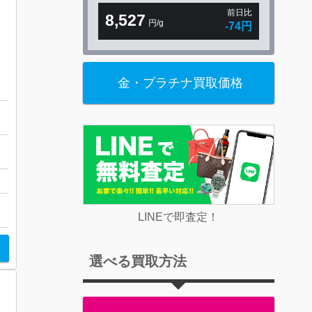
前日比
8,527
円/g
-74円
金・プラチナ買取価格
カラー
プ
ー
LINEで即査定！
選べる買取方法