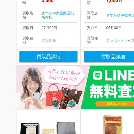
3,500
7,000
円
円
額
額
買取店
さすがや大阪西区役
買取店
さすがや中標津
舗
所横店
舗
買取日
07月02日
買取日
06月30日
買取種
買取種
ダンヒル
ジッポー・ライ
別
別
買取品詳細
買取品詳細