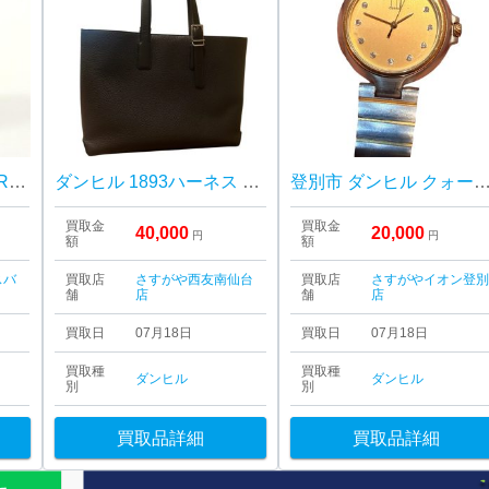
ダンヒル ライター US.RE24163
ダンヒル 1893ハーネス イーストウエスト トートバッグ
登別市 ダンヒル クォーツ腕時計 ゴールドカラー 高価買
買取金
買取金
40,000
20,000
円
円
額
額
スバ
買取店
さすがや西友南仙台
買取店
さすがやイオン登
舗
店
舗
店
買取日
07月18日
買取日
07月18日
買取種
買取種
ダンヒル
ダンヒル
別
別
買取品詳細
買取品詳細