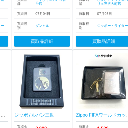
舗
台店
舗
リュ三沢大町店
買取日
07月04日
買取日
07月03日
買取種
買取種
ター
ダンヒル
ジッポー・ライタ
別
別
買取品詳細
買取品詳細
デュポンライン1ライター買い取りました！！ さすがや中標津店
ジッポ / ルパン三世
Zippo FI
買取金
買取金