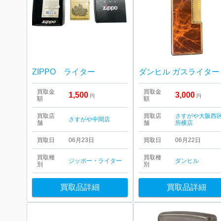
ZIPPO ライター
買取金
買取金
1,500
3,000
円
円
額
額
買取店
買取店
さすがや大阪西
さすがや中間店
舗
舗
所横店
買取日
06月23日
買取日
06月22日
買取種
買取種
ジッポー・ライター
ダンヒル
別
別
買取品詳細
買取品詳細