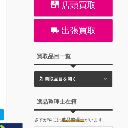
店頭買取
出張買取
取しました
買取品目一覧
別
買取品目を開く
遺品整理士在籍
さすがや
には
遺品整理士
がいます。