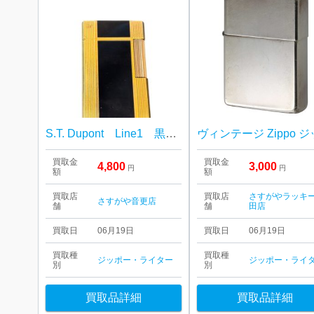
S.T. Dupont Line1 黒×金 買取しました！さすがや音更店
買取金
買取金
4,800
3,000
円
円
額
額
買取店
買取店
さすがやラッキ
さすがや音更店
舗
舗
田店
買取日
06月19日
買取日
06月19日
買取種
買取種
ジッポー・ライター
ジッポー・ライ
別
別
買取品詳細
買取品詳細