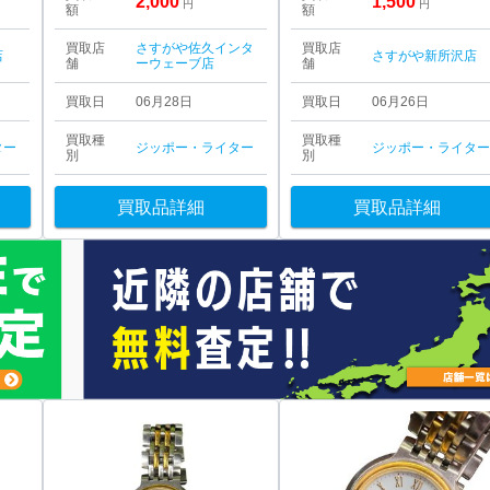
2,000
1,500
円
円
額
額
買取店
さすがや佐久インタ
買取店
店
さすがや新所沢店
舗
ーウェーブ店
舗
買取日
06月28日
買取日
06月26日
買取種
買取種
ター
ジッポー・ライター
ジッポー・ライタ
別
別
買取品詳細
買取品詳細