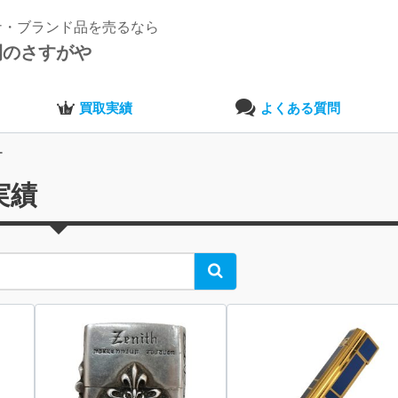
ナ・ブランド品を売るなら
開のさすがや
買取実績
よくある質問
ー
実績
Search