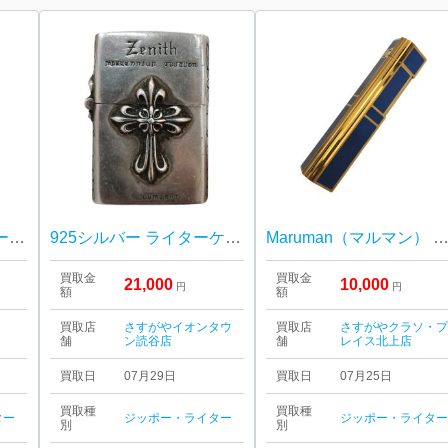
ZIPPO（ジッポ） ハーレーダビットソン Vツインエンジンモデル
925シルバー ライターケース
Maruman（マルマン） ライター 青ラッカー×ゴールド
買取金
買取金
21,000
10,000
円
円
額
額
買取店
さすがやイオンタウ
買取店
さすがやクラソ・
舗
ン読谷店
舗
レイス北上店
買取日
07月29日
買取日
07月25日
買取種
買取種
ター
ジッポー・ライター
ジッポー・ライタ
別
別