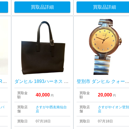
買取品詳細
買取品詳細
ダンヒル ライター US.RE24163
ダンヒル 1893ハーネス イーストウエスト トートバッグ
登別市 ダンヒル クォーツ腕時計 ゴールドカラー 高価買
買取金
買取金
40,000
20,000
円
円
額
額
スバ
買取店
さすがや西友南仙台
買取店
さすがやイオン登
舗
店
舗
店
買取日
07月18日
買取日
07月18日