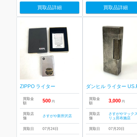
買取品詳細
買取品詳細
ZIPPO ライター
買取金
買取金
500
3,000
円
円
額
額
買取店
買取店
さすがやマック
さすがや新所沢店
舗
舗
リュ田布施店
買取日
07月24日
買取日
07月20日