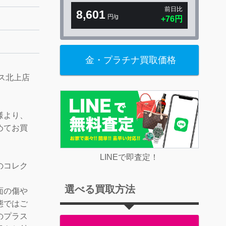
前日比
8,601
円/g
+76円
金・プラチナ買取価格
ス北上店
様より、
めてお買
LINEで即査定！
のコレク
選べる買取方法
面の傷や
態ではご
のプラス