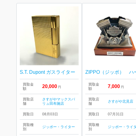
S.T. Dupont ガスライター
買取金
買取金
20,000
7,000
円
円
額
額
買取店
さすがやマックスバ
買取店
さすがや北見店
舗
リュ田布施店
舗
買取日
08月03日
買取日
07月31日
買取種
買取種
ジッポー・ライター
ジッポー・ライ
別
別