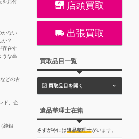
段をお付
店頭買取
出張買取
つかない
んか？
が存在す
ような高
買取品目一覧
代などの古
買取品目を開く
ンド、企
遺品整理士在籍
（純銀
さすがや
には
遺品整理士
がいます。