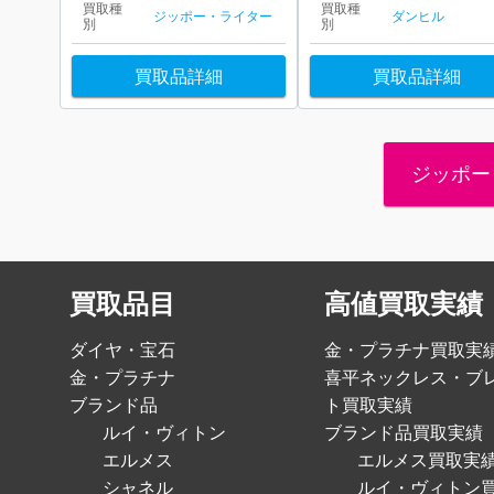
買取種
買取種
ジッポー・ライター
ダンヒル
別
別
買取品詳細
買取品詳細
ジッポー
買取品目
高値買取実績
ダイヤ・宝石
金・プラチナ買取実
金・プラチナ
喜平ネックレス・ブ
ブランド品
ト買取実績
ルイ・ヴィトン
ブランド品買取実績
エルメス
エルメス買取実
シャネル
ルイ・ヴィトン