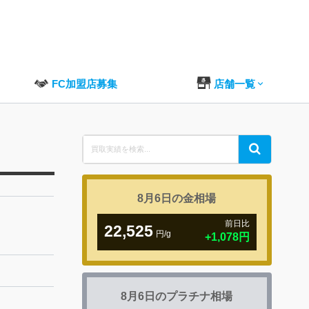
FC加盟店募集
店舗一覧
Search
Search
for:
8月6日の
金相場
前日比
22,525
円/g
+1,078円
8月6日の
プラチナ相場