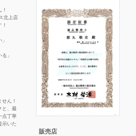
ん！
ス北上店
す！
い」
いる」
」
ません！
クと、最
一点丁寧
提示いた
販売店