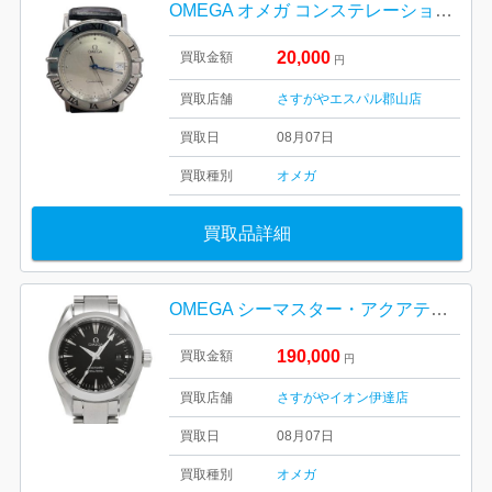
OMEGA オメガ コンステレーション デイト クォーツ
20,000
買取金額
円
買取店舗
さすがやエスパル郡山店
買取日
08月07日
買取種別
オメガ
買取品詳細
OMEGA シーマスター・アクアテラ・2517.50
190,000
買取金額
円
買取店舗
さすがやイオン伊達店
買取日
08月07日
買取種別
オメガ