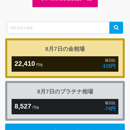
Search
Search
for:
8月7日の
金相場
前日比
22,410
円/g
-115円
8月7日の
プラチナ相場
前日比
8,527
円/g
-74円