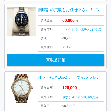
腕時計の買取もお任せ下さい！| 武蔵村山市本町| オメガメンズ腕時計
60,000
買取金額
円
買取店舗
さすがや福生銀座いなげや店
買取日
08月03日
買取種別
オメガ
買取品詳細
オメガ(OMEGA) デ・ヴィル プレステージ ベゼルダイヤ ホワイトシェル クォーツ レディース 腕時計 4375.75
120,000
買取金額
円
買取店舗
さすがやイオン旭川春光店
買取日
08月03日