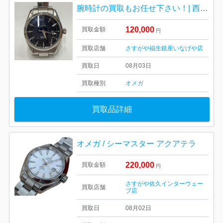
腕時計の買取もお任せ下さい！| 西多摩郡瑞穂町高根| OMEGA シーマスター AQUA TERA 腕時計
120,000
買取金額
円
買取店舗
さすがや福生銀座いなげや店
買取日
08月03日
買取種別
オメガ
買取品詳細
オメガ / シーマスター アクアテラ
220,000
買取金額
円
さすがや佐久インターウェー
買取店舗
ブ店
買取日
08月02日