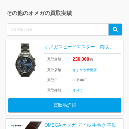
その他のオメガの買取実績
Search
Search
for:
オメガスピードマスター 買取しました！さすがや音更店
230,000
買取金額
円
買取店舗
さすがや音更店
買取日
08月06日
買取種別
オメガ
買取品詳細
OMEGA オメガ デビル 手巻き 不動