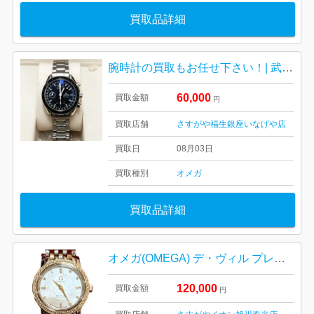
買取品詳細
腕時計の買取もお任せ下さい！| 武蔵村山市本町| オメガメンズ腕時計
60,000
買取金額
円
買取店舗
さすがや福生銀座いなげや店
買取日
08月03日
買取種別
オメガ
買取品詳細
オメガ(OMEGA) デ・ヴィル プレステージ ベゼルダイヤ ホワイトシェル クォーツ レディース 腕時計 4375.75
120,000
買取金額
円