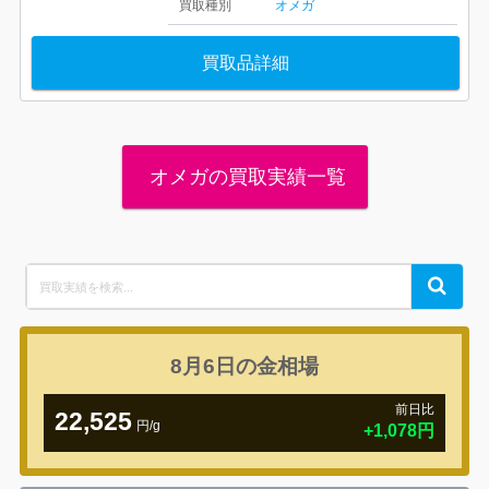
買取種別
オメガ
買取品詳細
オメガの買取実績一覧
Search
Search
for:
8月6日の
金相場
前日比
22,525
円/g
+1,078円