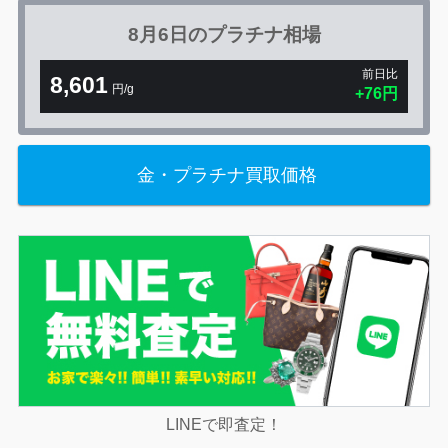
8月6日の
プラチナ相場
前日比
8,601
円/g
+76円
金・プラチナ買取価格
LINEで即査定！