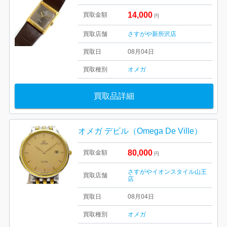
14,000
買取金額
円
買取店舗
さすがや新所沢店
買取日
08月04日
買取種別
オメガ
買取品詳細
オメガ デビル（Omega De Ville）
80,000
買取金額
円
さすがやイオンスタイル山王
買取店舗
店
買取日
08月04日
買取種別
オメガ