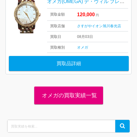
オメガ(OMEGA) デ・ヴィル プレステージ ベゼルダイヤ ホワイトシェル クォーツ レディース 腕時計 4375.75
120,000
買取金額
円
買取店舗
さすがやイオン旭川春光店
買取日
08月03日
買取種別
オメガ
買取品詳細
オメガの買取実績一覧
Search
Search
for: