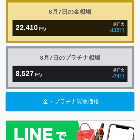
8月7日の
金相場
前日比
22,410
円/g
-115円
8月7日の
プラチナ相場
前日比
8,527
円/g
-74円
金・プラチナ買取価格