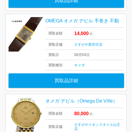
買取品詳細
OMEGA オメガ デビル 手巻き 不動
14,000
買取金額
円
買取店舗
さすがや新所沢店
買取日
08月04日
買取種別
オメガ
買取品詳細
オメガ デビル（Omega De Ville）
80,000
買取金額
円
さすがやイオンスタイル山王
買取店舗
店