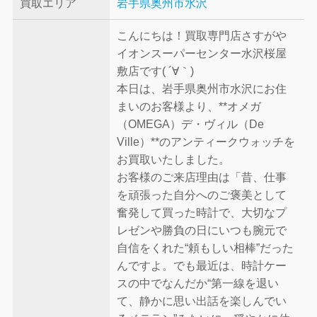
買取エリア
岩手県奥州市水沢
こんにちは！買取専門店さすがや
イオンスーパーセンター水沢桜屋
敷店です( ´∀｀)
本日は、岩手県奥州市水沢にお住
まいのお客様より、**オメガ
（OMEGA）デ・ヴィル（De
Ville）**のアンティークウォッチを
お買取いたしました。
お客様のご来店理由は「昔、仕事
を頑張った自分へのご褒美として
奮発して買った時計で、大切なプ
レゼンや勝負の日にいつも腕元で
自信をくれた“頼もしい相棒”だった
んですよ。でも最近は、時計ケー
スの中でなんだか“第一線を退い
て、静かに思い出話を楽しんでい