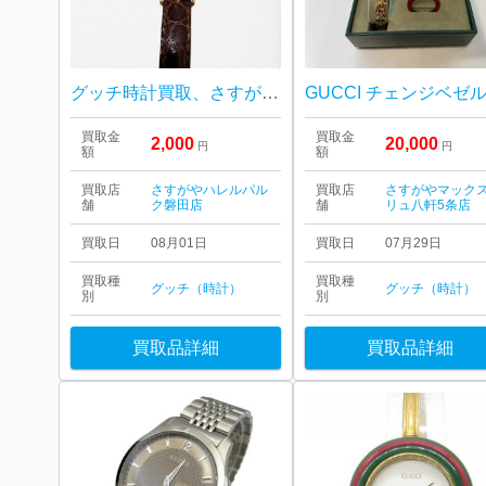
グッチ時計買取、さすがやハレルパルク磐田店
買取金
買取金
2,000
20,000
円
円
額
額
買取店
さすがやハレルパル
買取店
さすがやマック
舗
ク磐田店
舗
リュ八軒5条店
買取日
08月01日
買取日
07月29日
買取種
買取種
グッチ（時計）
グッチ（時計）
別
別
買取品詳細
買取品詳細