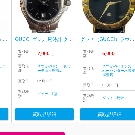
【三沢市】グッチ チェンジベゼル 時計 不動 をお買取り致しました！
GUCCI グッチ 腕時計 クォーツ 山形市
グッチ（GUCCI）ラウンドフェイス 3000M クォーツ 腕時計
買取金
買取金
2,000
6,000
円
円
額
額
スバ
買取店
さすがやドン・キホ
さすがやイオンス
買取店
舗
ーテ山形嶋南店
パーセンター水沢
舗
屋敷店
買取日
06月13日
買取日
06月13日
買取種
グッチ（時計）
別
買取種
グッチ（時計）
別
買取品詳細
買取品詳細