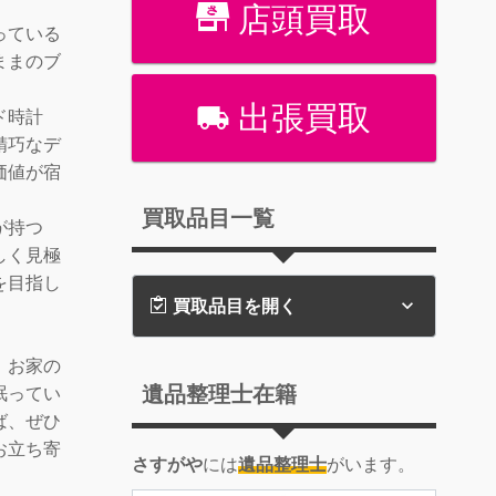
店頭買取
っている
ままのブ
出張買取
ド時計
精巧なデ
価値が宿
買取品目一覧
が持つ
しく見極
を目指し
買取品目を開く
、お家の
遺品整理士在籍
眠ってい
ば、ぜひ
お立ち寄
さすがや
には
遺品整理士
がいます。