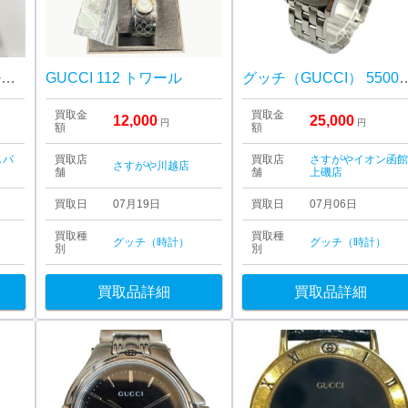
GUCCI チェンジベゼルウォッチ 6色
GUCCI 112 トワール
グッチ（GUCCI） 5500M 
買取金
買取金
12,000
25,000
円
円
額
額
スバ
買取店
買取店
さすがやイオン函
さすがや川越店
舗
舗
上磯店
買取日
07月19日
買取日
07月06日
買取種
買取種
グッチ（時計）
グッチ（時計）
別
別
買取品詳細
買取品詳細