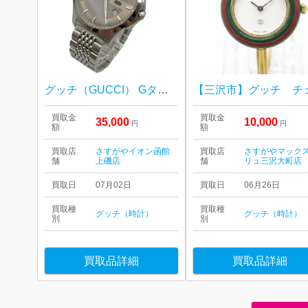
グッチ（GUCCI） Gタイムレス メンズウォッチ
買取金
買取金
35,000
10,000
円
円
額
額
買取店
さすがやイオン函館
買取店
さすがやマック
舗
上磯店
舗
リュ三沢大町店
買取日
07月02日
買取日
06月26日
買取種
買取種
グッチ（時計）
グッチ（時計）
別
別
買取品詳細
買取品詳細