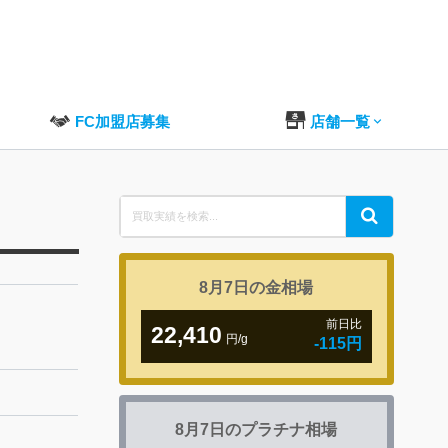
FC加盟店募集
店舗一覧
Search
Search
for:
8月7日の
金相場
前日比
22,410
円/g
-115円
8月7日の
プラチナ相場