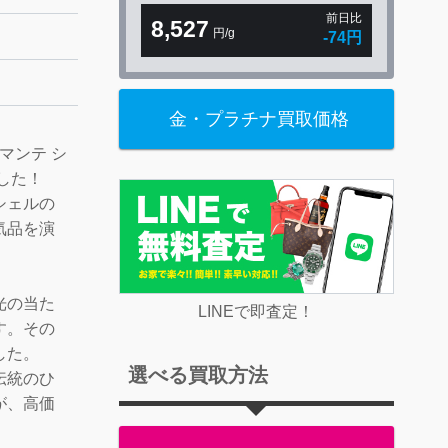
前日比
8,527
円/g
-74円
金・プラチナ買取価格
マンテ シ
した！
シェルの
気品を演
光の当た
LINEで即査定！
す。その
した。
選べる買取方法
伝統のひ
が、高価