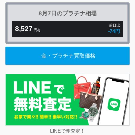
8月7日の
プラチナ相場
前日比
8,527
円/g
-74円
金・プラチナ買取価格
LINEで即査定！