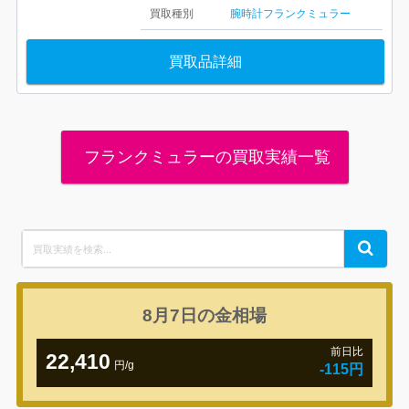
買取種別
腕時計
フランクミュラー
買取品詳細
フランクミュラーの買取実績一覧
Search
Search
for:
8月7日の
金相場
前日比
22,410
円/g
-115円