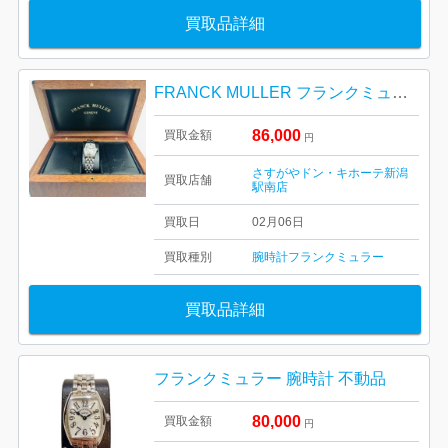
買取品詳細
FRANCK MULLER フランクミュラー 腕時計 不動品 箱あり
86,000
買取金額
円
さすがやドン・キホーテ新潟
買取店舗
駅南店
買取日
02月06日
買取種別
腕時計
フランクミュラー
買取品詳細
フランクミュラー 腕時計 不動品
80,000
買取金額
円