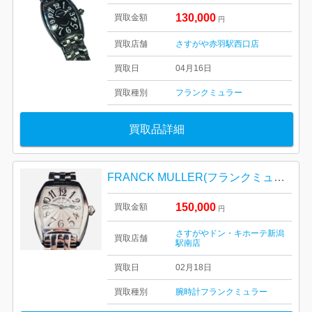
130,000
買取金額
円
買取店舗
さすがや赤羽駅西口店
買取日
04月16日
買取種別
フランクミュラー
買取品詳細
FRANCK MULLER(フランクミュラー) 腕時計
150,000
買取金額
円
さすがやドン・キホーテ新潟
買取店舗
駅南店
買取日
02月18日
買取種別
腕時計
フランクミュラー