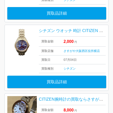
買取種別
シチズン
買取品詳細
シチズン ウオッチ 時計 CITIZEN アテッサ ATTESA
2,000
買取金額
円
買取店舗
さすがや大阪西区役所横店
買取日
07月04日
買取種別
シチズン
買取品詳細
CITIZEN腕時計の買取ならさすがや！|昭島市つつじが丘 | CITIZEN エクシード 腕時計
8,000
買取金額
円