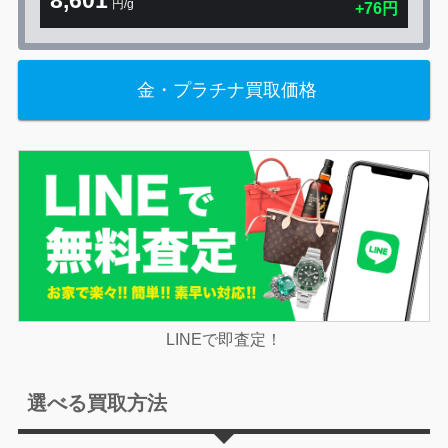
8,601
円/g
+76円
金・プラチナ買取価格
LINEで即査定！
選べる買取方法