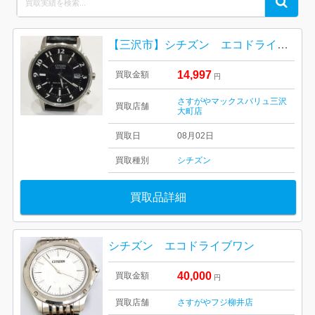
Search
for:
【三沢市】シチズン エコドライブ をお買取り致しました！
14,997
買取金額
円
さすがやマックスバリュ三沢
買取店舗
大町店
買取日
08月02日
買取種別
シチズン
買取品詳細
シチズン エコドライブワン
40,000
買取金額
円
買取店舗
さすがやフジ柳井店