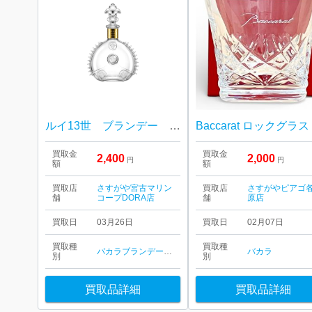
ルイ13世 ブランデー 空瓶 バカラボトル
買取金
買取金
2,400
2,000
円
円
額
額
買取店
さすがや宮古マリン
買取店
さすがやピアゴ
舗
コープDORA店
舗
原店
買取日
03月26日
買取日
02月07日
買取種
買取種
バカラ
ブランデー
お酒
バカラ
別
別
買取品詳細
買取品詳細