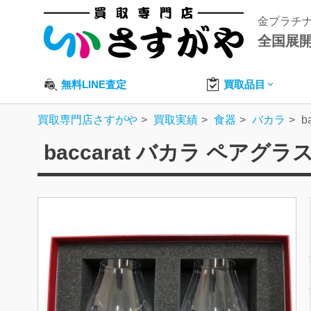
金プラチ
全国展
無料LINE査定
買取品目
買取専門店さすがや
買取実績
食器
バカラ
b
baccarat バカラ ペアグ