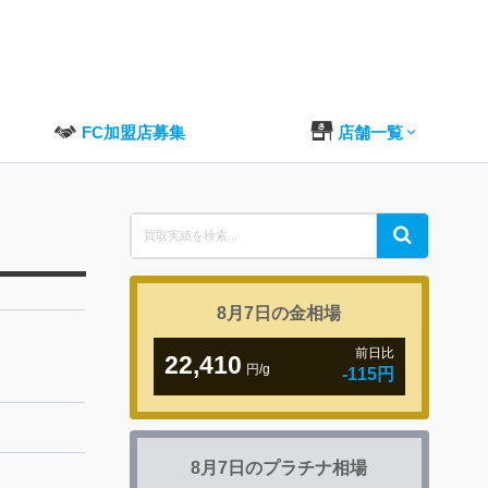
FC加盟店募集
店舗一覧
Search
Search
for:
8月7日の
金相場
前日比
22,410
円/g
-115円
8月7日の
プラチナ相場