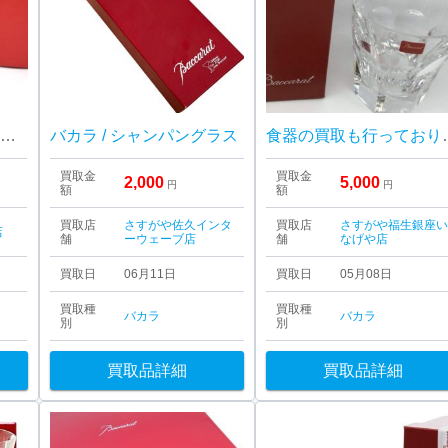
Baccarat バカラ イヤータンブラー ダリア グラス
バカラ / シャンパングラス
食器の買取も行っております
買取金
買取金
2,000
5,000
円
円
額
額
買取店
さすがや佐久インタ
買取店
さすがや福生銀座
店
舗
ーウェーブ店
舗
なげや店
買取日
06月11日
買取日
05月08日
買取種
買取種
バカラ
バカラ
別
別
買取品詳細
買取品詳細