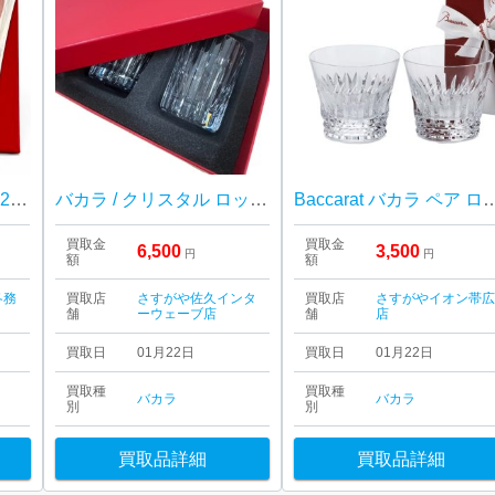
Baccarat ロックグラス 2025
バカラ / クリスタル ロック グラス
Baccarat バカラ ペ
買取金
買取金
6,500
3,500
円
円
額
額
各務
買取店
さすがや佐久インタ
買取店
さすがやイオン帯
舗
ーウェーブ店
舗
店
買取日
01月22日
買取日
01月22日
買取種
買取種
バカラ
バカラ
別
別
買取品詳細
買取品詳細