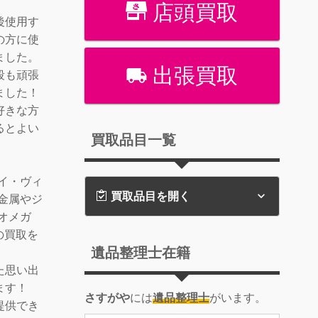
店頭買取
後使用す
の方に使
ました。
出張買取
段も頑張
ました！
好きな方
るとよい
買取品目一覧
イ・ヴィ
買取品目を開く
金属やジ
、オメガ
の買取を
遺品整理士在籍
た思い出
ます！
さすがや
には
遺品整理士
がいます。
提供でき