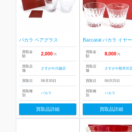
バカラ ペアグラス
買取金
買取金
2,000
8,000
円
円
額
額
買取店
買取店
さすがや川越店
さすがや新所沢
舗
舗
買取日
06月30日
買取日
06月25日
買取種
買取種
バカラ
バカラ
別
別
買取品詳細
買取品詳細