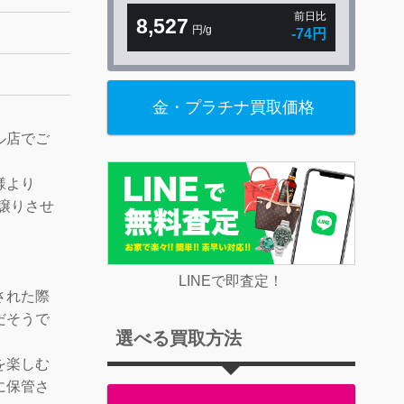
前日比
8,527
円/g
-74円
金・プラチナ買取価格
ル店でご
様より
お譲りさせ
LINEで即査定！
された際
だそうで
選べる買取方法
を楽しむ
に保管さ