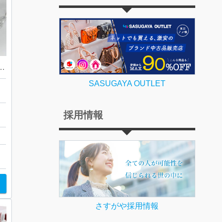
！| baccara バカラ グラス| 福生市東町
SASUGAYA OUTLET
い
採用情報
さすがや採用情報