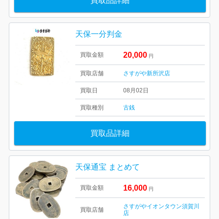
買取品詳細
天保一分判金
20,000
買取金額
円
買取店舗
さすがや新所沢店
買取日
08月02日
買取種別
古銭
買取品詳細
天保通宝 まとめて
16,000
買取金額
円
さすがやイオンタウン須賀川
買取店舗
店