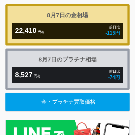
8月7日の
金相場
前日比
22,410
円/g
-115円
8月7日の
プラチナ相場
前日比
8,527
円/g
-74円
金・プラチナ買取価格