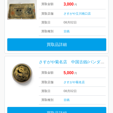
3,000
買取金額
円
買取店舗
さすがや立川南口店
買取日
08月02日
買取種別
古銭
買取品詳細
さすがや菊名店 中国古銭/パンダ銅貨 高価買取しました！
5,000
買取金額
円
買取店舗
さすがや菊名店
買取日
08月02日
買取種別
古銭