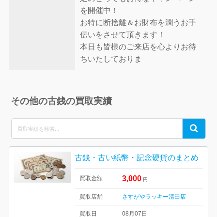
を開催中！
お特に断捨離＆お財布を潤うお手
伝いをさせて頂きます！
本日も皆様のご来店を心よりお待
ちいたしておりま
その他の古銭の買取実績
Search
Search
for:
古銭・古い紙幣・記念硬貨のまとめ
3,000
買取金額
円
買取店舗
さすがやラッキー清田店
買取日
08月07日