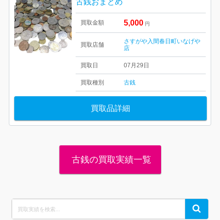
古銭おまとめ
5,000
買取金額
円
さすがや入間春日町いなげや
買取店舗
店
買取日
07月29日
買取種別
古銭
買取品詳細
古銭の買取実績一覧
Search
Search
for: