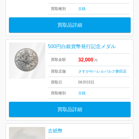
買取種別
古銭
買取品詳細
500円白銀貨幣発行記念メダル
32,000
買取金額
円
買取店舗
さすがやハレルパルク磐田店
買取日
08月03日
買取種別
古銭
買取品詳細
古紙幣