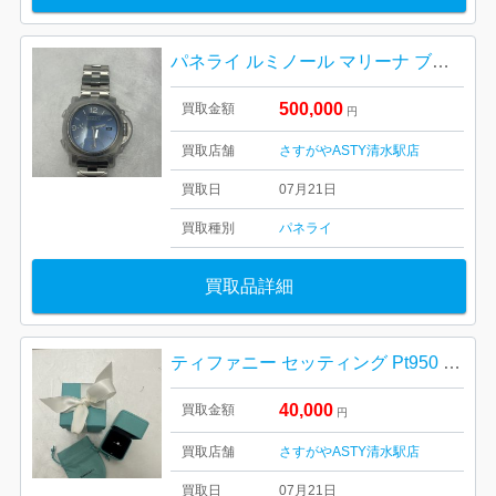
パネライ ルミノール マリーナ ブルー文字盤
500,000
買取金額
円
買取店舗
さすがやASTY清水駅店
買取日
07月21日
買取種別
パネライ
買取品詳細
ティファニー セッティング Pt950 ダイヤリング
40,000
買取金額
円
買取店舗
さすがやASTY清水駅店
買取日
07月21日