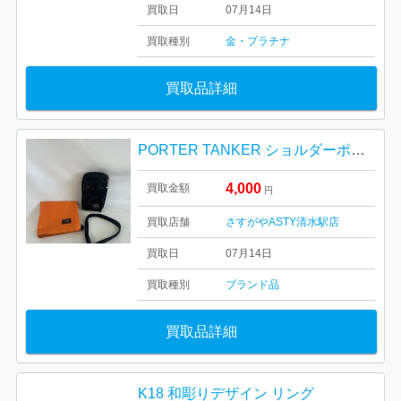
買取日
07月14日
買取種別
金・プラチナ
買取品詳細
PORTER TANKER ショルダーポーチ
4,000
買取金額
円
買取店舗
さすがやASTY清水駅店
買取日
07月14日
買取種別
ブランド品
買取品詳細
K18 和彫りデザイン リング