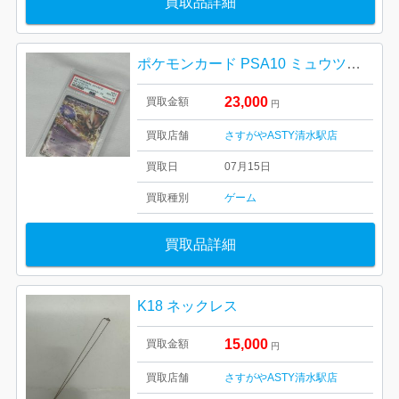
買取品詳細
ポケモンカード PSA10 ミュウツーEX 25th
23,000
買取金額
円
買取店舗
さすがやASTY清水駅店
買取日
07月15日
買取種別
ゲーム
買取品詳細
K18 ネックレス
15,000
買取金額
円
買取店舗
さすがやASTY清水駅店