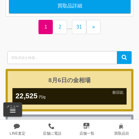
買取品詳細
1
2
31
»
…
Search
Search
for:
8月6日の
金相場
前日比
22,525
円/g
+1,078円
メニュー
8月6日の
プラチナ相場
LINE査定
店舗に電話
店舗一覧
買取品目
前日比