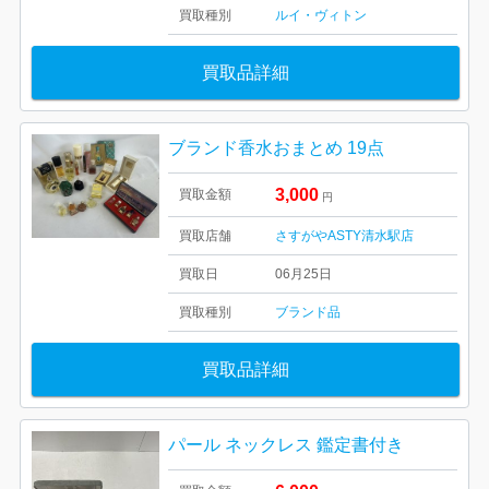
買取種別
ルイ・ヴィトン
買取品詳細
ブランド香水おまとめ 19点
3,000
買取金額
円
買取店舗
さすがやASTY清水駅店
買取日
06月25日
買取種別
ブランド品
買取品詳細
パール ネックレス 鑑定書付き