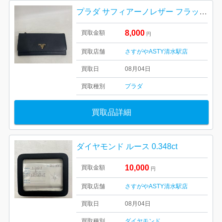
プラダ サフィアーノレザー フラップ長財布
8,000
買取金額
円
買取店舗
さすがやASTY清水駅店
買取日
08月04日
買取種別
プラダ
買取品詳細
ダイヤモンド ルース 0.348ct
10,000
買取金額
円
買取店舗
さすがやASTY清水駅店
買取日
08月04日
買取種別
ダイヤモンド