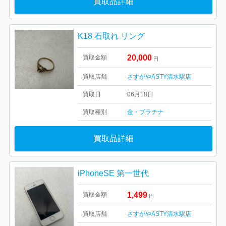
買取品詳細
K18 石取れ リング
20,000
買取金額
円
買取店舗
さすがやASTY清水駅店
買取日
06月18日
買取種別
金・プラチナ
買取品詳細
iPhoneSE 第一世代
1,499
買取金額
円
買取店舗
さすがやASTY清水駅店