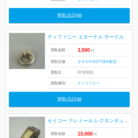
買取品詳細
ティファニー エターナル サークル
3,500
買取金額
円
買取店舗
さすがやASTY清水駅店
買取日
07月30日
買取種別
ティファニー
買取品詳細
セイコー クレドール レクタンギュラーK14ベゼル
15,000
買取金額
円