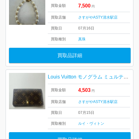
7,500
買取金額
円
買取店舗
さすがやASTY清水駅店
買取日
07月16日
買取種別
真珠
買取品詳細
Louis Vuitton モノグラム ミュルティクレ
4,503
買取金額
円
買取店舗
さすがやASTY清水駅店
買取日
07月15日
買取種別
ルイ・ヴィトン