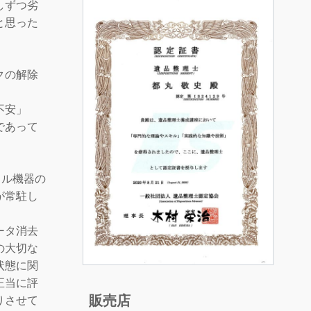
しずつ劣
と思った
クの解除
不安」
であって
タル機器の
が常駐し
ータ消去
の大切な
状態に関
正当に評
販売店
りさせて