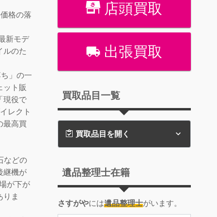
店頭買取
の価格の落
の最新モデ
出張買取
イルのた
落ち」の一
ェット販
買取品目一覧
「現役で
ダイレクト
の最高買
買取品目を開く
石などの
遺品整理士在籍
後継機が
場が下が
ありま
さすがや
には
遺品整理士
がいます。