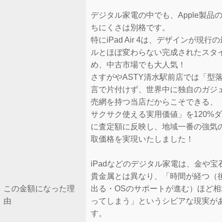
デジタル家電の中でも、Apple製品
ちにくさは別格です。
特にiPad Air 4は、デザインが現行
ルとほぼ変わらない完成されたスタ
め、中古市場でも大人気！
さすがやASTY清水駅前店では「型
言で片付けず、世界中に独自のガジ
売網を持つ当店だからこそできる、
サクサク使える実用価値」を120%
に査定額に反映し、地域一番の強気
取価格を実現いたしました！
iPadなどのデジタル家電は、金や宝
貴金属とは異なり、「時間が経つ（
この金額になった理
出る・OSのサポートが進む）ほど相
由
ってしまう」というシビアな現実が
す。