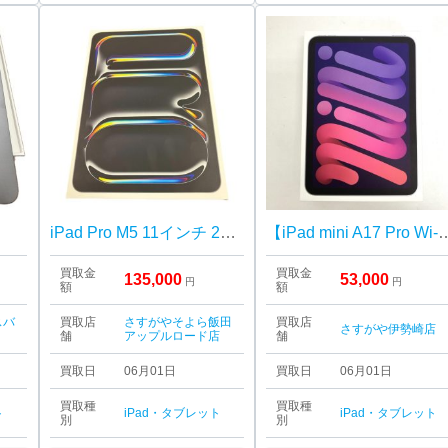
iPad Pro M5 11インチ 256GB
【iPad mini A17 Pro Wi-Fiモデル】
買取金
買取金
135,000
53,000
円
円
額
額
スバ
買取店
さすがやそよら飯田
買取店
さすがや伊勢崎店
舗
アップルロード店
舗
買取日
06月01日
買取日
06月01日
買取種
買取種
ト
iPad・タブレット
iPad・タブレット
別
別