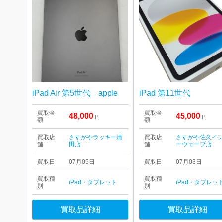
iPad Air 第5世代 apple
iPad 第11世代
買取金
買取金
48,000
45,000
円
円
額
額
買取店
さすがやラッキー清
買取店
さすがや佐久イ
舗
田店
舗
ーウェーブ店
買取日
07月05日
買取日
07月03日
買取種
買取種
iPad・タブレット
iPad・タブレッ
別
別
買取品詳細
買取品詳細