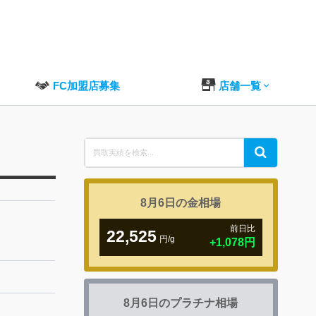
FC加盟店募集
店舗一覧
Search
Search
for:
8月6日の
金相場
前日比
22,525
円/g
+1,078円
8月6日の
プラチナ相場