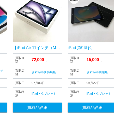
【iPad Air 11インチ（M4）128GB Wi-Fiモデル】未使用品 高価買取｜伊勢崎市市場町
iPad 第9世代
買取金
買取金
72,000
15,000
円
円
額
額
ンタ
買取店
買取店
さすがや伊勢崎店
さすがや川越店
舗
舗
買取日
07月03日
買取日
06月22日
買取種
買取種
ト
iPad・タブレット
iPad・タブレット
別
別
買取品詳細
買取品詳細