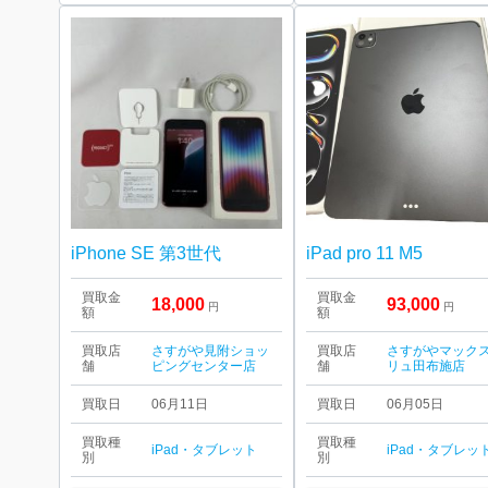
iPhone SE 第3世代
iPad pro 11 M5
買取金
買取金
18,000
93,000
円
円
額
額
買取店
さすがや見附ショッ
買取店
さすがやマック
舗
ピングセンター店
舗
リュ田布施店
買取日
06月11日
買取日
06月05日
買取種
買取種
iPad・タブレット
iPad・タブレッ
別
別