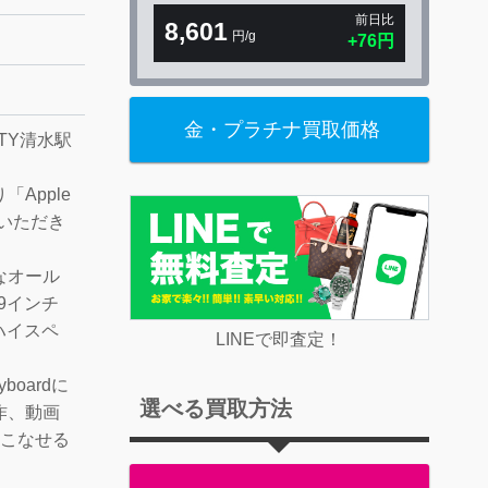
前日比
8,601
円/g
+76円
金・プラチナ買取価格
TY清水駅
Apple
ていただき
なオール
9インチ
のハイスペ
LINEで即査定！
yboardに
選べる買取方法
作、動画
にこなせる