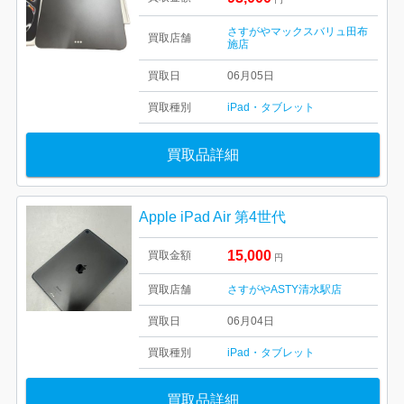
さすがやマックスバリュ田布
買取店舗
施店
買取日
06月05日
買取種別
iPad・タブレット
買取品詳細
Apple iPad Air 第4世代
15,000
買取金額
円
買取店舗
さすがやASTY清水駅店
買取日
06月04日
買取種別
iPad・タブレット
買取品詳細