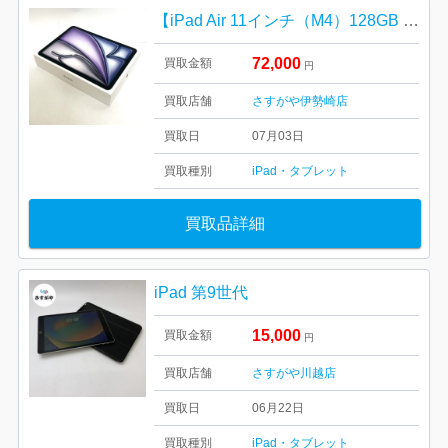
【iPad Air 11インチ（M4）128GB Wi-Fiモデル】未使用品 高価買取｜伊勢崎市市場町
72,000
買取金額
円
買取店舗
さすがや伊勢崎店
買取日
07月03日
買取種別
iPad・タブレット
買取品詳細
iPad 第9世代
15,000
買取金額
円
買取店舗
さすがや川越店
買取日
06月22日
買取種別
iPad・タブレット