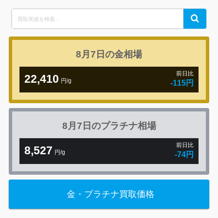
Search
Search
for:
8月7日の
金相場
前日比
22,410
円/g
-115円
8月7日の
プラチナ相場
前日比
8,527
円/g
-74円
金・プラチナ買取価格