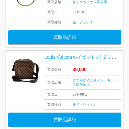
買取店舗
さすがやイオン帯広店
買取日
07月10日
買取種別
金・プラチナ
買取品詳細
Louis Vuitton(ルイヴィトン) ダミエ オラフ PM
30,000
買取金額
円
さすがやMEGAドン・キホー
買取店舗
テ西帯広店
買取日
07月09日
買取種別
ルイ・ヴィトン
買取品詳細