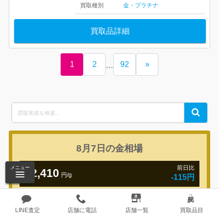
買取種別
金・プラチナ
買取品詳細
1
2
92
»
…
Search
Search
for:
8月7日の
金相場
前日比
メニュー
22,410
円/g
-115円
LINE査定
店舗に電話
店舗一覧
買取品目