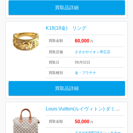
買取品詳細
K18(18金) リング
60,000
買取金額
円
買取店舗
さすがやイオン帯広店
買取日
08月02日
買取種別
金・プラチナ
買取品詳細
Louis Vuitton(ルイヴィトン) ダミエ アズール スピーディ25
50,000
買取金額
円
さすがやMEGAドン・キホー