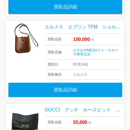
買取品詳細
エルメス エブリン TPM ショルダーバッグ
100,000
買取金額
円
さすがやMEGAドン・キホー
買取店舗
テ西帯広店
買取日
07月24日
買取種別
エルメス
買取品詳細
GUCCI グッチ ホースビット 1995 トートバッグ
55,000
買取金額
円