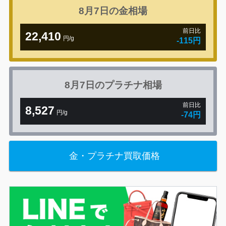
8月7日の
金相場
前日比
22,410
円/g
-115円
8月7日の
プラチナ相場
前日比
8,527
円/g
-74円
金・プラチナ買取価格