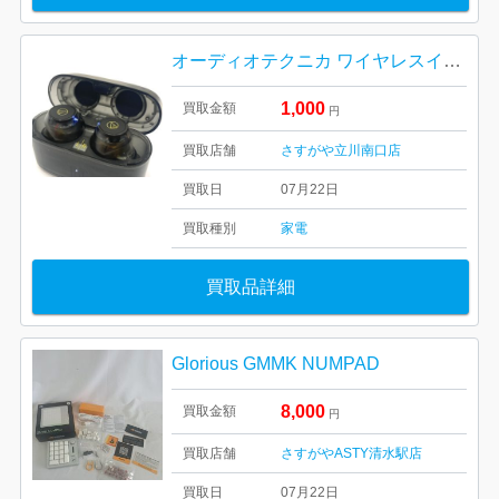
オーディオテクニカ ワイヤレスイヤホン ATH-CKS30TW+
1,000
買取金額
円
買取店舗
さすがや立川南口店
買取日
07月22日
買取種別
家電
買取品詳細
Glorious GMMK NUMPAD
8,000
買取金額
円
買取店舗
さすがやASTY清水駅店
買取日
07月22日