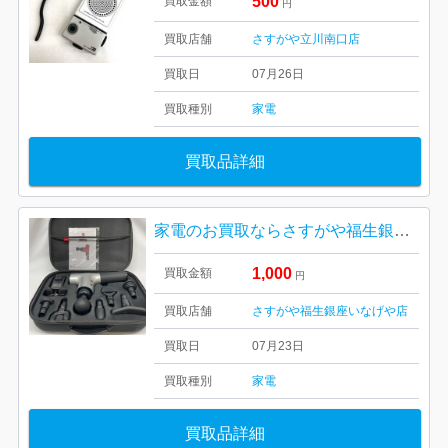
500
買取金額
円
買取店舗
さすがや立川南口店
買取日
07月26日
買取種別
家電
買取品詳細
家電のお買取ならさすがや福生銀座いなげや店‼︎| 武蔵村山市緑が丘| 充電式電動マッサージ機
1,000
買取金額
円
買取店舗
さすがや福生銀座いなげや店
買取日
07月23日
買取種別
家電
買取品詳細